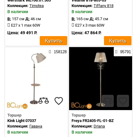
Wertmark WE706.01.505
Velante 818-805-03
Коллекция:
Timotea
Коллекция:
Tiffany 818
В наличии
В наличии
В:
157 см
Д:
46 см
В:
165 см
Д:
45.7 см
E27 x 1 max 60W
E27 x 3 max 60W
Цена: 49 491 Р.
Цена: 47 864 Р.
Купить
Купить
158128
95791
Торшер
Торшер
Kink Light 07037
Freya FR2405-FL-01-BZ
Коллекция:
Гавана
Коллекция:
Driana
В наличии
В наличии