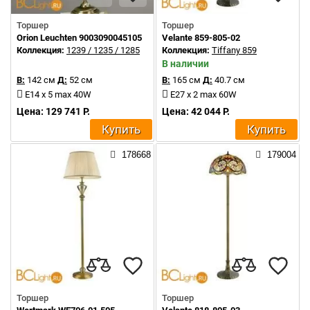
Торшер
Торшер
Orion Leuchten 9003090045105
Velante 859-805-02
Коллекция:
1239 / 1235 / 1285
Коллекция:
Tiffany 859
В наличии
В:
142 см
Д:
52 см
В:
165 см
Д:
40.7 см
E14 x 5 max 40W
E27 x 2 max 60W
Цена: 129 741 Р.
Цена: 42 044 Р.
Купить
Купить
178668
179004
Торшер
Торшер