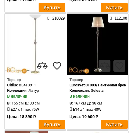
Купить
Купить
210029
112108
Торшер
Торшер
Citilux CL413911
Eurosvet 01003/1 античная бронза
Коллекция:
Латур
Коллекция:
Selesta
В наличии
В наличии
В:
165 см
Д:
33 см
В:
167 см
Д:
38 см
E27 x 1 max 75W
E14 x 1 max 40W
Цена: 18 890 Р.
Цена: 19 600 Р.
Купить
Купить