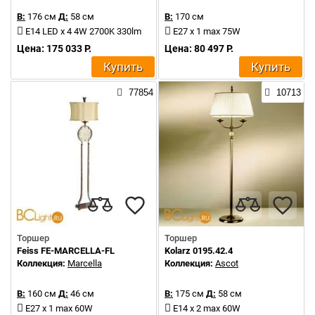
В:
176 см
Д:
58 см
В:
170 см
E14 LED x 4 4W 2700K 330lm
E27 x 1 max 75W
Цена: 175 033 Р.
Цена: 80 497 Р.
Купить
Купить
77854
10713
Торшер
Торшер
Feiss FE-MARCELLA-FL
Kolarz 0195.42.4
Коллекция:
Marcella
Коллекция:
Ascot
В:
160 см
Д:
46 см
В:
175 см
Д:
58 см
E27 x 1 max 60W
E14 x 2 max 60W