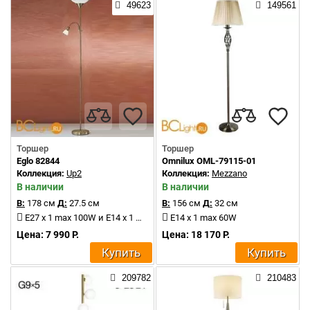
49623
149561
Торшер
Торшер
Eglo 82844
Omnilux OML-79115-01
Коллекция:
Up2
Коллекция:
Mezzano
В наличии
В наличии
В:
178 см
Д:
27.5 см
В:
156 см
Д:
32 см
E27 x 1 max 100W и E14 x 1 max 40W
E14 x 1 max 60W
Цена: 7 990 Р.
Цена: 18 170 Р.
Купить
Купить
209782
210483