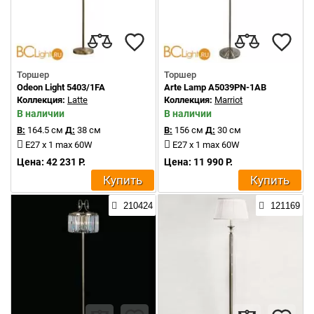
Торшер
Торшер
Odeon Light 5403/1FA
Arte Lamp A5039PN-1AB
Коллекция:
Latte
Коллекция:
Marriot
В наличии
В наличии
В:
164.5 см
Д:
38 см
В:
156 см
Д:
30 см
E27 x 1 max 60W
E27 x 1 max 60W
Цена: 42 231 Р.
Цена: 11 990 Р.
Купить
Купить
210424
121169