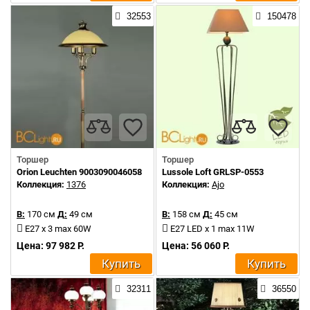
32553
150478
Торшер
Торшер
Orion Leuchten 9003090046058
Lussole Loft GRLSP-0553
Коллекция:
1376
Коллекция:
Ajo
В:
170 см
Д:
49 см
В:
158 см
Д:
45 см
E27 x 3 max 60W
E27 LED x 1 max 11W
Цена: 97 982 Р.
Цена: 56 060 Р.
Купить
Купить
32311
36550