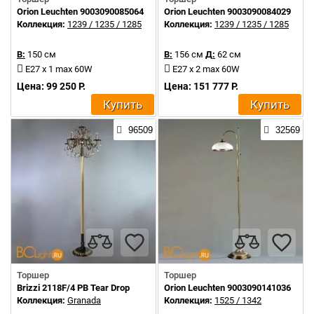
Orion Leuchten 9003090085064
Orion Leuchten 9003090084029
Коллекция:
1239 / 1235 / 1285
Коллекция:
1239 / 1235 / 1285
В:
150 см
В:
156 см
Д:
62 см
E27 x 1 max 60W
E27 x 2 max 60W
Цена: 99 250 Р.
Цена: 151 777 Р.
Купить
Купить
96509
32569
Торшер
Торшер
Brizzi 2118F/4 PB Tear Drop
Orion Leuchten 9003090141036
Коллекция:
Granada
Коллекция:
1525 / 1342