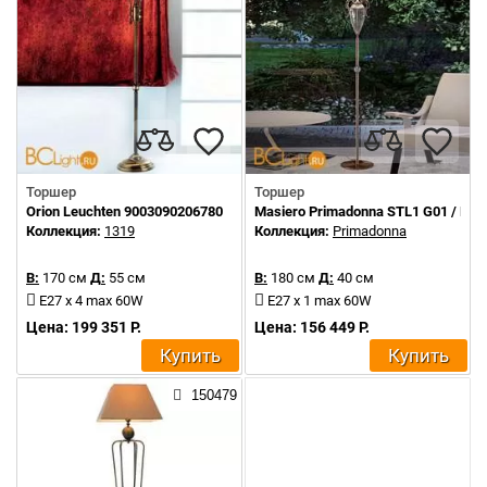
Торшер
Торшер
Orion Leuchten 9003090206780
Masiero Primadonna STL1 G01 / PON
Коллекция:
1319
Коллекция:
Primadonna
В:
170 см
Д:
55 см
В:
180 см
Д:
40 см
E27 x 4 max 60W
E27 х 1 max 60W
Цена: 199 351 Р.
Цена: 156 449 Р.
Купить
Купить
150479