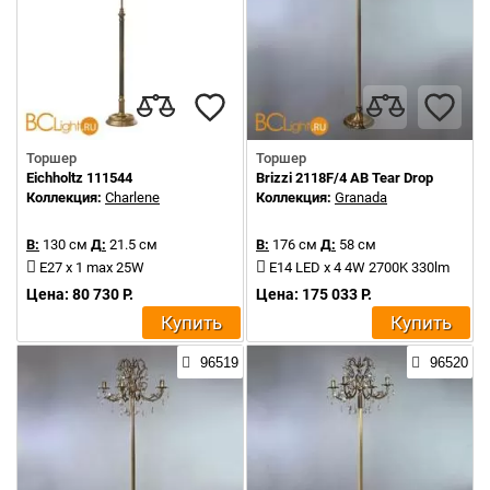
Торшер
Торшер
Eichholtz 111544
Brizzi 2118F/4 AB Tear Drop
Коллекция:
Charlene
Коллекция:
Granada
В:
130 см
Д:
21.5 см
В:
176 см
Д:
58 см
E27 x 1 max 25W
E14 LED x 4 4W 2700K 330lm
Цена: 80 730 Р.
Цена: 175 033 Р.
Купить
Купить
96519
96520