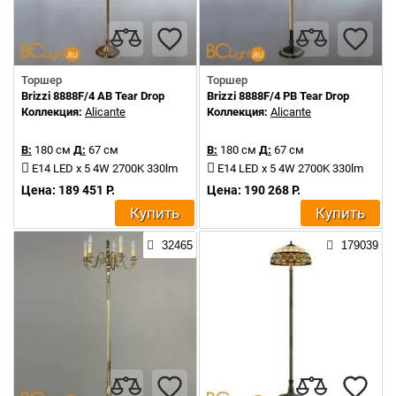
Торшер
Торшер
Brizzi 8888F/4 AB Tear Drop
Brizzi 8888F/4 PB Tear Drop
Коллекция:
Alicante
Коллекция:
Alicante
В:
180 см
Д:
67 см
В:
180 см
Д:
67 см
E14 LED x 5 4W 2700K 330lm
E14 LED x 5 4W 2700K 330lm
Цена: 189 451 Р.
Цена: 190 268 Р.
Купить
Купить
32465
179039