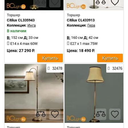
Торшер
Торшер
Citilux CL335943
Citilux CL433913
Коллекция:
Инга
Коллекция:
Гера
В наличии
В:
152 см
Д:
33 см
В:
160 см
Д:
42 см
E14 x 4 max 60W
E27 x 1 max 75W
Цена: 27 290 Р.
Цена: 18 490 Р.
Купить
Купить
32478
32476
Торшер
Торшер