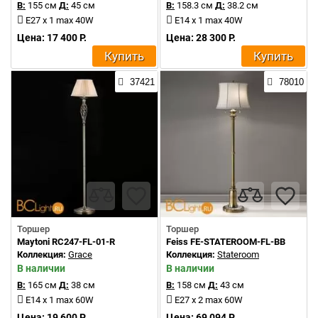
В:
155 см
Д:
45 см
В:
158.3 см
Д:
38.2 см
E27 x 1 max 40W
E14 x 1 max 40W
Цена: 17 400 Р.
Цена: 28 300 Р.
Купить
Купить
37421
78010
Торшер
Торшер
Maytoni RC247-FL-01-R
Feiss FE-STATEROOM-FL-BB
Коллекция:
Grace
Коллекция:
Stateroom
В наличии
В наличии
В:
165 см
Д:
38 см
В:
158 см
Д:
43 см
E14 x 1 max 60W
E27 x 2 max 60W
Цена: 19 600 Р.
Цена: 69 094 Р.