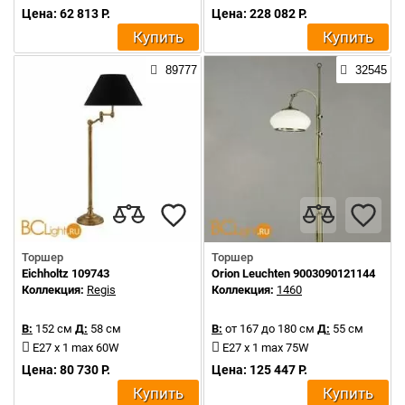
Цена: 62 813 Р.
Цена: 228 082 Р.
Купить
Купить
89777
32545
Торшер
Торшер
Eichholtz 109743
Orion Leuchten 9003090121144
Коллекция:
Regis
Коллекция:
1460
В:
152 см
Д:
58 см
В:
от 167 до 180 см
Д:
55 см
E27 x 1 max 60W
E27 x 1 max 75W
Цена: 80 730 Р.
Цена: 125 447 Р.
Купить
Купить