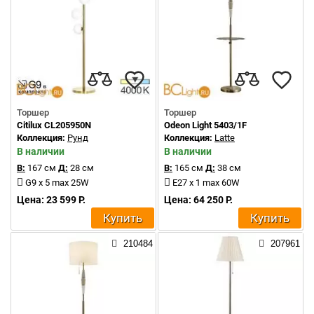
Торшер
Торшер
Citilux CL205950N
Odeon Light 5403/1F
Коллекция:
Рунд
Коллекция:
Latte
В наличии
В наличии
В:
167 см
Д:
28 см
В:
165 см
Д:
38 см
G9 x 5 max 25W
E27 x 1 max 60W
Цена: 23 599 Р.
Цена: 64 250 Р.
Купить
Купить
210484
207961