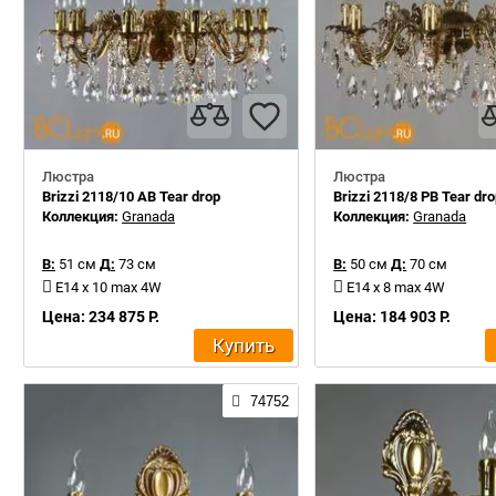
Люстра
Люстра
Brizzi 2118/10 AB Tear drop
Brizzi 2118/8 PB Tear dr
Коллекция:
Granada
Коллекция:
Granada
В:
51 см
Д:
73 см
В:
50 см
Д:
70 см
E14 x 10 max 4W
E14 x 8 max 4W
Цена: 234 875 Р.
Цена: 184 903 Р.
Купить
74752