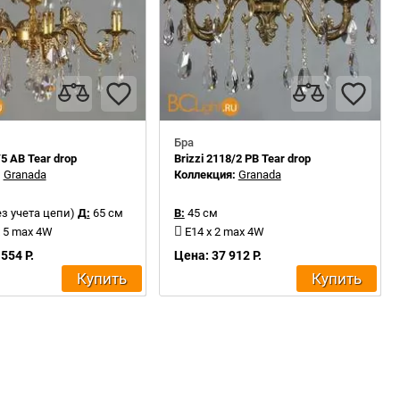
Бра
/5 AB Tear drop
Brizzi 2118/2 PB Tear drop
:
Granada
Коллекция:
Granada
ез учета цепи)
Д:
65 см
В:
45 см
x 5 max 4W
E14 x 2 max 4W
554 Р.
Цена: 37 912 Р.
Купить
Купить