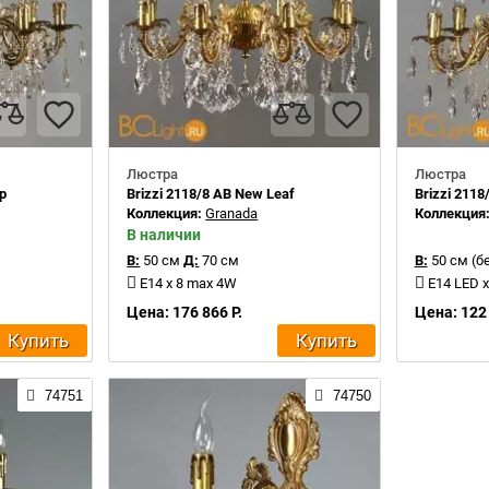
Люстра
Люстра
op
Brizzi 2118/8 AB New Leaf
Brizzi 2118
Коллекция:
Granada
Коллекция
В наличии
В:
50 см
Д:
70 см
В:
50 см (б
E14 x 8 max 4W
E14 LED 
Цена: 176 866 Р.
Цена: 122 
Купить
Купить
74751
74750