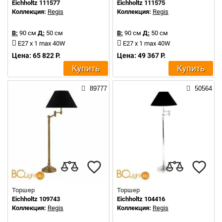
Eichholtz 111577
Eichholtz 111575
Коллекция:
Regis
Коллекция:
Regis
В:
90 см
Д:
50 см
В:
90 см
Д:
50 см
E27 x 1 max 40W
E27 x 1 max 40W
Цена: 65 822 Р.
Цена: 49 367 Р.
Купить
Купить
89777
50564
Торшер
Торшер
Eichholtz 109743
Eichholtz 104416
Коллекция:
Regis
Коллекция:
Regis