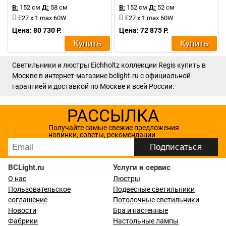
В:
152 см
Д:
58 см
В:
152 см
Д:
52 см
E27 x 1 max 60W
E27 x 1 max 60W
Цена: 80 730 Р.
Цена: 72 875 Р.
Купить
Купить
Светильники и люстры Eichholtz коллекции Regis купить в
Москве в интернет-магазине bclight.ru с официальной
гарантией и доставкой по Москве и всей России.
РАССЫЛКА
Получайте самые свежие предложения
новинки, советы, рекомендации
BCLight.ru
Услуги и сервис
О нас
Люстры
Пользовательское
Подвесные светильники
соглашение
Потолочные светильники
Новости
Бра и настенные
Фабрики
Настольные лампы