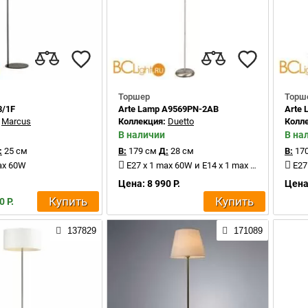
Торшер
Торш
8/1F
Arte Lamp A9569PN-2AB
Arte
:
Marcus
Коллекция:
Duetto
Колл
В наличии
В на
:
25 см
В:
179 см
Д:
28 см
В:
170
ax 60W
E27 x 1 max 60W и E14 x 1 max 40W
E27
Цена: 8 990 Р.
Цена:
Купить
Купить
0 Р.
137829
171089