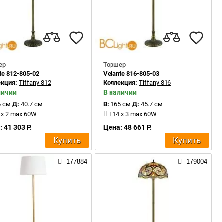
ер
Торшер
te 812-805-02
Velante 816-805-03
екция:
Tiffany 812
Коллекция:
Tiffany 816
личии
В наличии
 см
Д:
40.7 см
В:
165 см
Д:
45.7 см
 x 2 max 60W
E14 x 3 max 60W
 41 303 Р.
Цена: 48 661 Р.
Купить
Купить
177884
179004