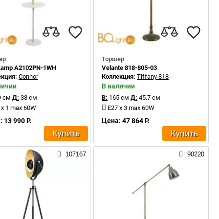
ер
Торшер
 Lamp A2102PN-1WH
Velante 818-805-03
екция:
Connor
Коллекция:
Tiffany 818
личии
В наличии
 см
Д:
38 см
В:
165 см
Д:
45.7 см
 x 1 max 60W
E27 x 3 max 60W
 13 990 Р.
Цена: 47 864 Р.
Купить
Купить
107167
90220