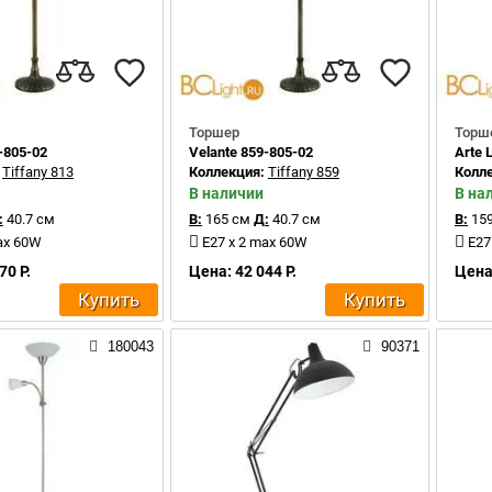
Торшер
Торш
-805-02
Velante 859-805-02
Arte
:
Tiffany 813
Коллекция:
Tiffany 859
Колл
В наличии
В на
:
40.7 см
В:
165 см
Д:
40.7 см
В:
159
ax 60W
E27 x 2 max 60W
E27
70 Р.
Цена: 42 044 Р.
Цена:
Купить
Купить
180043
90371