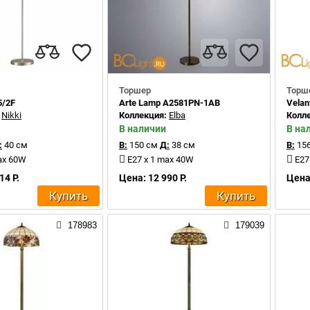
Торшер
Торш
5/2F
Arte Lamp A2581PN-1AB
Velan
:
Nikki
Коллекция:
Elba
Колл
В наличии
В на
:
40 см
В:
150 см
Д:
38 см
В:
156
ax 60W
E27 x 1 max 40W
E27
14 Р.
Цена: 12 990 Р.
Цена:
Купить
Купить
178983
179039