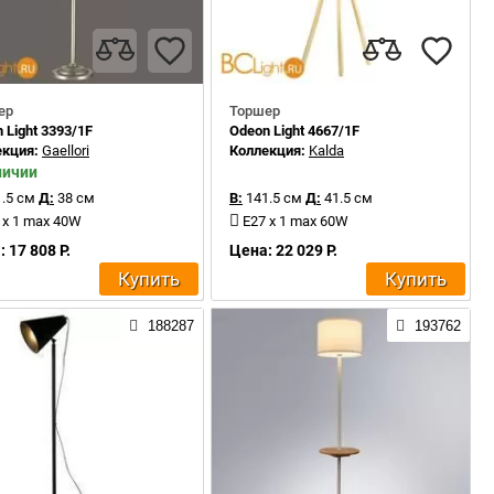
ер
Торшер
 Light 3393/1F
Odeon Light 4667/1F
екция:
Gaellori
Коллекция:
Kalda
личии
.5 см
Д:
38 см
В:
141.5 см
Д:
41.5 см
 x 1 max 40W
E27 x 1 max 60W
 17 808 Р.
Цена: 22 029 Р.
Купить
Купить
188287
193762