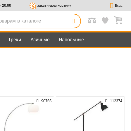
 - 20:00
заказ через корзину
Вход
Треки
Уличные
Напольные
90765
112374