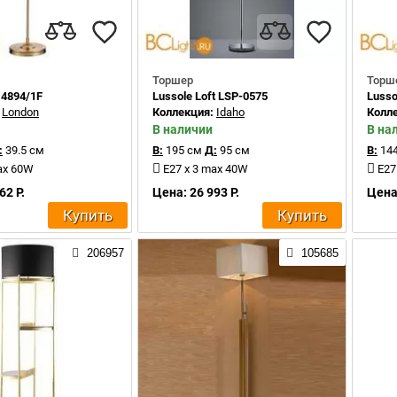
Торшер
Торш
 4894/1F
Lussole Loft LSP-0575
Lusso
:
London
Коллекция:
Idaho
Колл
В наличии
В на
:
39.5 см
В:
195 см
Д:
95 см
В:
144
ax 60W
E27 x 3 max 40W
E27
62 Р.
Цена: 26 993 Р.
Цена:
Купить
Купить
206957
105685