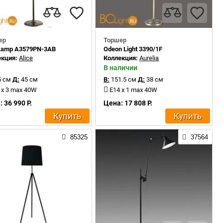
ер
Торшер
 Lamp A3579PN-3AB
Odeon Light 3390/1F
екция:
Alice
Коллекция:
Aurelia
В наличии
 см
Д:
45 см
В:
151.5 см
Д:
38 см
 x 3 max 40W
E14 x 1 max 40W
 36 990 Р.
Цена: 17 808 Р.
Купить
Купить
85325
37564