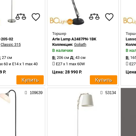
Торшер
Торш
-205-02
Arte Lamp A2487PN-1BK
Lusso
:
Classic 315
Коллекция:
Goliath
Колл
В наличии
В на
:
27 см
В:
206 см
Д:
43 см
В:
165
ax 60 и E14 x 1 max 40
E27 x 1 max 60W
E27
9 Р.
Цена: 28 990 Р.
Цена:
Купить
Купить
109639
53134