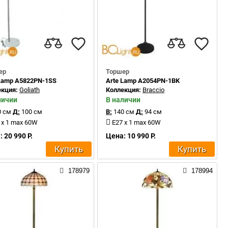
ер
Торшер
 Lamp A5822PN-1SS
Arte Lamp A2054PN-1BK
екция:
Goliath
Коллекция:
Braccio
личии
В наличии
 см
Д:
100 см
В:
140 см
Д:
94 см
 x 1 max 60W
E27 x 1 max 60W
 20 990 Р.
Цена: 10 990 Р.
Купить
Купить
178979
178994