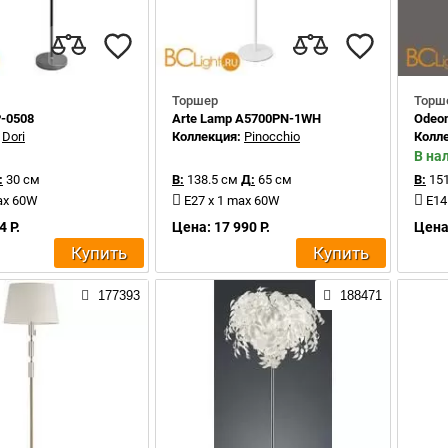
Торшер
Торш
P-0508
Arte Lamp A5700PN-1WH
Odeon
:
Dori
Коллекция:
Pinocchio
Колл
В на
:
30 см
В:
138.5 см
Д:
65 см
В:
151
ax 60W
E27 x 1 max 60W
E14
4 Р.
Цена: 17 990 Р.
Цена:
Купить
Купить
177393
188471