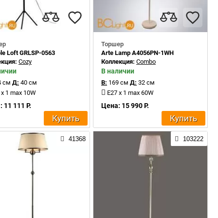
ер
Торшер
le Loft GRLSP-0563
Arte Lamp A4056PN-1WH
екция:
Cozy
Коллекция:
Combo
личии
В наличии
 см
Д:
40 см
В:
169 см
Д:
32 см
 x 1 max 10W
E27 x 1 max 60W
 11 111 Р.
Цена: 15 990 Р.
Купить
Купить
41368
103222