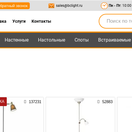
братный звонок
sales@bclight.ru
Пн - Пт
: 10:00
вка
Услуги
Контакты
Настенные
Настольные
Споты
Встраиваемые
-95
,
8-800-550-95-45
sales@bclight.ru
ЖА
137231
52883