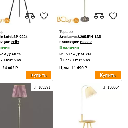
ер
Торшер
le Loft LSP-9824
Arte Lamp A2054PN-1AB
екция:
Bollo
Коллекция:
Braccio
личии
В наличии
 см
Д:
60 см
В:
150 см
Д:
90 см
 x 1 max 60W
E27 x 1 max 60W
 24 602 Р.
Цена: 11 490 Р.
Купить
Купить
103291
158864