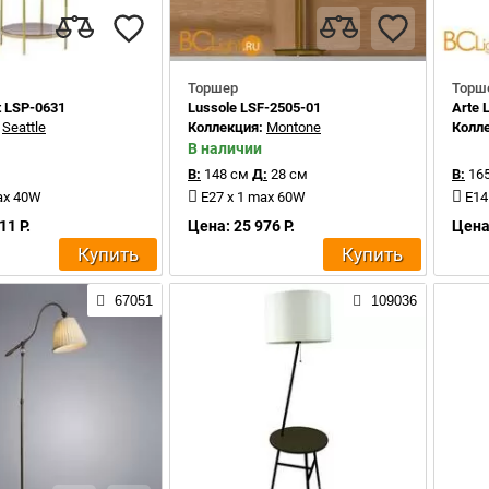
Торшер
Торш
t LSP-0631
Lussole LSF-2505-01
Arte
:
Seattle
Коллекция:
Montone
Колл
В наличии
В:
148 см
Д:
28 см
В:
165
ax 40W
E27 x 1 max 60W
E14
11 Р.
Цена: 25 976 Р.
Цена:
Купить
Купить
67051
109036