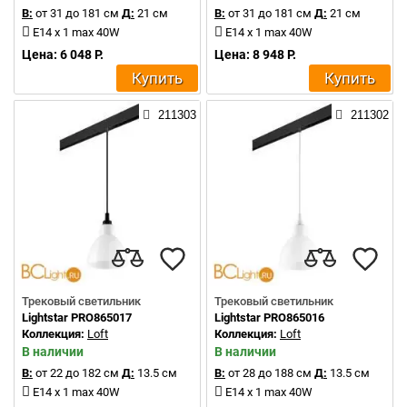
В:
от 31 до 181 см
Д:
21 см
В:
от 31 до 181 см
Д:
21 см
E14 x 1 max 40W
E14 x 1 max 40W
Цена: 6 048 Р.
Цена: 8 948 Р.
Купить
Купить
211303
211302
Трековый светильник
Трековый светильник
Lightstar PRO865017
Lightstar PRO865016
Коллекция:
Loft
Коллекция:
Loft
В наличии
В наличии
В:
от 22 до 182 см
Д:
13.5 см
В:
от 28 до 188 см
Д:
13.5 см
E14 x 1 max 40W
E14 x 1 max 40W