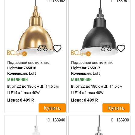
133942
133941
Подвесной светильник
Подвесной светильник
Lightstar 765018
Lightstar 765017
Коллекция:
Loft
Коллекция:
Loft
В наличии
В наличии
В:
от 22 до 180 см
Д:
14.5 см
В:
от 22 до 180 см
Д:
14.5 см
E14 x 1 max 40W
E14 x 1 max 40W
Цена: 6 499 Р.
Цена: 6 499 Р.
Купить
Купить
133940
133939