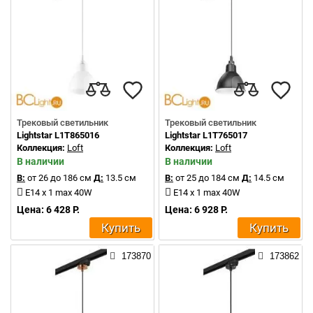
Трековый светильник
Трековый светильник
Lightstar L1T865016
Lightstar L1T765017
Коллекция:
Loft
Коллекция:
Loft
В наличии
В наличии
В:
от 26 до 186 см
Д:
13.5 см
В:
от 25 до 184 см
Д:
14.5 см
E14 x 1 max 40W
E14 x 1 max 40W
Цена: 6 428 Р.
Цена: 6 928 Р.
Купить
Купить
173870
173862