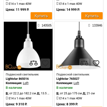
E14 x 1 max 40W
E14 x 1 max 40W
Цена: 11 999 Р.
Цена: 14 999 Р.
Купить
Купить
140505
133946
Подвесной светильник
Подвесной светильник
Lightstar 865016
Lightstar 765027
Коллекция:
Loft
Коллекция:
Loft
В наличии
В наличии
В:
от 22.2 до 182.2 см
Д:
13.5 см
В:
от 25 до 175 см
Д:
21 см
E14 x 1 max 40W
E14 x 1 max 40W
Цена: 9 310 Р.
Цена: 8 399 Р.