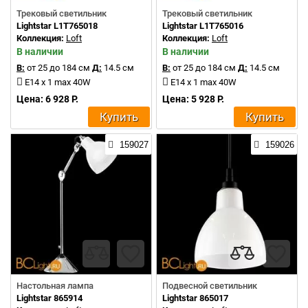
Трековый светильник
Трековый светильник
Lightstar L1T765018
Lightstar L1T765016
Коллекция:
Loft
Коллекция:
Loft
В наличии
В наличии
В:
от 25 до 184 см
Д:
14.5 см
В:
от 25 до 184 см
Д:
14.5 см
E14 x 1 max 40W
E14 x 1 max 40W
Цена: 6 928 Р.
Цена: 5 928 Р.
Купить
Купить
159027
159026
Настольная лампа
Подвесной светильник
Lightstar 865914
Lightstar 865017