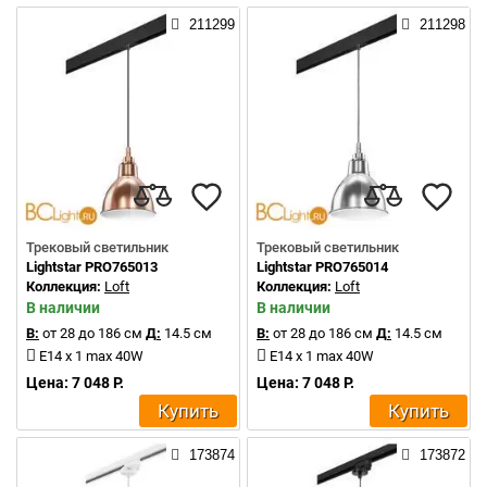
211299
211298
Трековый светильник
Трековый светильник
Lightstar PRO765013
Lightstar PRO765014
Коллекция:
Loft
Коллекция:
Loft
В наличии
В наличии
В:
от 28 до 186 см
Д:
14.5 см
В:
от 28 до 186 см
Д:
14.5 см
E14 x 1 max 40W
E14 x 1 max 40W
Цена: 7 048 Р.
Цена: 7 048 Р.
Купить
Купить
173874
173872