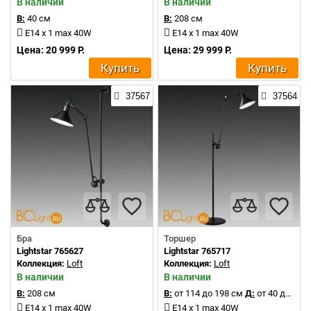
В наличии
В наличии
В:
40 см
В:
208 см
E14 x 1 max 40W
E14 x 1 max 40W
Цена: 20 999 Р.
Цена: 29 999 Р.
Купить
Купить
37567
37564
Бра
Торшер
Lightstar 765627
Lightstar 765717
Коллекция:
Loft
Коллекция:
Loft
В наличии
В наличии
В:
208 см
В:
от 114 до 198 см
Д:
от 40 до 116 см
E14 x 1 max 40W
E14 x 1 max 40W