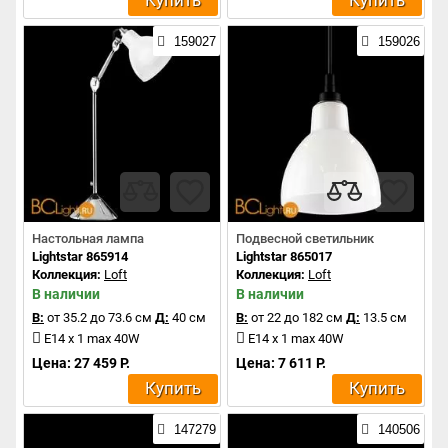
Купить
Купить
159027
159026
Настольная лампа
Подвесной светильник
Lightstar 865914
Lightstar 865017
Коллекция:
Loft
Коллекция:
Loft
В наличии
В наличии
В:
от 35.2 до 73.6 см
Д:
40 см
В:
от 22 до 182 см
Д:
13.5 см
E14 x 1 max 40W
E14 x 1 max 40W
Цена: 27 459 Р.
Цена: 7 611 Р.
Купить
Купить
147279
140506