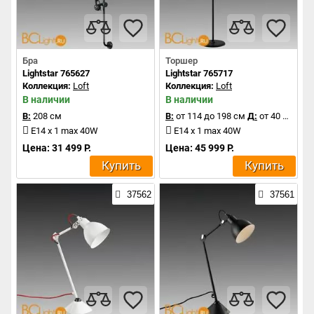
Бра
Торшер
Lightstar 765627
Lightstar 765717
Коллекция:
Loft
Коллекция:
Loft
В наличии
В наличии
В:
208 см
В:
от 114 до 198 см
Д:
от 40 до 116 см
E14 x 1 max 40W
E14 x 1 max 40W
Цена: 31 499 Р.
Цена: 45 999 Р.
Купить
Купить
37562
37561