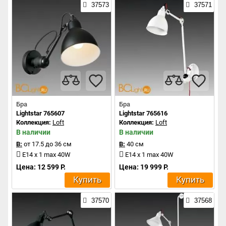
37573
37571
Бра
Бра
Lightstar 765607
Lightstar 765616
Коллекция:
Loft
Коллекция:
Loft
В наличии
В наличии
В:
от 17.5 до 36 см
В:
40 см
E14 x 1 max 40W
E14 x 1 max 40W
Цена: 12 599 Р.
Цена: 19 999 Р.
Купить
Купить
37570
37568