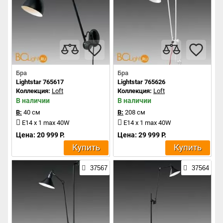
Бра
Бра
Lightstar 765617
Lightstar 765626
Коллекция:
Loft
Коллекция:
Loft
В наличии
В наличии
В:
40 см
В:
208 см
E14 x 1 max 40W
E14 x 1 max 40W
Цена: 20 999 Р.
Цена: 29 999 Р.
Купить
Купить
37567
37564