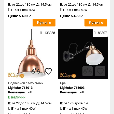
В:
от 22 до 180 см
Д:
14.5 см
В:
от 22 до 180 см
Д:
14.5 см
E14 x 1 max 40W
E14 x 1 max 40W
Цена: 5 499 Р.
Цена: 6 499 Р.
Купить
Купить
133938
86507
Подвесной светильник
Бра
Lightstar 765013
Lightstar 765603
Коллекция:
Loft
Коллекция:
Loft
В наличии
В:
от 22 до 180 см
Д:
14.5 см
В:
от 17.5 до 36 см
E14 x 1 max 40W
E14 x 1 max 40W