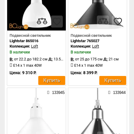
Подвесной светильник
Подвесной светильник
Lightstar 865016
Lightstar 765027
Коллекция:
Loft
Коллекция:
Loft
В наличии
В наличии
В:
от 22.2 до 182.2 см
Д:
13.5 см
В:
от 25 до 175 см
Д:
21 см
E14 x 1 max 40W
E14 x 1 max 40W
Цена: 9 310 Р.
Цена: 8 399 Р.
Купить
Купить
133945
133944