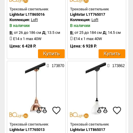
Трековый светильник
Трековый светильник
Lightstar L1T865016
Lightstar L1T765017
Коллекция:
Loft
Коллекция:
Loft
В наличии
В наличии
В:
от 26 до 186 см
Д:
13.5 см
В:
от 25 до 184 см
Д:
14.5 см
E14 x 1 max 40W
E14 x 1 max 40W
Цена: 6 428 Р.
Цена: 6 928 Р.
Купить
Купить
173870
173862
Трековый светильник
Трековый светильник
Lightstar L1T765013
Lightstar L1T865017