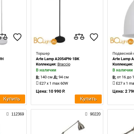
Торшер
Подвесной 
WH
Arte Lamp A2054PN-1BK
Arte Lamp 
Коллекция:
Braccio
Коллекция
В наличии
В наличии
В:
140 см
Д:
94 см
В:
от 16 до 
E27 x 1 max 60W
E27 x 1 m
Цена: 10 990 Р.
Цена: 2 790
Купить
Купить
112369
90220