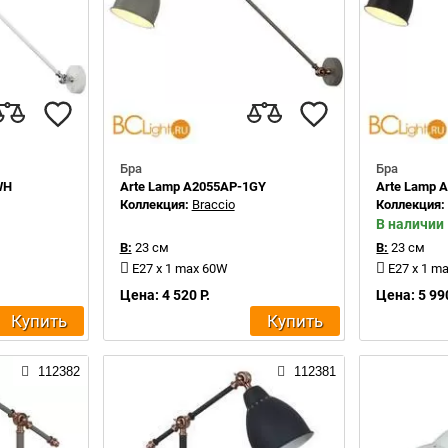
Бра
Бра
WH
Arte Lamp A2055AP-1GY
Arte Lamp 
Коллекция:
Braccio
Коллекция
В наличии
В:
23 см
В:
23 см
E27 x 1 max 60W
E27 x 1 m
Цена: 4 520 Р.
Цена: 5 990
Купить
Купить
112382
112381