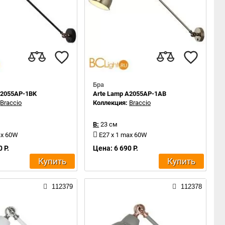
Бра
A2055AP-1BK
Arte Lamp A2055AP-1AB
:
Braccio
Коллекция:
Braccio
В:
23 см
ax 60W
E27 x 1 max 60W
 Р.
Цена: 6 690 Р.
Купить
Купить
112379
112378