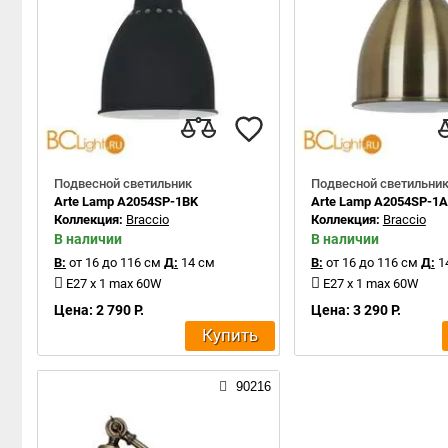
Подвесной светильник
Подвесной светильни
Arte Lamp A2054SP-1BK
Arte Lamp A2054SP-1
Коллекция:
Braccio
Коллекция:
Braccio
В наличии
В наличии
В:
от 16 до 116 см
Д:
14 см
В:
от 16 до 116 см
Д:
1
E27 x 1 max 60W
E27 x 1 max 60W
Цена: 2 790 Р.
Цена: 3 290 Р.
Купить
90216