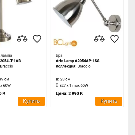
 лампа
Бра
A2054LT-1AB
Arte Lamp A2054AP-1SS
:
Braccio
Коллекция:
Braccio
49 см
В:
23 см
ax 60W
E27 x 1 max 60W
 Р.
Цена: 2 990 Р.
Купить
Купить