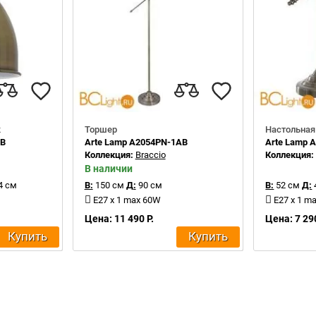
к
Торшер
Настольная
AB
Arte Lamp A2054PN-1AB
Arte Lamp 
Коллекция:
Braccio
Коллекция
В наличии
4 см
В:
150 см
Д:
90 см
В:
52 см
Д:
E27 x 1 max 60W
E27 x 1 m
Цена: 11 490 Р.
Цена: 7 290
Купить
Купить