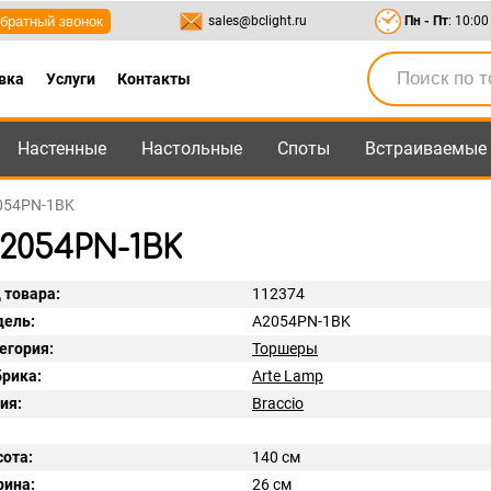
братный звонок
sales@bclight.ru
Пн - Пт
: 10:00
вка
Услуги
Контакты
Настенные
Настольные
Споты
Встраиваемые
-95
,
8-800-550-95-45
sales@bclight.ru
2054PN-1BK
A2054PN-1BK
 товара:
112374
ель:
A2054PN-1BK
егория:
Торшеры
рика:
Arte Lamp
ия:
Braccio
ота:
140 см
ина:
26 см