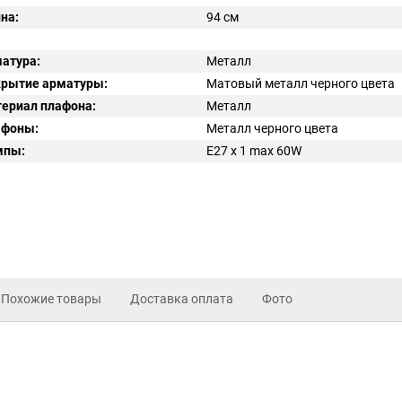
на:
94 см
атура:
Металл
рытие арматуры:
Матовый металл черного цвета
ериал плафона:
Металл
афоны:
Металл черного цвета
мпы:
E27 x 1 max 60W
Похожие товары
Доставка оплата
Фото