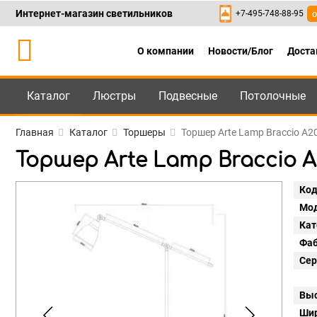
Интернет-магазин светильников
+7-495-748-88-95
о
О компании
Новости/Блог
Доста
Каталог
Люстры
Подвесные
Потолочные
Каталог
+7-495-748-88
Главная
Каталог
Торшеры
Торшер Arte Lamp Braccio A
Торшер Arte Lamp Braccio 
Код
Мод
Кат
Фаб
Сер
Выс
Шир