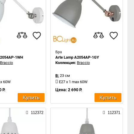
Бра
A2054AP-1WH
Arte Lamp A2054AP-1GY
:
Braccio
Коллекция:
Braccio
В:
23 см
ax 60W
E27 x 1 max 60W
 Р.
Цена: 2 690 Р.
Купить
Купить
112372
112371