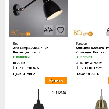
Бра
Торшер
Arte Lamp A2054AP-1BK
Arte Lamp A2054PN-1
Коллекция:
Braccio
Коллекция:
Braccio
В наличии
В наличии
В:
20 см
В:
150 см
Д:
90 см
E27 x 1 max 60W
E27 x 1 max 60W
Цена: 4 790 Р.
Цена: 10 990 Р.
Купить
112370