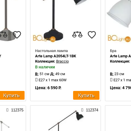
Настольная лампа
Бра
Y
Arte Lamp A2054LT-1BK
Arte Lamp 
Коллекция:
Braccio
Коллекция
В наличии
В:
51 см
Д:
49 см
В:
23 см
E27 x 1 max 60W
E27 x 1 m
Цена: 6 590 Р.
Цена: 4 790
Купить
Купить
112375
112374