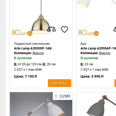
Подвесной светильник
Бра
Arte Lamp A2055SP-1AB
Arte Lamp A2055AP-1
Коллекция:
Braccio
Коллекция:
Braccio
В наличии
В наличии
В:
от 23 до 123 см
Д:
26 см
В:
23 см
E27 x 1 max 60W
E27 x 1 max 60W
Цена: 7 190 Р.
Цена: 5 990 Р.
Купить
112383