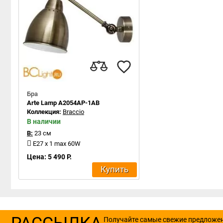
Бра
Arte Lamp A2054AP-1AB
Коллекция:
Braccio
В наличии
В:
23 см
E27 x 1 max 60W
Цена: 5 490 Р.
Купить
РАССЫЛКА
Получайте самые свежие предложе