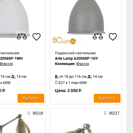
светильник
Подвесной светильник
A2054SP-1WH
Arte Lamp A2054SP-1GY
:
Braccio
Коллекция:
Braccio
116 см
Д:
14 см
В:
от 16 до 116 см
Д:
14 см
ax 60W
E27 x 1 max 60W
 Р.
Цена: 2 050 Р.
Купить
Купить
90218
90217