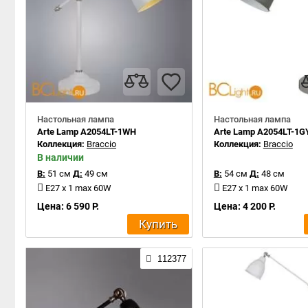
Настольная лампа
Настольная лампа
Arte Lamp A2054LT-1WH
Arte Lamp A2054LT-1G
Коллекция:
Braccio
Коллекция:
Braccio
В наличии
В:
51 см
Д:
49 см
В:
54 см
Д:
48 см
E27 x 1 max 60W
E27 x 1 max 60W
Цена: 6 590 Р.
Цена: 4 200 Р.
Купить
112377