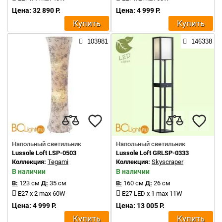
Цена: 32 890 Р.
Цена: 4 999 Р.
Купить
Купить
103981
146338
Напольный светильник
Напольный светильник
Lussole Loft LSP-0503
Lussole Loft GRLSP-0333
Коллекция:
Tegami
Коллекция:
Skyscraper
В наличии
В наличии
В:
123 см
Д:
35 см
В:
160 см
Д:
26 см
E27 x 2 max 60W
E27 LED x 1 max 11W
Цена: 4 999 Р.
Цена: 13 005 Р.
Купить
Купить