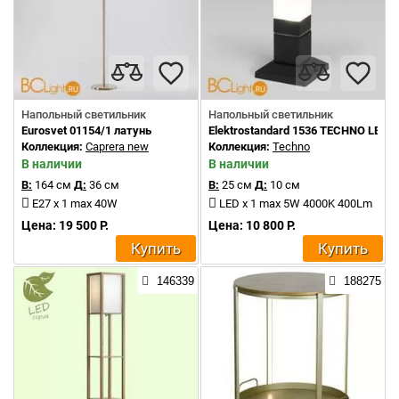
Напольный светильник
Напольный светильник
Eurosvet 01154/1 латунь
Elektrostandard 1536 TECHNO LED 
Коллекция:
Caprera new
Коллекция:
Techno
В наличии
В наличии
В:
164 см
Д:
36 см
В:
25 см
Д:
10 см
E27 x 1 max 40W
LED x 1 max 5W 4000K 400Lm
Цена: 19 500 Р.
Цена: 10 800 Р.
Купить
Купить
146339
188275