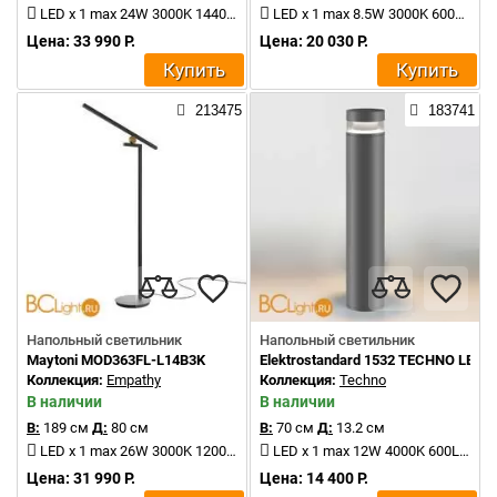
LED x 1 max 24W 3000K 1440Lm
LED x 1 max 8.5W 3000K 600Lm
Цена: 33 990 Р.
Цена: 20 030 Р.
Купить
Купить
213475
183741
Напольный светильник
Напольный светильник
Maytoni MOD363FL-L14B3K
Elektrostandard 1532 TECHNO LED 
Коллекция:
Empathy
Коллекция:
Techno
В наличии
В наличии
В:
189 см
Д:
80 см
В:
70 см
Д:
13.2 см
LED x 1 max 26W 3000K 1200Lm
LED x 1 max 12W 4000K 600Lm
Цена: 31 990 Р.
Цена: 14 400 Р.