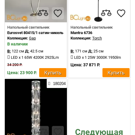
Напольный светильник
Напольный светильник
Eurosvet 80415/1 сатин-никель
Mantra 6736
Коллекция:
Gap
Коллекция:
Torch
В наличии
В:
122 см
Д:
42.5 см
В:
171 см
Д:
25 см
LED x 1 65W 4200K 2925Lm
LED x 1 25W 3000K 1950lm
Цена: 37 871 Р.
34 200 Р.
Купить
Купить
Цена: 23 900 Р.
180204
Следующая