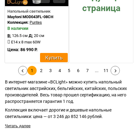
страница
Напольный светильник
Maytoni MOD043FL-08CH
Коллекция:
Puntes
В наличии
В:
126.5 см
Д:
20 см
E14 x 8 max 60W
Цена: 86 990 Р.
Купить
1
2
3
4
5
6
7
...
11
В интернет-магазине «BCLight» можно купить напольный
светильник австрийских, бельгийских, китайских, польских
производителей. Весь товар прошел сертификацию, на него
распространяется гарантия 1 год.
Коллекция включает дорогие и дешевые напольные
светильники: цена — от 3 246 до 852 146 рублей.
Читать далее