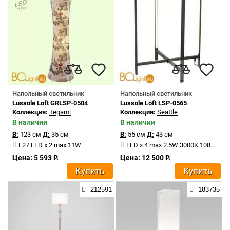
Напольный светильник
Напольный светильник
Lussole Loft GRLSP-0504
Lussole Loft LSP-0565
Коллекция:
Tegami
Коллекция:
Seattle
В наличии
В наличии
В:
123 см
Д:
35 см
В:
55 см
Д:
43 см
E27 LED x 2 max 11W
LED x 4 max 2.5W 3000K 1080Lm
Цена: 5 593 Р.
Цена: 12 500 Р.
Купить
Купить
212591
183735