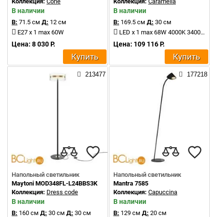
Коллекция:
Cone
Коллекция:
Caramella
В наличии
В наличии
В:
71.5 см
Д:
12 см
В:
169.5 см
Д:
30 см
E27 x 1 max 60W
LED x 1 max 68W 4000K 3400Lm
Цена: 8 030 Р.
Цена: 109 116 Р.
Купить
Купить
213477
177218
Напольный светильник
Напольный светильник
Maytoni MOD348FL-L24BBS3K
Mantra 7585
Коллекция:
Dress code
Коллекция:
Capuccina
В наличии
В наличии
В:
160 см
Д:
30 см
Д:
30 см
В:
129 см
Д:
20 см