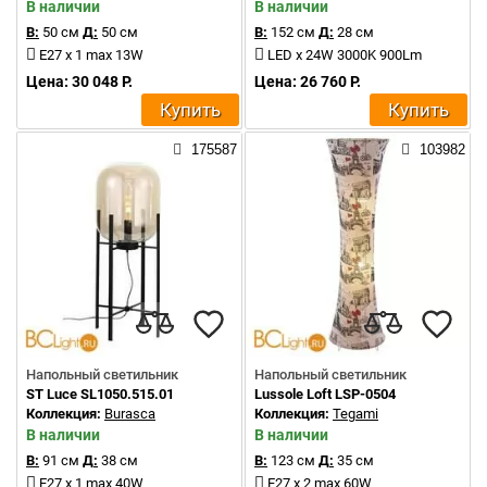
В наличии
В наличии
В:
50 см
Д:
50 см
В:
152 см
Д:
28 см
E27 x 1 max 13W
LED x 24W 3000K 900Lm
Цена: 30 048 Р.
Цена: 26 760 Р.
Купить
Купить
175587
103982
Напольный светильник
Напольный светильник
ST Luce SL1050.515.01
Lussole Loft LSP-0504
Коллекция:
Burasca
Коллекция:
Tegami
В наличии
В наличии
В:
91 см
Д:
38 см
В:
123 см
Д:
35 см
E27 x 1 max 40W
E27 x 2 max 60W