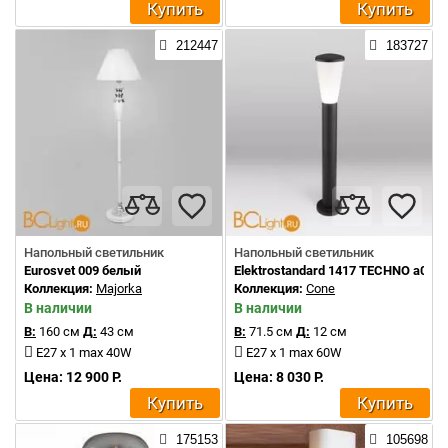
Купить
Купить
212447
183727
Напольный светильник
Напольный светильник
Eurosvet 009 белый
Elektrostandard 1417 TECHNO a049
Коллекция:
Majorka
Коллекция:
Cone
В наличии
В наличии
В:
160 см
Д:
43 см
В:
71.5 см
Д:
12 см
E27 x 1 max 40W
E27 x 1 max 60W
Цена: 12 900 Р.
Цена: 8 030 Р.
Купить
Купить
175153
105698