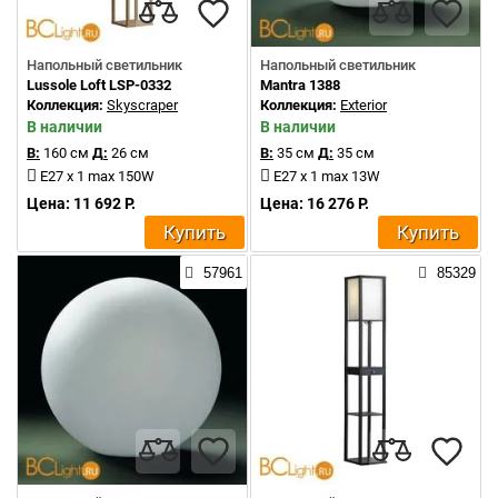
Напольный светильник
Напольный светильник
Lussole Loft LSP-0332
Mantra 1388
Коллекция:
Skyscraper
Коллекция:
Exterior
В наличии
В наличии
В:
160 см
Д:
26 см
В:
35 см
Д:
35 см
E27 x 1 max 150W
E27 x 1 max 13W
Цена: 11 692 Р.
Цена: 16 276 Р.
Купить
Купить
57961
85329