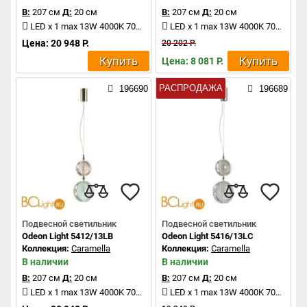
В:
207 см
Д:
20 см
В:
207 см
Д:
20 см
LED x 1 max 13W 4000K 700Lm
LED x 1 max 13W 4000K 700Lm
Цена: 20 948 Р.
20 202 Р.
Купить
Купить
Цена: 8 081 Р.
РАСПРОДАЖА
196690
196689
Подвесной светильник
Подвесной светильник
Odeon Light 5412/13LB
Odeon Light 5416/13LC
Коллекция:
Caramella
Коллекция:
Caramella
В наличии
В наличии
В:
207 см
Д:
20 см
В:
207 см
Д:
20 см
LED x 1 max 13W 4000K 700Lm
LED x 1 max 13W 4000K 700Lm