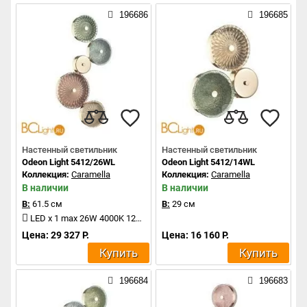
196686
196685
Настенный светильник
Настенный светильник
Odeon Light 5412/26WL
Odeon Light 5412/14WL
Коллекция:
Caramella
Коллекция:
Caramella
В наличии
В наличии
В:
61.5 см
В:
29 см
LED x 1 max 26W 4000K 1200Lm
Цена: 29 327 Р.
Цена: 16 160 Р.
Купить
Купить
196684
196683