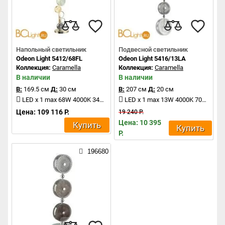
Напольный светильник
Подвесной светильник
Odeon Light 5412/68FL
Odeon Light 5416/13LA
Коллекция:
Caramella
Коллекция:
Caramella
В наличии
В наличии
В:
169.5 см
Д:
30 см
В:
207 см
Д:
20 см
LED x 1 max 68W 4000K 3400Lm
LED x 1 max 13W 4000K 700Lm
Цена: 109 116 Р.
19 240 Р.
Цена: 10 395
Купить
Купить
Р.
196680