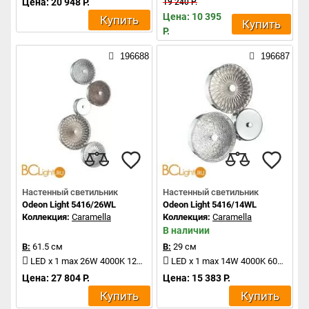
Цена: 20 948 Р.
19 240 Р.
Цена: 10 395
Купить
Купить
Р.
196688
196687
Настенный светильник
Настенный светильник
Odeon Light 5416/26WL
Odeon Light 5416/14WL
Коллекция:
Caramella
Коллекция:
Caramella
В наличии
В:
61.5 см
В:
29 см
LED x 1 max 26W 4000K 1200Lm
LED x 1 max 14W 4000K 600Lm
Цена: 27 804 Р.
Цена: 15 383 Р.
Купить
Купить