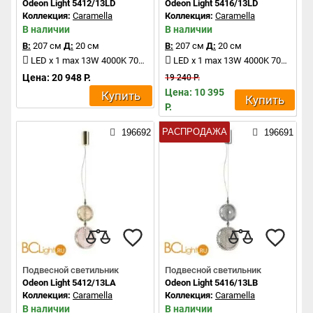
Odeon Light 5412/13LD
Odeon Light 5416/13LD
Коллекция:
Caramella
Коллекция:
Caramella
В наличии
В наличии
В:
207 см
Д:
20 см
В:
207 см
Д:
20 см
LED x 1 max 13W 4000K 700Lm
LED x 1 max 13W 4000K 700Lm
Цена: 20 948 Р.
19 240 Р.
Цена: 10 395
Купить
Купить
Р.
РАСПРОДАЖА
196692
196691
Подвесной светильник
Подвесной светильник
Odeon Light 5412/13LA
Odeon Light 5416/13LB
Коллекция:
Caramella
Коллекция:
Caramella
В наличии
В наличии