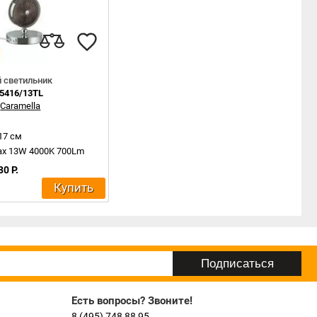
 светильник
 5416/13TL
:
Caramella
17 см
max 13W 4000K 700Lm
80 Р.
Купить
Есть вопросы? Звоните!
8 (495) 748 88 95