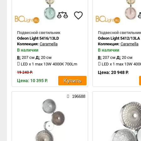
Подвесной светильник
Подвесной светильни
Odeon Light 5416/13LD
Odeon Light 5412/13LA
Коллекция:
Caramella
Коллекция:
Caramella
В наличии
В наличии
В:
207 см
Д:
20 см
В:
207 см
Д:
20 см
LED x 1 max 13W 4000K 700Lm
LED x 1 max 13W 40
Цена: 20 948 Р.
19 240 Р.
Купить
Цена: 10 395 Р.
196688