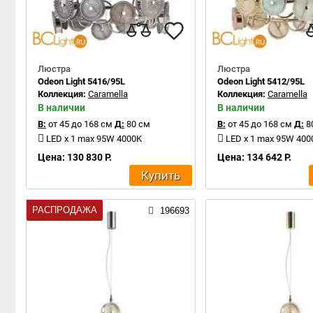
Люстра
Люстра
Odeon Light 5416/95L
Odeon Light 5412/95L
Коллекция:
Caramella
Коллекция:
Caramella
В наличии
В наличии
В:
от 45 до 168 см
Д:
80 см
В:
от 45 до 168 см
Д:
8
LED x 1 max 95W 4000K
LED x 1 max 95W 400
Цена: 130 830 Р.
Цена: 134 642 Р.
Купить
РАСПРОДАЖА
196693