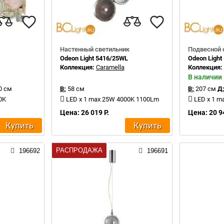
Настенный светильник
Подвесной 
Odeon Light 5416/25WL
Odeon Light
Коллекция:
Caramella
Коллекция
В наличии
0 см
В:
58 см
В:
207 см
Д
0K
LED x 1 max 25W 4000K 1100Lm
LED x 1 
Цена: 26 019 Р.
Цена: 20 9
Купить
Купить
РАСПРОДАЖА
196692
196691