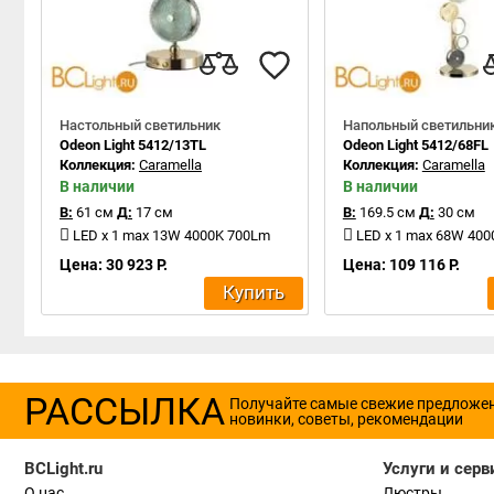
Настольный светильник
Напольный светильни
Odeon Light 5412/13TL
Odeon Light 5412/68FL
Коллекция:
Caramella
Коллекция:
Caramella
В наличии
В наличии
В:
61 см
Д:
17 см
В:
169.5 см
Д:
30 см
LED x 1 max 13W 4000K 700Lm
LED x 1 max 68W 40
Цена: 30 923 Р.
Цена: 109 116 Р.
Купить
РАССЫЛКА
Получайте самые свежие предложе
новинки, советы, рекомендации
BCLight.ru
Услуги и серв
О нас
Люстры