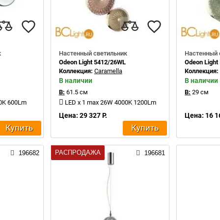
к
Настенный светильник
Настенный 
Odeon Light 5412/26WL
Odeon Light
Коллекция:
Caramella
Коллекция
В наличии
В наличии
В:
61.5 см
В:
29 см
00K 600Lm
LED x 1 max 26W 4000K 1200Lm
Цена: 29 327 Р.
Цена: 16 1
Купить
Купить
РАСПРОДАЖА
196682
196681