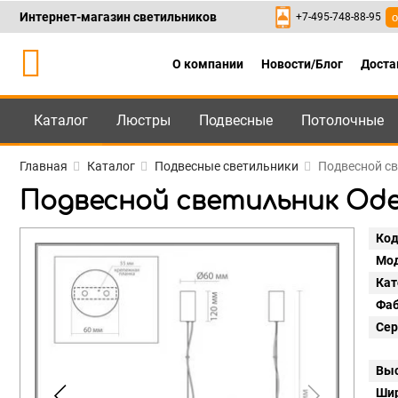
Интернет-магазин светильников
+7-495-748-88-95
о
О компании
Новости/Блог
Доста
Каталог
Люстры
Подвесные
Потолочные
Каталог
+7-495-748-88
Главная
Каталог
Подвесные светильники
Подвесной св
Подвесной светильник Odeo
Код
Мод
Кат
Фаб
Сер
Выс
Шир