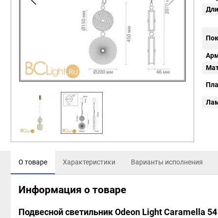
Дли
Пок
Арм
Мат
Пл
Ла
О товаре
Характеристики
Варианты исполнения
Информация о товаре
Подвесной светильник Odeon Light Caramella 5