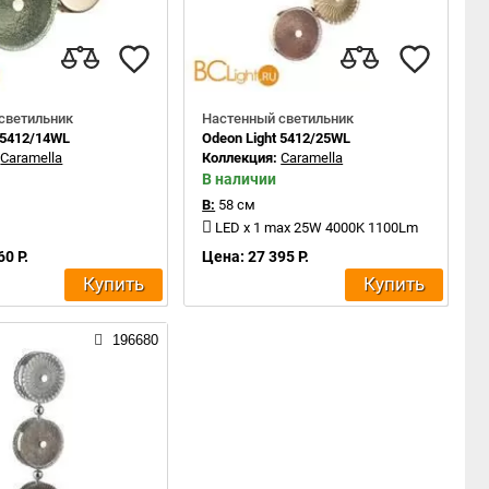
светильник
Настенный светильник
 5412/14WL
Odeon Light 5412/25WL
:
Caramella
Коллекция:
Caramella
В наличии
В:
58 см
LED x 1 max 25W 4000K 1100Lm
60 Р.
Цена: 27 395 Р.
Купить
Купить
196680