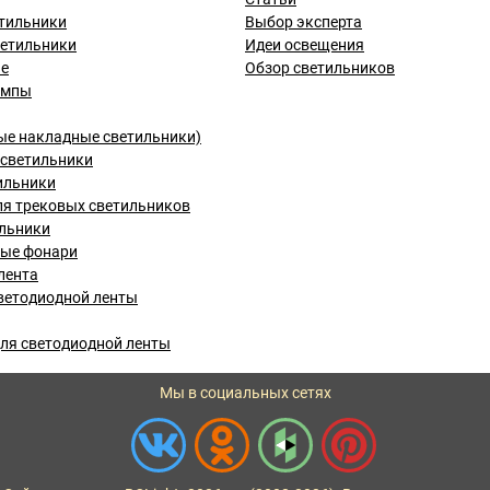
тильники
Выбор эксперта
ветильники
Идеи освещения
ые
Обзор светильников
ампы
ые накладные светильники)
светильники
ильники
я трековых светильников
льники
вые фонари
лента
ветодиодной ленты
ля светодиодной ленты
Мы в социальных сетях