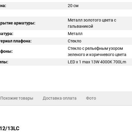
на:
20 см
Металл золотого цвета с
рытие арматуры:
гальваникой
атура:
Металл
ериал плафона:
Стекло
Стекло с рельефным узором
афоны:
зеленого и коричневого цвета
мпы:
LED x 1 max 13W 4000K 700Lm
Похожие товары
Доставка оплата
Фото
412/13LC