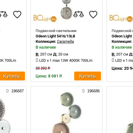
к
Подвесной светильник
Подвесной 
Odeon Light 5416/13LB
Odeon Light
Коллекция:
Caramella
Коллекция
В наличии
В наличии
В:
207 см
Д:
20 см
В:
207 см
Д
00K 700Lm
LED x 1 max 13W 4000K 700Lm
LED x 1 
Цена: 20 9
20 202 Р.
Купить
Купить
Цена: 8 081 Р.
196687
196686