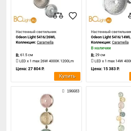
Настенный светильник
Настенный светильни
Odeon Light 5416/26WL
Odeon Light 5416/14WL
Коллекция:
Caramella
Коллекция:
Caramella
В наличии
В:
61.5 см
В:
29 см
LED x 1 max 26W 4000K 1200Lm
LED x 1 max 14W 40
Цена: 27 804 Р.
Цена: 15 383 Р.
Купить
196683