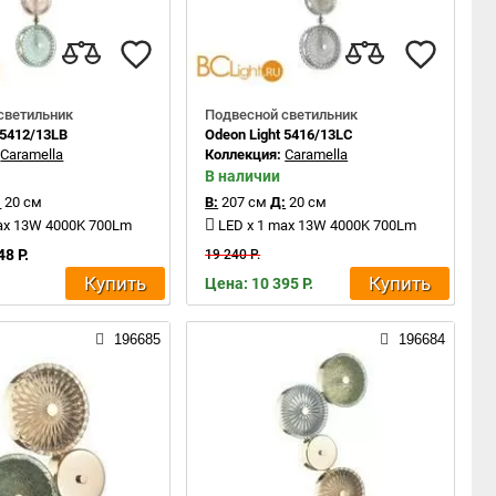
светильник
Подвесной светильник
 5412/13LB
Odeon Light 5416/13LC
:
Caramella
Коллекция:
Caramella
В наличии
:
20 см
В:
207 см
Д:
20 см
max 13W 4000K 700Lm
LED x 1 max 13W 4000K 700Lm
48 Р.
19 240 Р.
Купить
Купить
Цена: 10 395 Р.
196685
196684