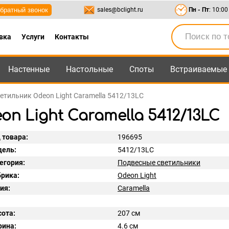
братный звонок
sales@bclight.ru
Пн - Пт
: 10:00
вка
Услуги
Контакты
Настенные
Настольные
Споты
Встраиваемые
-95
,
8-800-550-95-45
sales@bclight.ru
етильник Odeon Light Caramella 5412/13LC
n Light Caramella 5412/13LC
 товара:
196695
ель:
5412/13LC
егория:
Подвесные светильники
рика:
Odeon Light
ия:
Caramella
ота:
207 см
ина:
4.6 см