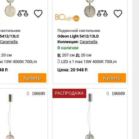
светильник
Подвесной светильник
 5412/13LC
Odeon Light 5412/13LD
:
Caramella
Коллекция:
Caramella
В наличии
:
20 см
В:
207 см
Д:
20 см
max 13W 4000K 700Lm
LED x 1 max 13W 4000K 700Lm
48 Р.
Цена: 20 948 Р.
Купить
Купить
РАСПРОДАЖА
196690
196689