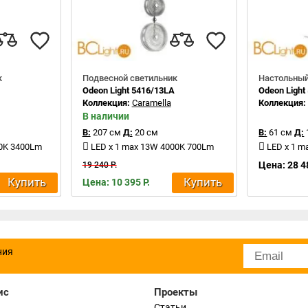
к
Подвесной светильник
Настольный
Odeon Light 5416/13LA
Odeon Light
Коллекция:
Caramella
Коллекция
В наличии
В:
207 см
Д:
20 см
В:
61 см
Д:
00K 3400Lm
LED x 1 max 13W 4000K 700Lm
LED x 1 
Цена: 28 4
19 240 Р.
Купить
Купить
Цена: 10 395 Р.
ния
ис
Проекты
Статьи