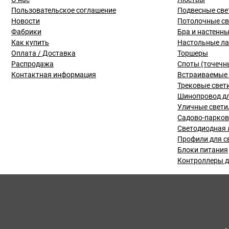
Пользовательское соглашение
Подвесные све
Новости
Потолочные с
Фабрики
Бра и настенн
Как купить
Настольные л
Оплата / Доставка
Торшеры
Распродажа
Споты (точечн
Контактная информация
Встраиваемые 
Трековые свет
Шинопровод дл
Уличные свети
Садово-парко
Светодиодная 
Профили для с
Блоки питания
Контроллеры д