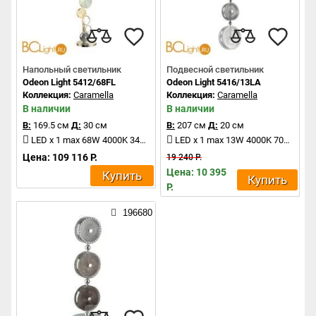
Напольный светильник
Подвесной светильник
Odeon Light 5412/68FL
Odeon Light 5416/13LA
Коллекция:
Caramella
Коллекция:
Caramella
В наличии
В наличии
В:
169.5 см
Д:
30 см
В:
207 см
Д:
20 см
LED x 1 max 68W 4000K 3400Lm
LED x 1 max 13W 4000K 700Lm
Цена: 109 116 Р.
19 240 Р.
Цена: 10 395
Купить
Купить
Р.
196680