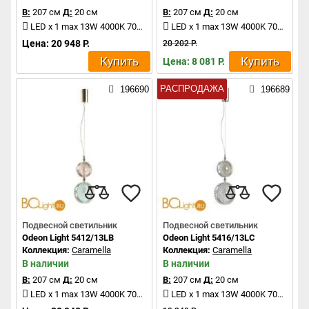
В:
207 см
Д:
20 см
В:
207 см
Д:
20 см
LED x 1 max 13W 4000K 700Lm
LED x 1 max 13W 4000K 700Lm
Цена: 20 948 Р.
20 202 Р.
Купить
Купить
Цена: 8 081 Р.
РАСПРОДАЖА
196690
196689
Подвесной светильник
Подвесной светильник
Odeon Light 5412/13LB
Odeon Light 5416/13LC
Коллекция:
Caramella
Коллекция:
Caramella
В наличии
В наличии
В:
207 см
Д:
20 см
В:
207 см
Д:
20 см
LED x 1 max 13W 4000K 700Lm
LED x 1 max 13W 4000K 700Lm