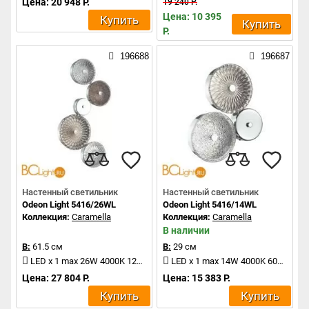
Цена: 20 948 Р.
19 240 Р.
Цена: 10 395
Купить
Купить
Р.
196688
196687
Настенный светильник
Настенный светильник
Odeon Light 5416/26WL
Odeon Light 5416/14WL
Коллекция:
Caramella
Коллекция:
Caramella
В наличии
В:
61.5 см
В:
29 см
LED x 1 max 26W 4000K 1200Lm
LED x 1 max 14W 4000K 600Lm
Цена: 27 804 Р.
Цена: 15 383 Р.
Купить
Купить