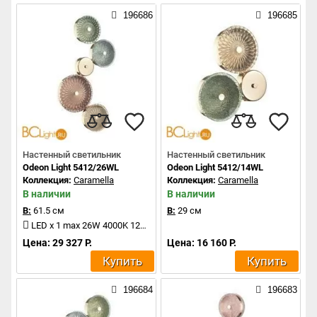
196686
196685
Настенный светильник
Настенный светильник
Odeon Light 5412/26WL
Odeon Light 5412/14WL
Коллекция:
Caramella
Коллекция:
Caramella
В наличии
В наличии
В:
61.5 см
В:
29 см
LED x 1 max 26W 4000K 1200Lm
Цена: 29 327 Р.
Цена: 16 160 Р.
Купить
Купить
196684
196683