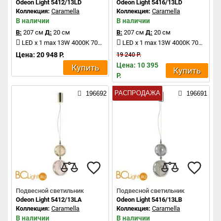
Odeon Light 5412/13LD
Odeon Light 5416/13LD
Коллекция:
Caramella
Коллекция:
Caramella
В наличии
В наличии
В:
207 см
Д:
20 см
В:
207 см
Д:
20 см
LED x 1 max 13W 4000K 700Lm
LED x 1 max 13W 4000K 700Lm
Цена: 20 948 Р.
19 240 Р.
Цена: 10 395
Купить
Купить
Р.
РАСПРОДАЖА
196692
196691
Подвесной светильник
Подвесной светильник
Odeon Light 5412/13LA
Odeon Light 5416/13LB
Коллекция:
Caramella
Коллекция:
Caramella
В наличии
В наличии