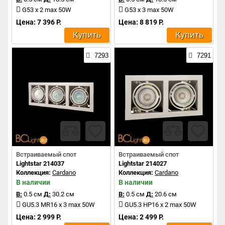
G53 x 2 max 50W
G53 x 3 max 50W
Цена: 7 396 Р.
Цена: 8 819 Р.
Купить
Купить
7293
7291
Встраиваемый спот
Встраиваемый спот
Lightstar 214037
Lightstar 214027
Коллекция:
Cardano
Коллекция:
Cardano
В наличии
В наличии
В:
0.5 см
Д:
30.2 см
В:
0.5 см
Д:
20.6 см
GU5.3 MR16 x 3 max 50W
GU5.3 HP16 x 2 max 50W
Цена: 2 999 Р.
Цена: 2 499 Р.