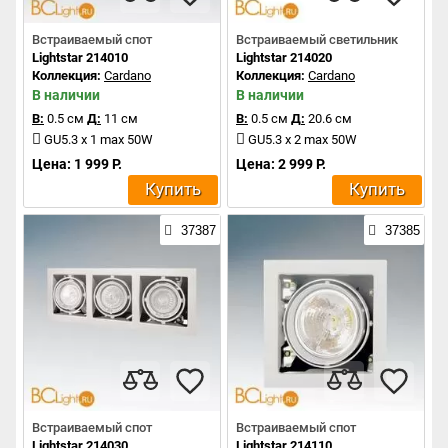
Встраиваемый спот
Встраиваемый светильник
Lightstar 214010
Lightstar 214020
Коллекция:
Cardano
Коллекция:
Cardano
В наличии
В наличии
В:
0.5 см
Д:
11 см
В:
0.5 см
Д:
20.6 см
GU5.3 x 1 max 50W
GU5.3 x 2 max 50W
Цена: 1 999 Р.
Цена: 2 999 Р.
Купить
Купить
37387
37385
Встраиваемый спот
Встраиваемый спот
Lightstar 214030
Lightstar 214110