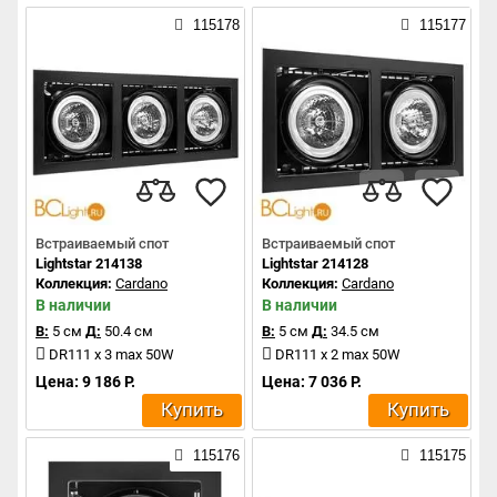
115178
115177
Встраиваемый спот
Встраиваемый спот
Lightstar 214138
Lightstar 214128
Коллекция:
Cardano
Коллекция:
Cardano
В наличии
В наличии
В:
5 см
Д:
50.4 см
В:
5 см
Д:
34.5 см
DR111 x 3 max 50W
DR111 x 2 max 50W
Цена: 9 186 Р.
Цена: 7 036 Р.
Купить
Купить
115176
115175