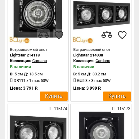
Встраиваемый спот
Встраиваемый спот
Lightstar 214118
Lightstar 214038
Коллекция:
Cardano
Коллекция:
Cardano
В наличии
В наличии
В:
5 см
Д:
18.5 см
В:
5 см
Д:
30.2 см
DR111 x 1 max 50W
GU5.3 x 3 max 50W
Цена: 3 791 Р.
Цена: 3 999 Р.
Купить
Купить
115174
115173