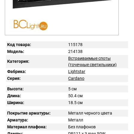
Код товара:
115178
Модель:
214138
Встраиваемые споты
Категория:
(точечные светильники)
Фабрика:
Lightstar
Серия:
Cardano
Высота:
5 см
Длина:
50.4 см
Ширина:
18.5 см
Покрытие арматуры:
Металл черного цвета
Арматура:
Металл
Материал плафона:
Без плафонов
Лампы:
DR111 x 3 max 50W