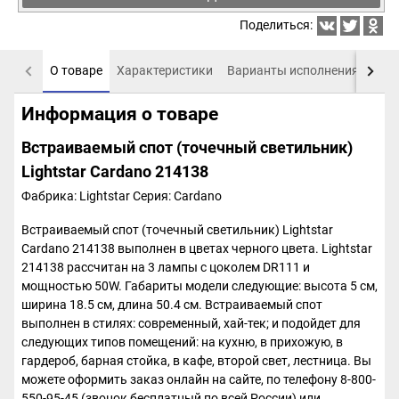
Поделиться:
О товаре
Характеристики
Варианты исполнения
Пох
Информация о товаре
Встраиваемый спот (точечный светильник)
Lightstar Cardano 214138
Фабрика: Lightstar
Серия: Cardano
Встраиваемый спот (точечный светильник) Lightstar
Cardano 214138 выполнен в цветах черного цвета. Lightstar
214138 рассчитан на 3 лампы с цоколем DR111 и
мощностью 50W. Габариты модели следующие: высота 5 см,
ширина 18.5 см, длина 50.4 см. Встраиваемый спот
выполнен в стилях: современный, хай-тек; и подойдет для
следующих типов помещений: на кухню, в прихожую, в
гардероб, барная стойка, в кафе, второй свет, лестница. Вы
можете оформить заказ онлайн на сайте, по телефону 8-800-
550-95-45 (звонок бесплатный по всей России) или