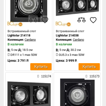
Встраиваемый спот
Встраиваемый спот
Lightstar 214118
Lightstar 214038
Коллекция:
Cardano
Коллекция:
Cardano
В наличии
В наличии
В:
5 см
Д:
18.5 см
В:
5 см
Д:
30.2 см
DR111 x 1 max 50W
GU5.3 x 3 max 50W
Цена: 3 791 Р.
Цена: 3 999 Р.
Купить
Купить
115174
115173