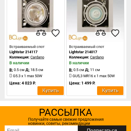
Встраиваемый спот
Встраиваемый спот
Lightstar 214117
Lightstar 214017
Коллекция:
Cardano
Коллекция:
Cardano
В наличии
В наличии
В:
0.5 см
Д:
18.5 см
В:
0.5 см
Д:
11 см
G5.3 x 1 max 50W
GU5,3 MR16 x 1 max 50W
Цена: 4 023 Р.
Цена: 1 499 Р.
Купить
Купить
РАССЫЛКА
Получайте самые свежие предложения
новинки, советы, рекомендации