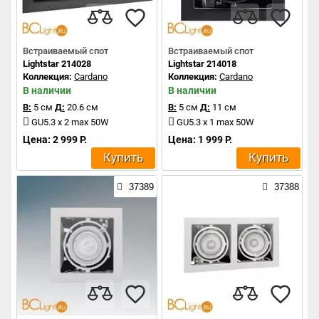
Встраиваемый спот
Встраиваемый спот
Lightstar 214028
Lightstar 214018
Коллекция:
Cardano
Коллекция:
Cardano
В наличии
В наличии
В:
5 см
Д:
20.6 см
В:
5 см
Д:
11 см
GU5.3 x 2 max 50W
GU5.3 x 1 max 50W
Цена: 2 999 Р.
Цена: 1 999 Р.
Купить
Купить
37389
37388