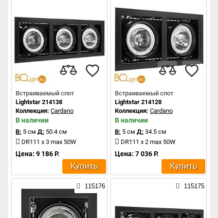
Встраиваемый спот
Встраиваемый спот
Lightstar 214138
Lightstar 214128
Коллекция:
Cardano
Коллекция:
Cardano
В наличии
В наличии
В:
5 см
Д:
50.4 см
В:
5 см
Д:
34.5 см
DR111 x 3 max 50W
DR111 x 2 max 50W
Цена: 9 186 Р.
Цена: 7 036 Р.
Купить
Купить
115176
115175