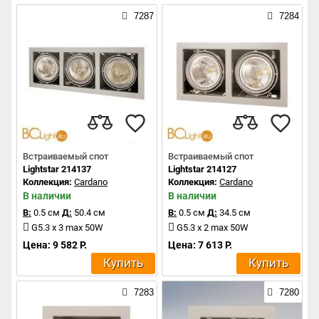
7287
7284
Встраиваемый спот
Встраиваемый спот
Lightstar 214137
Lightstar 214127
Коллекция:
Cardano
Коллекция:
Cardano
В наличии
В наличии
В:
0.5 см
Д:
50.4 см
В:
0.5 см
Д:
34.5 см
G5.3 x 3 max 50W
G5.3 x 2 max 50W
Цена: 9 582 Р.
Цена: 7 613 Р.
Купить
Купить
7283
7280