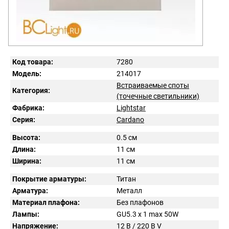
Код товара:
7280
Модель:
214017
Встраиваемые споты
Категория:
(точечные светильники)
Фабрика:
Lightstar
Серия:
Cardano
Высота:
0.5 см
Длина:
11 см
Ширина:
11 см
Покрытие арматуры:
Титан
Арматура:
Металл
Материал плафона:
Без плафонов
Лампы:
GU5.3 x 1 max 50W
Напряжение:
12 В / 220 В
V