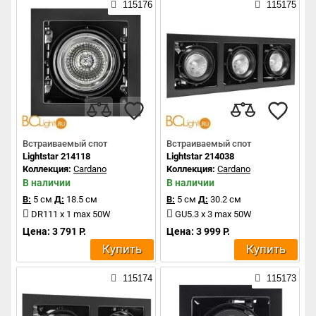
115176
115175
Встраиваемый спот
Встраиваемый спот
Lightstar 214118
Lightstar 214038
Коллекция:
Cardano
Коллекция:
Cardano
В наличии
В наличии
В:
5 см
Д:
18.5 см
В:
5 см
Д:
30.2 см
DR111 x 1 max 50W
GU5.3 x 3 max 50W
Цена: 3 791 Р.
Цена: 3 999 Р.
Купить
Купить
115174
115173