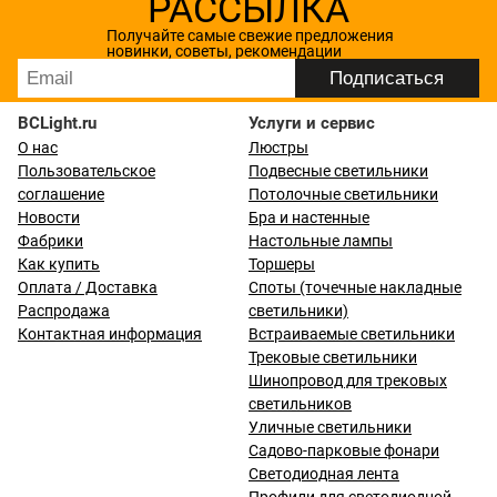
РАССЫЛКА
Получайте самые свежие предложения
новинки, советы, рекомендации
BCLight.ru
Услуги и сервис
О нас
Люстры
Пользовательское
Подвесные светильники
соглашение
Потолочные светильники
Новости
Бра и настенные
Фабрики
Настольные лампы
Как купить
Торшеры
Оплата / Доставка
Споты (точечные накладные
Распродажа
светильники)
Контактная информация
Встраиваемые светильники
Трековые светильники
Шинопровод для трековых
светильников
Уличные светильники
Садово-парковые фонари
Светодиодная лента