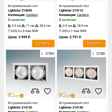
Встраиваемый спот
Встраиваемый спот
Lightstar 214030
Lightstar 214110
Коллекция:
Cardano
Коллекция:
Cardano
В наличии
В наличии
В:
0.5 см
Д:
11 см
Д:
30.2 см
В:
0.5 см
Д:
18.5 см
GU5.3 x 3 max 50W
G53 x 1 max 50W
Цена: 3 999 Р.
Цена: 3 791 Р.
Купить
Купить
37383
37380
Встраиваемый спот
Встраиваемый спот
Lightstar 214120
Lightstar 214130
Коллекция:
Cardano
Коллекция:
Cardano