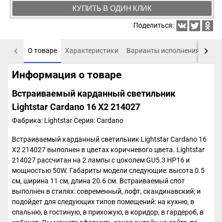
КУПИТЬ В ОДИН КЛИК
Поделиться:
О товаре
Характеристики
Варианты исполнения
Пох
Информация о товаре
Встраиваемый карданный светильник
Lightstar Cardano 16 X2 214027
Фабрика: Lightstar
Серия: Cardano
Встраиваемый карданный светильник Lightstar Cardano 16
X2 214027 выполнен в цветах коричневого цвета. Lightstar
214027 рассчитан на 2 лампы с цоколем GU5.3 HP16 и
мощностью 50W. Габариты модели следующие: высота 0.5
см, ширина 11 см, длина 20.6 см. Встраиваемый спот
выполнен в стилях: современный, лофт, скандинавский; и
подойдет для следующих типов помещений: на кухню, в
спальню, в гостиную, в прихожую, в коридор, в гардероб, в