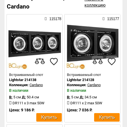
коллекцию
Cardano
115178
115177
Встраиваемый спот
Встраиваемый спот
Lightstar 214138
Lightstar 214128
Коллекция:
Cardano
Коллекция:
Cardano
В наличии
В наличии
В:
5 см
Д:
50.4 см
В:
5 см
Д:
34.5 см
DR111 x 3 max 50W
DR111 x 2 max 50W
Цена: 9 186 Р.
Цена: 7 036 Р.
Купить
Купить