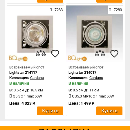
7283
7280
Встраиваемый спот
Встраиваемый спот
Lightstar 214117
Lightstar 214017
Коллекция:
Cardano
Коллекция:
Cardano
В наличии
В наличии
В:
0.5 см
Д:
18.5 см
В:
0.5 см
Д:
11 см
G5.3 x 1 max 50W
GU5,3 MR16 x 1 max 50W
Цена: 4 023 Р.
Цена: 1 499 Р.
Купить
Купить