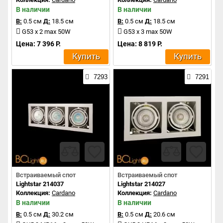
В наличии
В наличии
В:
0.5 см
Д:
18.5 см
В:
0.5 см
Д:
18.5 см
G53 x 2 max 50W
G53 x 3 max 50W
Цена: 7 396 Р.
Цена: 8 819 Р.
Купить
Купить
7293
7291
Встраиваемый спот
Встраиваемый спот
Lightstar 214037
Lightstar 214027
Коллекция:
Cardano
Коллекция:
Cardano
В наличии
В наличии
В:
0.5 см
Д:
30.2 см
В:
0.5 см
Д:
20.6 см