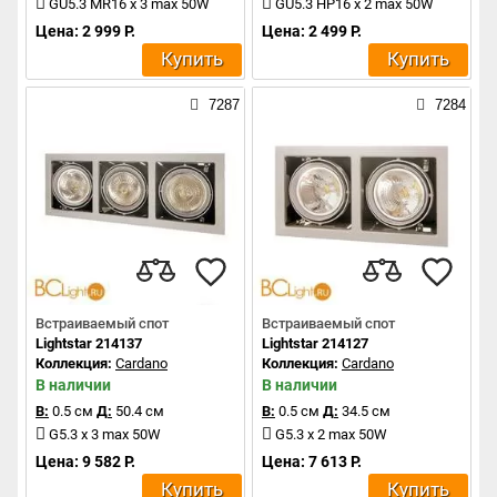
GU5.3 MR16 x 3 max 50W
GU5.3 HP16 x 2 max 50W
Цена: 2 999 Р.
Цена: 2 499 Р.
Купить
Купить
7287
7284
Встраиваемый спот
Встраиваемый спот
Lightstar 214137
Lightstar 214127
Коллекция:
Cardano
Коллекция:
Cardano
В наличии
В наличии
В:
0.5 см
Д:
50.4 см
В:
0.5 см
Д:
34.5 см
G5.3 x 3 max 50W
G5.3 x 2 max 50W
Цена: 9 582 Р.
Цена: 7 613 Р.
Купить
Купить