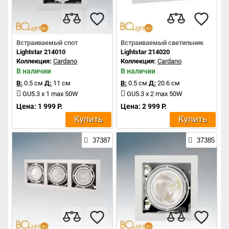
Встраиваемый спот
Встраиваемый светильник
Lightstar 214010
Lightstar 214020
Коллекция:
Cardano
Коллекция:
Cardano
В наличии
В наличии
В:
0.5 см
Д:
11 см
В:
0.5 см
Д:
20.6 см
GU5.3 x 1 max 50W
GU5.3 x 2 max 50W
Цена: 1 999 Р.
Цена: 2 999 Р.
Купить
Купить
37387
37385