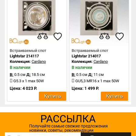
Встраиваемый спот
Встраиваемый спот
Lightstar 214117
Lightstar 214017
Коллекция:
Cardano
Коллекция:
Cardano
В наличии
В наличии
В:
0.5 см
Д:
18.5 см
В:
0.5 см
Д:
11 см
G5.3 x 1 max 50W
GU5,3 MR16 x 1 max 50W
Цена: 4 023 Р.
Цена: 1 499 Р.
Купить
Купить
РАССЫЛКА
Получайте самые свежие предложения
новинки, советы, рекомендации