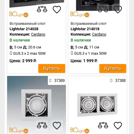
Встраиваемый спот
Встраиваемый спот
Lightstar 214028
Lightstar 214018
Коллекция:
Cardano
Коллекция:
Cardano
В наличии
В наличии
В:
5 см
Д:
20.6 см
В:
5 см
Д:
11 см
GU5.3 x 2 max 50W
GU5.3 x 1 max 50W
Цена: 2 999 Р.
Цена: 1 999 Р.
Купить
Купить
37389
37388