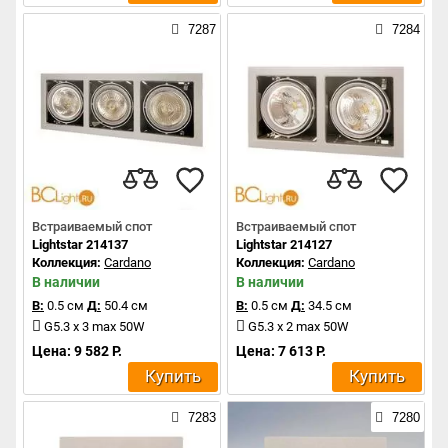
7287
7284
Встраиваемый спот
Встраиваемый спот
Lightstar 214137
Lightstar 214127
Коллекция:
Cardano
Коллекция:
Cardano
В наличии
В наличии
В:
0.5 см
Д:
50.4 см
В:
0.5 см
Д:
34.5 см
G5.3 x 3 max 50W
G5.3 x 2 max 50W
Цена: 9 582 Р.
Цена: 7 613 Р.
Купить
Купить
7283
7280