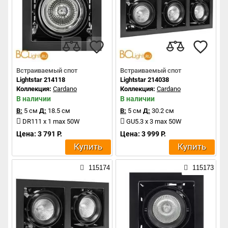
Встраиваемый спот
Встраиваемый спот
Lightstar 214118
Lightstar 214038
Коллекция:
Cardano
Коллекция:
Cardano
В наличии
В наличии
В:
5 см
Д:
18.5 см
В:
5 см
Д:
30.2 см
DR111 x 1 max 50W
GU5.3 x 3 max 50W
Цена: 3 791 Р.
Цена: 3 999 Р.
Купить
Купить
115174
115173