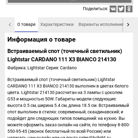
Поделиться:
О товаре
Характеристики
Варианты исполнения
Пох
Информация о товаре
Встраиваемый спот (точечный светильник)
Lightstar CARDANO 111 X3 BIANCO 214130
Фабрика: Lightstar
Серия: Cardano
Встраиваемый спот (точечный светильник) Lightstar
CARDANO 111 X3 BIANCO 214130 выполнен в цветах белого
цвета. Lightstar 214130 рассчитан на 3 лампы с цоколем
G53 и мощностью 50W. Габариты модели следующие:
высота 0.5 см, ширина 5.4 см, длина 18.5 см. Встраиваемый
спот выполнен в стилях: современный, скандинавский; и
подойдет для следующих типов помещений: на кухню. Вы
можете оформить заказ онлайн на сайте, по телефону 8-800-
550-95-45 (звонок бесплатный по всей России) или
написать нам онлайн или на почту sales@bclight.ru.