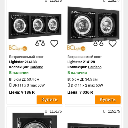
115178
115177
Встраиваемый спот
Встраиваемый спот
Lightstar 214138
Lightstar 214128
Коллекция:
Cardano
Коллекция:
Cardano
В наличии
В наличии
В:
5 см
Д:
50.4 см
В:
5 см
Д:
34.5 см
DR111 x 3 max 50W
DR111 x 2 max 50W
Цена: 9 186 Р.
Цена: 7 036 Р.
Купить
Купить
115176
115175