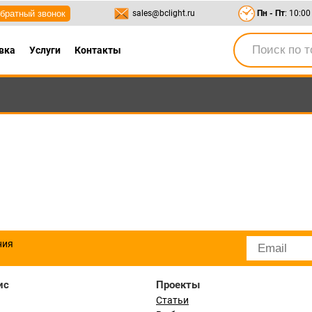
братный звонок
sales@bclight.ru
Пн - Пт
: 10:00
вка
Услуги
Контакты
-95
,
8-800-550-95-45
sales@bclight.ru
ния
ис
Проекты
Статьи