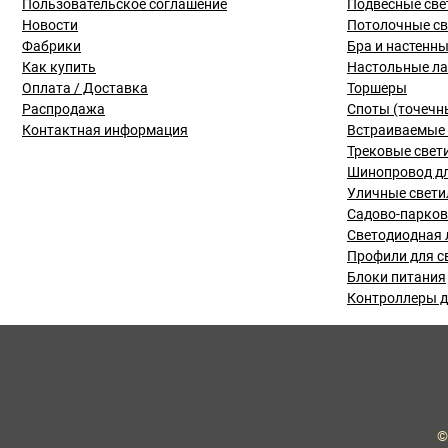
Пользовательское соглашение
Подвесные све
Новости
Потолочные с
Фабрики
Бра и настенн
Как купить
Настольные л
Оплата / Доставка
Торшеры
Распродажа
Споты (точечн
Контактная информация
Встраиваемые 
Трековые свет
Шинопровод дл
Уличные свети
Садово-парко
Светодиодная 
Профили для с
Блоки питания
Контроллеры д
©