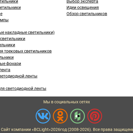
тильники
Выбор эксперта
ветильники
Идеи освещения
ые
Обзор светильников
ампы
ые накладные светильники)
светильники
ильники
я трековых светильников
льники
вые фонари
лента
ветодиодной ленты
ля светодиодной ленты
Мы в социальных сетях
 Сайт компании «BCLight»
2026
год (2008-2026). Все права защищен