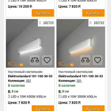
LED x 15W 3000K 900Lm
LED x 10W 4200K 650Lm
Цена: 10 200 Р.
Цена: 7 820 Р.
Купить
Купить
182723
182722
Настенный светильник
Настенный светильник
Elektrostandard 101-100-30-53 a041488
Elektrostandard 101-100-30-53 a04
Коллекция:
101
Коллекция:
101
В наличии
В наличии
В:
8 см
В:
8 см
LED x 10W 6500K 650Lm
LED x 10W 3000K 650Lm
Цена: 7 820 Р.
Цена: 7 820 Р.
Купить
Купить