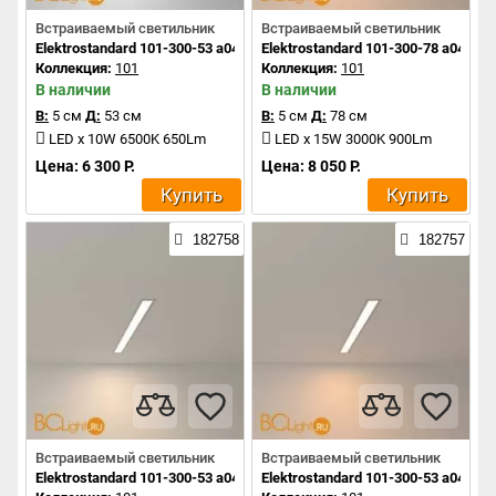
Встраиваемый светильник
Встраиваемый светильник
Elektrostandard 101-300-53 a041464
Elektrostandard 101-300-78 a041465
Коллекция:
101
Коллекция:
101
В наличии
В наличии
В:
5 см
Д:
53 см
В:
5 см
Д:
78 см
LED x 10W 6500K 650Lm
LED x 15W 3000K 900Lm
Цена: 6 300 Р.
Цена: 8 050 Р.
Купить
Купить
182758
182757
Встраиваемый светильник
Встраиваемый светильник
Elektrostandard 101-300-53 a041463
Elektrostandard 101-300-53 a041462