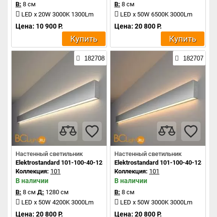
В:
8 см
В:
8 см
LED x 20W 3000K 1300Lm
LED x 50W 6500K 3000Lm
Цена: 10 900 Р.
Цена: 20 800 Р.
Купить
Купить
182708
182707
Настенный светильник
Настенный светильник
Elektrostandard 101-100-40-128 a041472
Elektrostandard 101-100-40-128 a0
Коллекция:
101
Коллекция:
101
В наличии
В наличии
В:
8 см
Д:
1280 см
В:
8 см
LED x 50W 4200K 3000Lm
LED x 50W 3000K 3000Lm
Цена: 20 800 Р.
Цена: 20 800 Р.