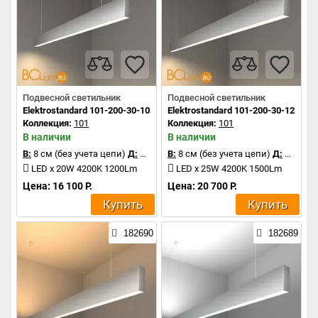
Подвесной светильник
Подвесной светильник
Elektrostandard 101-200-30-103 a041524
Elektrostandard 101-200-30-128 a0
Коллекция:
101
Коллекция:
101
В наличии
В наличии
В:
8 см (без учета цепи)
Д:
103 см
В:
8 см (без учета цепи)
Д:
128 см
LED x 20W 4200K 1200Lm
LED x 25W 4200K 1500Lm
Цена: 16 100 Р.
Цена: 20 700 Р.
Купить
Купить
182690
182689