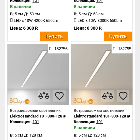
Коллекция:
101
Коллекция:
101
В наличии
В наличии
В:
5 см
Д:
53 см
В:
5 см
Д:
53 см
LED x 10W 4200K 650Lm
LED x 10W 3000K 650Lm
Цена: 6 300 Р.
Цена: 6 300 Р.
Купить
Купить
182756
182755
Встраиваемый светильник
Встраиваемый светильник
Elektrostandard 101-300-128 a041461
Elektrostandard 101-300-128 a0414
Коллекция:
101
Коллекция:
101
В наличии
В:
5 см
Д:
128 см
В:
5 см
Д:
128 см