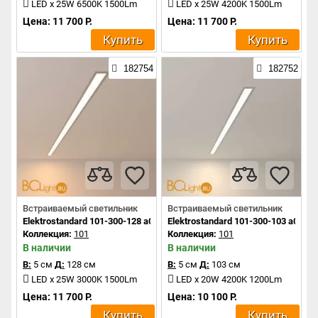
LED x 25W 6500K 1500Lm
LED x 25W 4200K 1500Lm
Цена: 11 700 Р.
Цена: 11 700 Р.
Купить
Купить
182754
182752
Встраиваемый светильник
Встраиваемый светильник
Elektrostandard 101-300-128 a041459
Elektrostandard 101-300-103 a0414
Коллекция:
101
Коллекция:
101
В наличии
В наличии
В:
5 см
Д:
128 см
В:
5 см
Д:
103 см
LED x 25W 3000K 1500Lm
LED x 20W 4200K 1200Lm
Цена: 11 700 Р.
Цена: 10 100 Р.
Купить
Купить