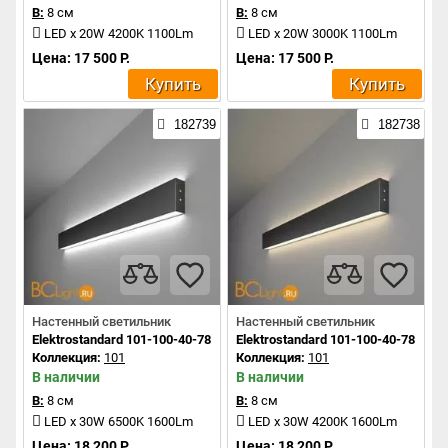
В:
8 см
В:
8 см
LED x 20W 4200K 1100Lm
LED x 20W 3000K 1100Lm
Цена: 17 500 Р.
Цена: 17 500 Р.
Купить
Купить
182739
182738
Настенный светильник
Настенный светильник
Elektrostandard 101-100-40-78 a042928
Elektrostandard 101-100-40-78 a04
Коллекция:
101
Коллекция:
101
В наличии
В наличии
В:
8 см
В:
8 см
LED x 30W 6500K 1600Lm
LED x 30W 4200K 1600Lm
Цена: 18 200 Р.
Цена: 18 200 Р.