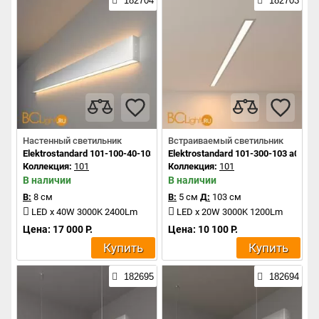
182704
182703
Настенный светильник
Встраиваемый светильник
Elektrostandard 101-100-40-103 a041468
Elektrostandard 101-300-103 a0414
Коллекция:
101
Коллекция:
101
В наличии
В наличии
В:
8 см
В:
5 см
Д:
103 см
LED x 40W 3000K 2400Lm
LED x 20W 3000K 1200Lm
Цена: 17 000 Р.
Цена: 10 100 Р.
Купить
Купить
182695
182694