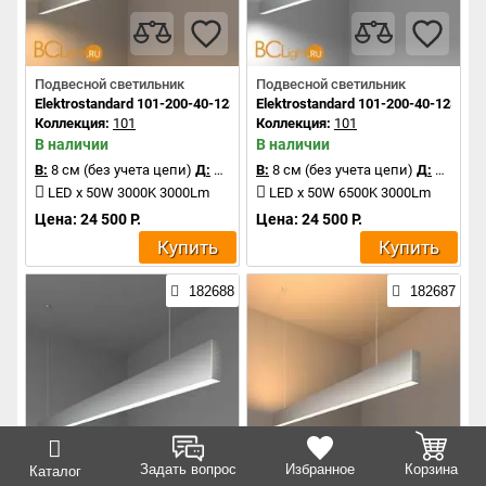
Подвесной светильник
Подвесной светильник
Elektrostandard 101-200-40-128 a041492
Elektrostandard 101-200-40-128 a0
Коллекция:
101
Коллекция:
101
В наличии
В наличии
В:
8 см (без учета цепи)
Д:
128 см
В:
8 см (без учета цепи)
Д:
128 см
LED x 50W 3000K 3000Lm
LED x 50W 6500K 3000Lm
Цена: 24 500 Р.
Цена: 24 500 Р.
Купить
Купить
182688
182687
Задать вопрос
Избранное
Корзина
Каталог