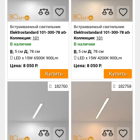
Встраиваемый светильник
Встраиваемый светильник
Elektrostandard 101-300-78 a041467
Elektrostandard 101-300-78 a041466
Коллекция:
101
Коллекция:
101
В наличии
В наличии
В:
5 см
Д:
78 см
В:
5 см
Д:
78 см
LED x 15W 6500K 900Lm
LED x 15W 4200K 900Lm
Цена: 8 050 Р.
Цена: 8 050 Р.
Купить
Купить
182760
182759