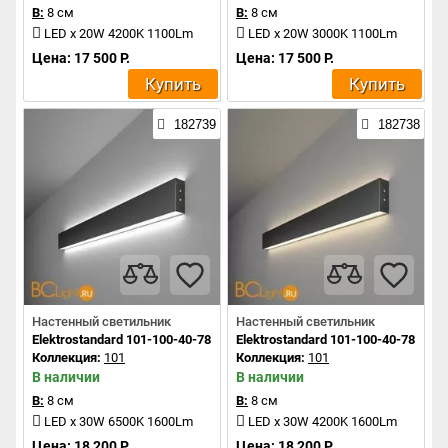
В:
8 см
В:
8 см
LED x 20W 4200K 1100Lm
LED x 20W 3000K 1100Lm
Цена: 17 500 Р.
Цена: 17 500 Р.
Купить
Купить
182739
182738
Настенный светильник
Настенный светильник
Elektrostandard 101-100-40-78 a042928
Elektrostandard 101-100-40-78 a04
Коллекция:
101
Коллекция:
101
В наличии
В наличии
В:
8 см
В:
8 см
LED x 30W 6500K 1600Lm
LED x 30W 4200K 1600Lm
Цена: 18 200 Р.
Цена: 18 200 Р.