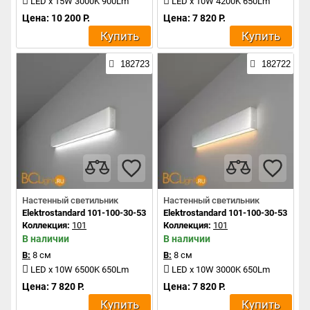
LED x 15W 3000K 900Lm
LED x 10W 4200K 650Lm
Цена: 10 200 Р.
Цена: 7 820 Р.
Купить
Купить
182723
182722
Настенный светильник
Настенный светильник
Elektrostandard 101-100-30-53 a041488
Elektrostandard 101-100-30-53 a04
Коллекция:
101
Коллекция:
101
В наличии
В наличии
В:
8 см
В:
8 см
LED x 10W 6500K 650Lm
LED x 10W 3000K 650Lm
Цена: 7 820 Р.
Цена: 7 820 Р.
Купить
Купить