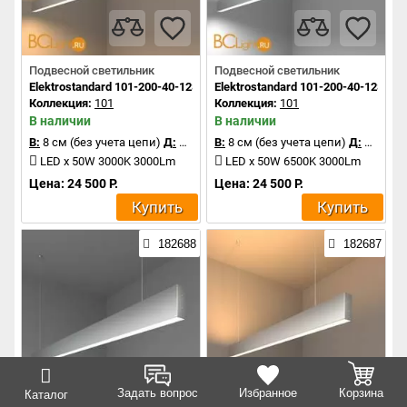
Подвесной светильник
Подвесной светильник
Elektrostandard 101-200-40-128 a041492
Elektrostandard 101-200-40-128 a0
Коллекция:
101
Коллекция:
101
В наличии
В наличии
В:
8 см (без учета цепи)
Д:
128 см
В:
8 см (без учета цепи)
Д:
128 см
LED x 50W 3000K 3000Lm
LED x 50W 6500K 3000Lm
Цена: 24 500 Р.
Цена: 24 500 Р.
Купить
Купить
182688
182687
Задать вопрос
Избранное
Корзина
Каталог