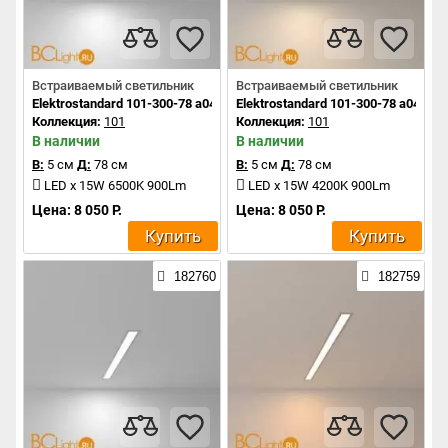
Встраиваемый светильник
Встраиваемый светильник
Elektrostandard 101-300-78 a041467
Elektrostandard 101-300-78 a041466
Коллекция:
101
Коллекция:
101
В наличии
В наличии
В:
5 см
Д:
78 см
В:
5 см
Д:
78 см
LED x 15W 6500K 900Lm
LED x 15W 4200K 900Lm
Цена: 8 050 Р.
Цена: 8 050 Р.
Купить
Купить
182760
182759