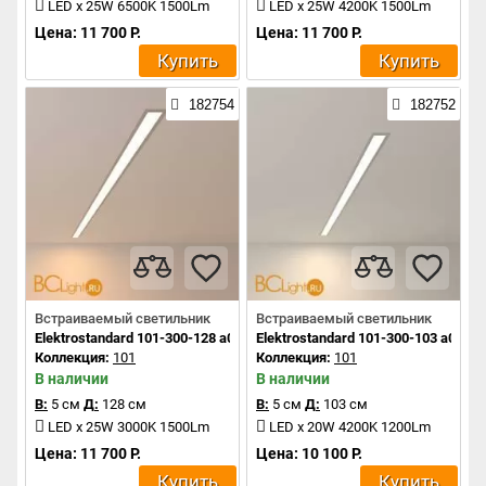
LED x 25W 6500K 1500Lm
LED x 25W 4200K 1500Lm
Цена: 11 700 Р.
Цена: 11 700 Р.
Купить
Купить
182754
182752
Встраиваемый светильник
Встраиваемый светильник
Elektrostandard 101-300-128 a041459
Elektrostandard 101-300-103 a0414
Коллекция:
101
Коллекция:
101
В наличии
В наличии
В:
5 см
Д:
128 см
В:
5 см
Д:
103 см
LED x 25W 3000K 1500Lm
LED x 20W 4200K 1200Lm
Цена: 11 700 Р.
Цена: 10 100 Р.
Купить
Купить