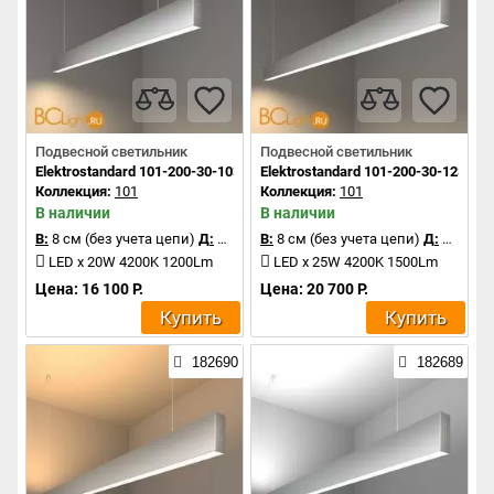
Подвесной светильник
Подвесной светильник
Elektrostandard 101-200-30-103 a041524
Elektrostandard 101-200-30-128 a0
Коллекция:
101
Коллекция:
101
В наличии
В наличии
В:
8 см (без учета цепи)
Д:
103 см
В:
8 см (без учета цепи)
Д:
128 см
LED x 20W 4200K 1200Lm
LED x 25W 4200K 1500Lm
Цена: 16 100 Р.
Цена: 20 700 Р.
Купить
Купить
182690
182689