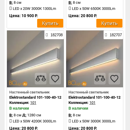
В:
8 см
В:
8 см
LED x 20W 3000K 1300Lm
LED x 50W 6500K 3000Lm
Цена: 10 900 Р.
Цена: 20 800 Р.
Купить
Купить
182708
182707
Настенный светильник
Настенный светильник
Elektrostandard 101-100-40-128 a041472
Elektrostandard 101-100-40-128 a0
Коллекция:
101
Коллекция:
101
В наличии
В наличии
В:
8 см
Д:
1280 см
В:
8 см
LED x 50W 4200K 3000Lm
LED x 50W 3000K 3000Lm
Цена: 20 800 Р.
Цена: 20 800 Р.