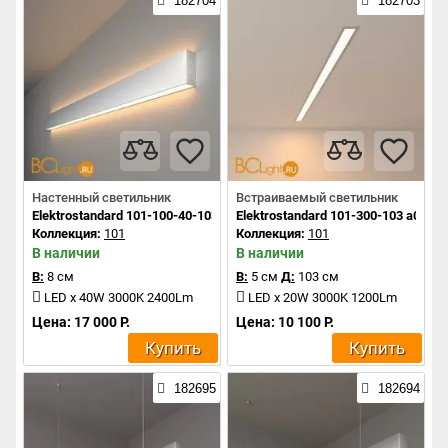
182704
182703
Настенный светильник
Встраиваемый светильник
Elektrostandard 101-100-40-103 a041468
Elektrostandard 101-300-103 a0414
Коллекция:
101
Коллекция:
101
В наличии
В наличии
В:
8 см
В:
5 см
Д:
103 см
LED x 40W 3000K 2400Lm
LED x 20W 3000K 1200Lm
Цена: 17 000 Р.
Цена: 10 100 Р.
Купить
Купить
182695
182694