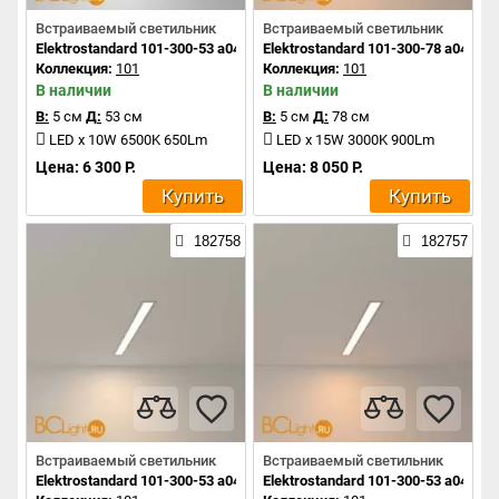
Встраиваемый светильник
Встраиваемый светильник
Elektrostandard 101-300-53 a041464
Elektrostandard 101-300-78 a041465
Коллекция:
101
Коллекция:
101
В наличии
В наличии
В:
5 см
Д:
53 см
В:
5 см
Д:
78 см
LED x 10W 6500K 650Lm
LED x 15W 3000K 900Lm
Цена: 6 300 Р.
Цена: 8 050 Р.
Купить
Купить
182758
182757
Встраиваемый светильник
Встраиваемый светильник
Elektrostandard 101-300-53 a041463
Elektrostandard 101-300-53 a041462