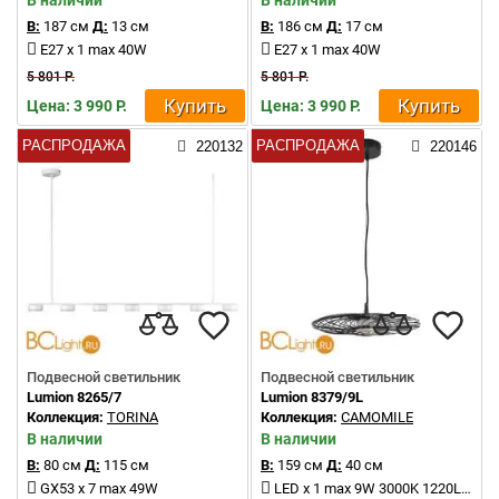
В наличии
В наличии
В:
187 см
Д:
13 см
В:
186 см
Д:
17 см
E27 x 1 max 40W
E27 x 1 max 40W
5 801 Р.
5 801 Р.
Купить
Купить
Цена: 3 990 Р.
Цена: 3 990 Р.
РАСПРОДАЖА
РАСПРОДАЖА
220132
220146
Подвесной светильник
Подвесной светильник
Lumion 8265/7
Lumion 8379/9L
Коллекция:
TORINA
Коллекция:
CAMOMILE
В наличии
В наличии
В:
80 см
Д:
115 см
В:
159 см
Д:
40 см
GX53 x 7 max 49W
LED x 1 max 9W 3000K 1220Lm