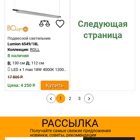
Следующая
страница
Подвесной светильник
Lumion 6549/18L
Коллекция:
ROLL
В наличии
В:
130 см
Д:
112 см
LED x 1 max 18W 4000K 1200Lm
17 800 Р.
Купить
Цена: 4 250 Р.
1
2
3
РАССЫЛКА
Получайте самые свежие предложения
новинки, советы, рекомендации