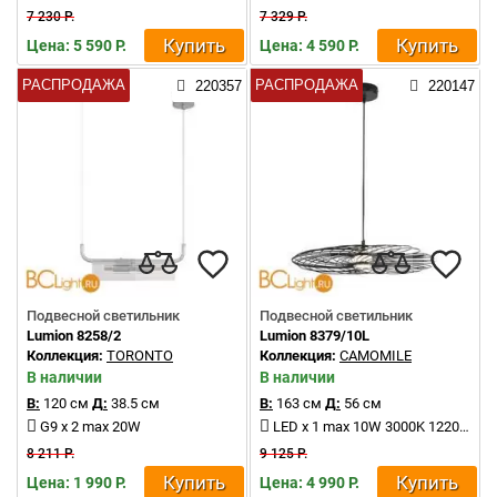
7 230 Р.
7 329 Р.
Купить
Купить
Цена: 5 590 Р.
Цена: 4 590 Р.
РАСПРОДАЖА
РАСПРОДАЖА
220357
220147
Подвесной светильник
Подвесной светильник
Lumion 8258/2
Lumion 8379/10L
Коллекция:
TORONTO
Коллекция:
CAMOMILE
В наличии
В наличии
В:
120 см
Д:
38.5 см
В:
163 см
Д:
56 см
G9 x 2 max 20W
LED x 1 max 10W 3000K 1220Lm
8 211 Р.
9 125 Р.
Купить
Купить
Цена: 1 990 Р.
Цена: 4 990 Р.