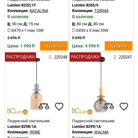
Lumion 8232/1Y
Lumion 8265/5
Коллекция:
NATALINA
Коллекция:
TORINA
В наличии
В наличии
В:
90 см
Д:
15 см
В:
80 см
Д:
80 см
GX70 x 1 max 10W
GX53 x 5 max 35W
3 696 Р.
5 690 Р.
Купить
Купить
Цена: 1 990 Р.
Цена: 4 590 Р.
РАСПРОДАЖА
РАСПРОДАЖА
220248
220247
Подвесной светильник
Подвесной светильник
Lumion 8298/1A
Lumion 8299/1A
Коллекция:
IRIME
Коллекция:
WALMA