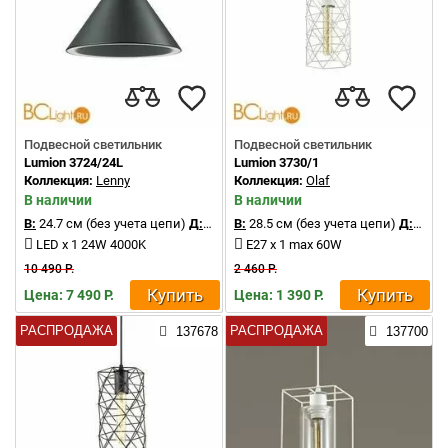
Подвесной светильник
Подвесной светильник
Lumion 3724/24L
Lumion 3730/1
Коллекция:
Lenny
Коллекция:
Olaf
В наличии
В наличии
В:
24.7 см (без учета цепи)
Д:
32 см
В:
28.5 см (без учета цепи)
Д:
15.5 
LED x 1 24W 4000K
E27 x 1 max 60W
10 490 Р.
2 460 Р.
Купить
Купить
Цена: 7 490 Р.
Цена: 1 390 Р.
РАСПРОДАЖА
РАСПРОДАЖА
137678
137700