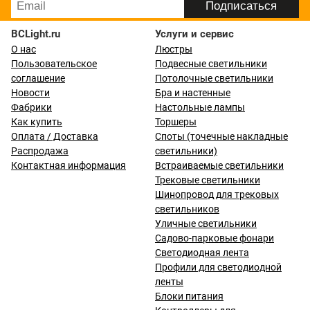
BCLight.ru
Услуги и сервис
О нас
Люстры
Пользовательское
Подвесные светильники
соглашение
Потолочные светильники
Новости
Бра и настенные
Фабрики
Настольные лампы
Как купить
Торшеры
Оплата / Доставка
Споты (точечные накладные
Распродажа
светильники)
Контактная информация
Встраиваемые светильники
Трековые светильники
Шинопровод для трековых
светильников
Уличные светильники
Садово-парковые фонари
Светодиодная лента
Профили для светодиодной
ленты
Блоки питания