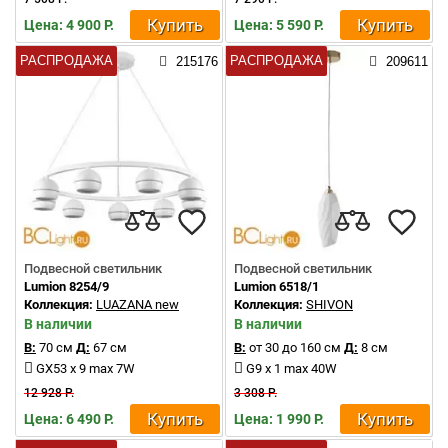
Купить
Купить
Цена: 4 900 Р.
Цена: 5 590 Р.
РАСПРОДАЖА
РАСПРОДАЖА
215176
209611
Подвесной светильник
Подвесной светильник
Lumion 8254/9
Lumion 6518/1
Коллекция:
LUAZANA new
Коллекция:
SHIVON
В наличии
В наличии
В:
70 см
Д:
67 см
В:
от 30 до 160 см
Д:
8 см
GX53 x 9 max 7W
G9 x 1 max 40W
12 928 Р.
3 308 Р.
Купить
Купить
Цена: 6 490 Р.
Цена: 1 990 Р.