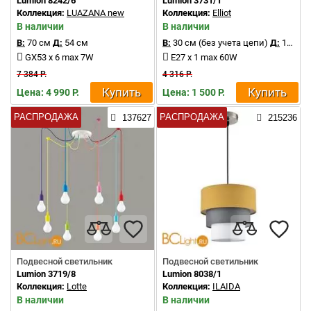
Lumion 8242/6
Lumion 3731/1
Коллекция:
LUAZANA new
Коллекция:
Elliot
В наличии
В наличии
В:
70 см
Д:
54 см
В:
30 см (без учета цепи)
Д:
15.5 см
GX53 x 6 max 7W
E27 x 1 max 60W
7 384 Р.
4 316 Р.
Купить
Купить
Цена: 4 990 Р.
Цена: 1 500 Р.
РАСПРОДАЖА
РАСПРОДАЖА
137627
215236
Подвесной светильник
Подвесной светильник
Lumion 3719/8
Lumion 8038/1
Коллекция:
Lotte
Коллекция:
ILAIDA
В наличии
В наличии