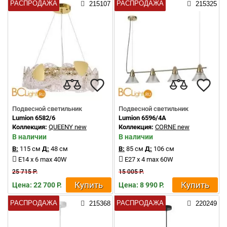
РАСПРОДАЖА
РАСПРОДАЖА
215107
215325
Подвесной светильник
Подвесной светильник
Lumion 6582/6
Lumion 6596/4A
Коллекция:
QUEENY new
Коллекция:
CORNE new
В наличии
В наличии
В:
115 см
Д:
48 см
В:
85 см
Д:
106 см
E14 x 6 max 40W
E27 x 4 max 60W
25 715 Р.
15 005 Р.
Купить
Купить
Цена: 22 700 Р.
Цена: 8 990 Р.
РАСПРОДАЖА
РАСПРОДАЖА
215368
220249