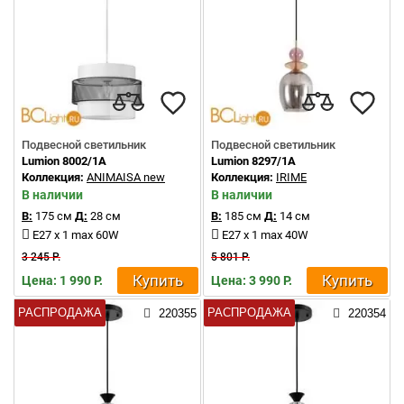
Подвесной светильник
Подвесной светильник
Lumion 8002/1A
Lumion 8297/1A
Коллекция:
ANIMAISA new
Коллекция:
IRIME
В наличии
В наличии
В:
175 см
Д:
28 см
В:
185 см
Д:
14 см
E27 x 1 max 60W
E27 x 1 max 40W
3 245 Р.
5 801 Р.
Купить
Купить
Цена: 1 990 Р.
Цена: 3 990 Р.
РАСПРОДАЖА
РАСПРОДАЖА
220355
220354