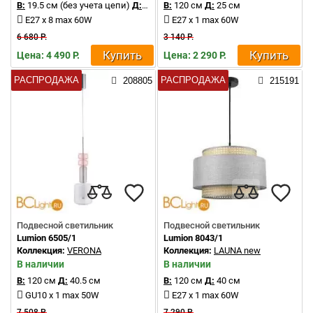
В:
19.5 см (без учета цепи)
Д:
20 см
В:
120 см
Д:
25 см
E27 x 8 max 60W
E27 x 1 max 60W
6 680 Р.
3 140 Р.
Купить
Купить
Цена: 4 490 Р.
Цена: 2 290 Р.
РАСПРОДАЖА
РАСПРОДАЖА
208805
215191
Подвесной светильник
Подвесной светильник
Lumion 6505/1
Lumion 8043/1
Коллекция:
VERONA
Коллекция:
LAUNA new
В наличии
В наличии
В:
120 см
Д:
40.5 см
В:
120 см
Д:
40 см
GU10 x 1 max 50W
E27 x 1 max 60W
7 508 Р.
7 290 Р.