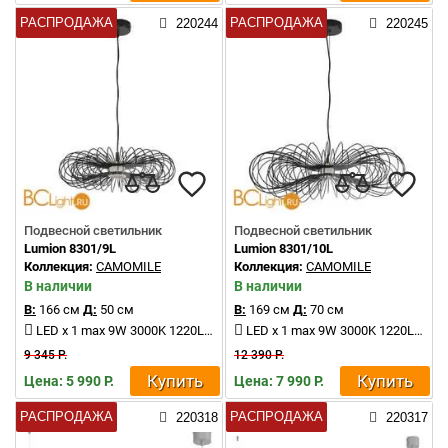
РАСПРОДАЖА
РАСПРОДАЖА
220244
220245
Подвесной светильник
Подвесной светильник
Lumion 8301/9L
Lumion 8301/10L
Коллекция:
CAMOMILE
Коллекция:
CAMOMILE
В наличии
В наличии
В:
166 см
Д:
50 см
В:
169 см
Д:
70 см
LED x 1 max 9W 3000K 1220Lm
LED x 1 max 9W 3000K 1220Lm
9 345 Р.
12 390 Р.
Купить
Купить
Цена: 5 990 Р.
Цена: 7 990 Р.
РАСПРОДАЖА
РАСПРОДАЖА
220318
220317