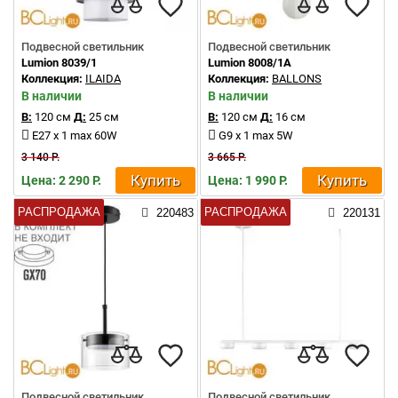
Подвесной светильник
Подвесной светильник
Lumion 8039/1
Lumion 8008/1A
Коллекция:
ILAIDA
Коллекция:
BALLONS
В наличии
В наличии
В:
120 см
Д:
25 см
В:
120 см
Д:
16 см
E27 x 1 max 60W
G9 x 1 max 5W
3 140 Р.
3 665 Р.
Купить
Купить
Цена: 2 290 Р.
Цена: 1 990 Р.
РАСПРОДАЖА
РАСПРОДАЖА
220483
220131
Подвесной светильник
Подвесной светильник