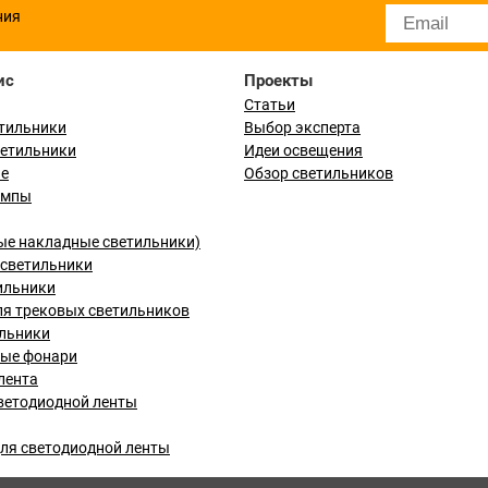
ния
ис
Проекты
Статьи
тильники
Выбор эксперта
ветильники
Идеи освещения
ые
Обзор светильников
ампы
ые накладные светильники)
светильники
ильники
я трековых светильников
льники
вые фонари
лента
ветодиодной ленты
ля светодиодной ленты