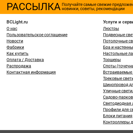
РАССЫЛКА
Получайте самые свежие предложе
новинки, советы, рекомендации
BCLight.ru
Услуги и серв
О нас
Люстры
Пользовательское соглашение
Подвесные све
Новости
Потолочные с
Фабрики
Бра и настенн
Как купить
Настольные л
Оплата / Доставка
Торшеры
Распродажа
Споты (точечн
Контактная информация
Встраиваемые 
Трековые свет
Шинопровод дл
Уличные свети
Садово-парко
Светодиодная 
Профили для с
Блоки питания
Контроллеры д