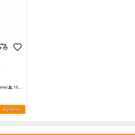
к
епи)
Д:
15.5 см
Купить