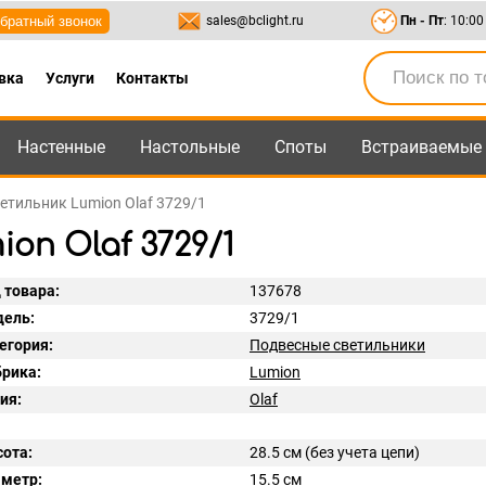
братный звонок
sales@bclight.ru
Пн - Пт
: 10:00
вка
Услуги
Контакты
Настенные
Настольные
Споты
Встраиваемые
-95
,
8-800-550-95-45
sales@bclight.ru
етильник Lumion Olaf 3729/1
on Olaf 3729/1
 товара:
137678
ель:
3729/1
егория:
Подвесные светильники
рика:
Lumion
ия:
Olaf
ота:
28.5 см (без учета цепи)
метр:
15.5 см