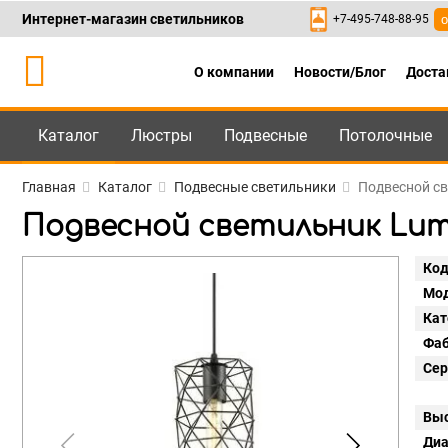
Интернет-магазин светильников
+7-495-748-88-95
о
О компании
Новости/Блог
Доста
Каталог
Люстры
Подвесные
Потолочные
Каталог
+7-495-748-88
Главная
Каталог
Подвесные светильники
Подвесной св
Подвесной светильник Lumi
Код
Мод
Кат
Фаб
Сер
Выс
Диа