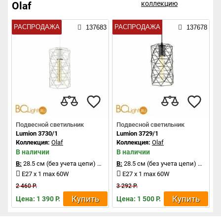
коллекцию
Olaf
РАСПРОДАЖА
РАСПРОДАЖА
137683
137678
Подвесной светильник
Подвесной светильник
Lumion 3730/1
Lumion 3729/1
Коллекция:
Olaf
Коллекция:
Olaf
В наличии
В наличии
В:
28.5 см (без учета цепи)
Д:
15.5 см
В:
28.5 см (без учета цепи)
Д:
15.5
E27 x 1 max 60W
E27 x 1 max 60W
2 460 Р.
3 292 Р.
Купить
Купить
Цена: 1 390 Р.
Цена: 1 500 Р.