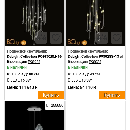
Подвесной светильник
Подвесной светильник
DeLight Collection PO98028M-16 chrome
DeLight Collection P98028S-13 chro
Коллекция:
P98028
Коллекция:
P98028
В наличии
В наличии
В:
150 см
Д:
80 см
В:
150 см
Д:
43 см
LED x 16 3W
LED x 13 3W
Цена: 111 640 Р.
Цена: 84 110 Р.
Купить
Купить
155850