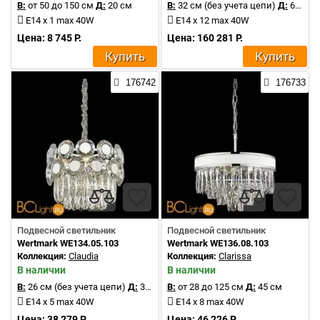
В:
от 50 до 150 см
Д:
20 см
В:
32 см (без учета цепи)
Д:
65 см
E14 x 1 max 40W
E14 x 12 max 40W
Цена: 8 745 Р.
Цена: 160 281 Р.
Купить
Купить
176742
176733
Подвесной светильник
Подвесной светильник
Wertmark WE134.05.103
Wertmark WE136.08.103
Коллекция:
Claudia
Коллекция:
Clarissa
В наличии
В наличии
В:
26 см (без учета цепи)
Д:
35 см
В:
от 28 до 125 см
Д:
45 см
E14 x 5 max 40W
E14 x 8 max 40W
Цена: 38 279 Р.
Цена: 46 226 Р.