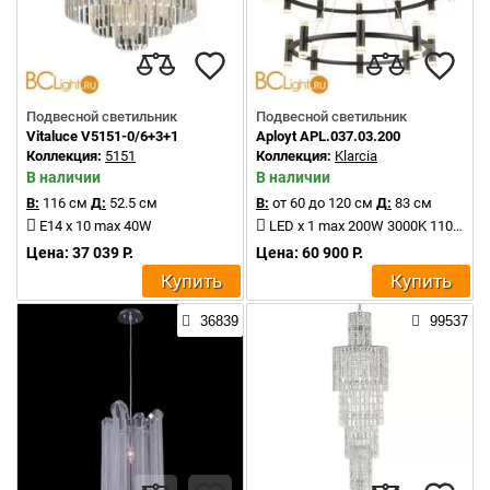
Подвесной светильник
Подвесной светильник
Vitaluce V5151-0/6+3+1
Aployt APL.037.03.200
Коллекция:
5151
Коллекция:
Klarcia
В наличии
В наличии
В:
116 см
Д:
52.5 см
В:
от 60 до 120 см
Д:
83 см
E14 x 10 max 40W
LED x 1 max 200W 3000K 11000Lm
Цена: 37 039 Р.
Цена: 60 900 Р.
Купить
Купить
36839
99537