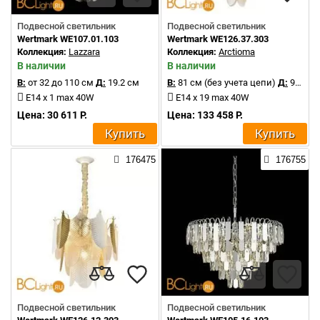
Подвесной светильник
Подвесной светильник
Wertmark WE107.01.103
Wertmark WE126.37.303
Коллекция:
Lazzara
Коллекция:
Arctioma
В наличии
В наличии
В:
от 32 до 110 см
Д:
19.2 см
В:
81 см (без учета цепи)
Д:
90 см
E14 x 1 max 40W
E14 x 19 max 40W
Цена: 30 611 Р.
Цена: 133 458 Р.
Купить
Купить
176475
176755
Подвесной светильник
Подвесной светильник