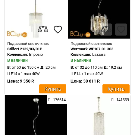
Подвесной светильник
Подвесной светильник
Stilfort 2132/03/01P
Wertmark WE107.01.303
Коллекция:
Imposio
Коллекция:
Lazzara
В наличии
В наличии
В:
от 50 до 150 см
Д:
20 см
В:
от 32 до 110 см
Д:
19.2 см
E14 x 1 max 40W
E14 x 1 max 40W
Цена: 9 350 Р.
Цена: 30 611 Р.
Купить
Купить
176514
141669