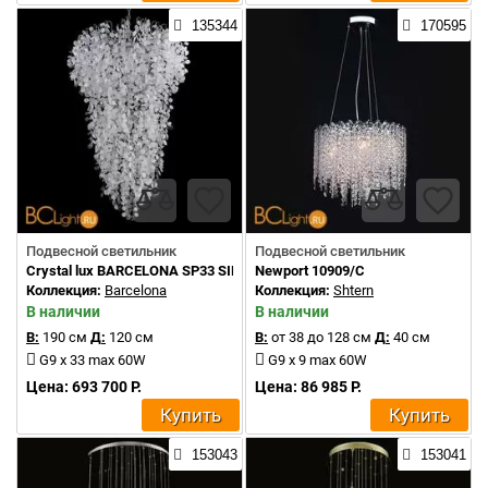
135344
170595
Подвесной светильник
Подвесной светильник
Crystal lux BARCELONA SP33 SILVER
Newport 10909/C
Коллекция:
Barcelona
Коллекция:
Shtern
В наличии
В наличии
В:
190 см
Д:
120 см
В:
от 38 до 128 см
Д:
40 см
G9 x 33 max 60W
G9 x 9 max 60W
Цена: 693 700 Р.
Цена: 86 985 Р.
Купить
Купить
153043
153041