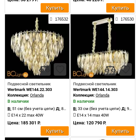
Купить
Купить
176532
176530
Подвесной светильник
Подвесной светильник
Wertmark WE144.22.303
Wertmark WE144.14.303
Коллекция:
Orlanda
Коллекция:
Orlanda
В наличии
В наличии
В:
51 см (без учета цепи)
Д:
80 см
В:
33 см (без учета цепи)
Д:
90 см
E14 x 22 max 40W
E14 x 14 max 40W
Цена: 185 301 Р.
Цена: 120 790 Р.
Купить
Купить