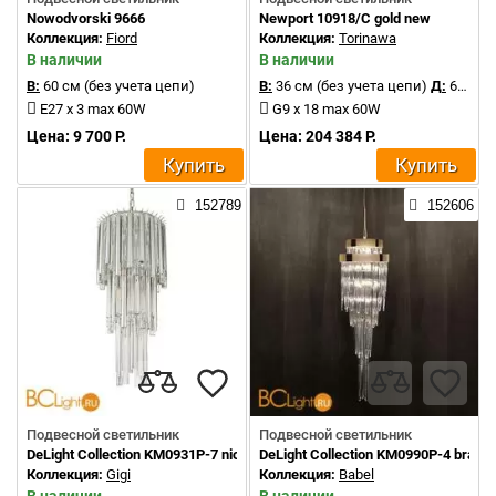
Nowodvorski 9666
Newport 10918/C gold new
Коллекция:
Fiord
Коллекция:
Torinawa
В наличии
В наличии
В:
60 см (без учета цепи)
В:
36 см (без учета цепи)
Д:
61 см
E27 x 3 max 60W
G9 x 18 max 60W
Цена: 9 700 Р.
Цена: 204 384 Р.
Купить
Купить
152789
152606
Подвесной светильник
Подвесной светильник
DeLight Collection KM0931P-7 nickel
DeLight Collection KM0990P-4 brass
Коллекция:
Gigi
Коллекция:
Babel