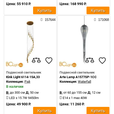
Цена: 55 910 Р.
Цена: 168 990 Р.
Купить
Купить
157644
171068
Подвесной светильник
Подвесной светильник
Kink Light 6114-15A,33
Arte Lamp A1577SP-1CC
Коллекция:
Рэй
Коллекция:
Waterfall
В наличии
В:
до 300 см
Д:
50 см
В:
от 60 до 155 см
Д:
12 см
LED x 15 7W 9450lm
E14 x 1 max 40W
Цена: 49 900 Р.
Цена: 11 260 Р.
Купить
Купить