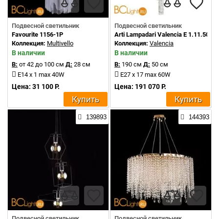
Подвесной светильник
Подвесной светильник
Favourite 1156-1P
Arti Lampadari Valencia E 1.11.50.50
Коллекция:
Multivello
Коллекция:
Valencia
В наличии
В наличии
В:
от 42 до 100 см
Д:
28 см
В:
190 см
Д:
50 см
E14 x 1 max 40W
E27 x 17 max 60W
Цена: 31 100 Р.
Цена: 191 070 Р.
Купить
Купить
139893
144393
Подвесной светильник
Подвесной светильник