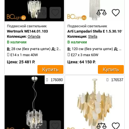
Подвесной светильник
Подвесной светильник
Wertmark WE144.01.103
Arti Lampadari Stella E 1.5.30.101 G
Коллекция:
Orlanda
Коллекция:
Stella
В наличии
В наличии
В:
28 см (без учета цепи)
Д:
20 см
В:
120 см (без учета цепи)
Д:
30 см
E14 x 1 max 40W
E27 x 3 max 60W
Цена: 25 481 Р.
Цена: 64 150 Р.
Купить
Купить
176080
176537