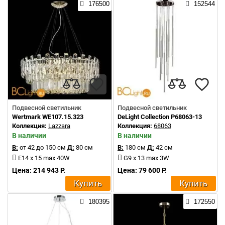
176500
152544
Подвесной светильник
Подвесной светильник
Wertmark WE107.15.323
DeLight Collection P68063-13
Коллекция:
Lazzara
Коллекция:
68063
В наличии
В наличии
В:
от 42 до 150 см
Д:
80 см
В:
180 см
Д:
42 см
E14 x 15 max 40W
G9 x 13 max 3W
Цена: 214 943 Р.
Цена: 79 600 Р.
Купить
Купить
180395
172550