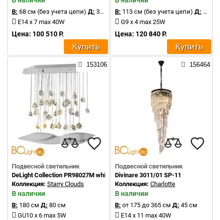
В наличии
В наличии
В:
68 см (без учета цепи)
Д:
35 см
В:
113 см (без учета цепи)
Д:
40 см
E14 x 7 max 40W
G9 x 4 max 25W
Цена: 100 510 Р.
Цена: 120 840 Р.
Купить
Купить
153106
156464
Подвесной светильник
Подвесной светильник
DeLight Collection PR98027M white
Divinare 3011/01 SP-11
Коллекция:
Starry Clouds
Коллекция:
Charlotte
В наличии
В наличии
В:
180 см
Д:
80 см
В:
от 175 до 365 см
Д:
45 см
GU10 x 6 max 5W
E14 x 11 max 40W