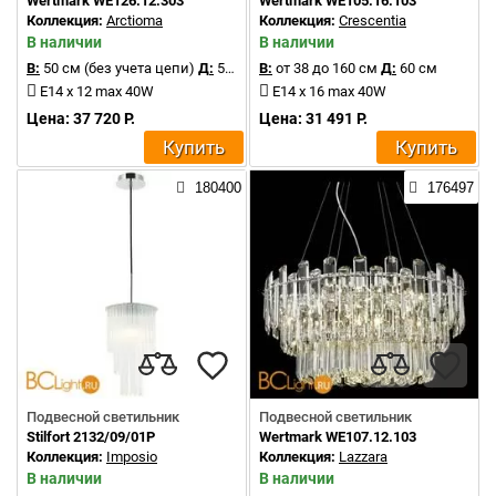
Wertmark WE126.12.303
Wertmark WE105.16.103
Коллекция:
Arctioma
Коллекция:
Crescentia
В наличии
В наличии
В:
50 см (без учета цепи)
Д:
50 см
В:
от 38 до 160 см
Д:
60 см
E14 x 12 max 40W
E14 x 16 max 40W
Цена: 37 720 Р.
Цена: 31 491 Р.
Купить
Купить
180400
176497
Подвесной светильник
Подвесной светильник
Stilfort 2132/09/01P
Wertmark WE107.12.103
Коллекция:
Imposio
Коллекция:
Lazzara
В наличии
В наличии