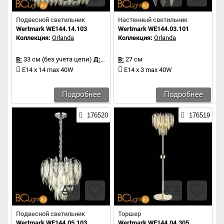
Подвесной светильник
Настенный светильник
Wertmark WE144.14.103
Wertmark WE144.03.101
Коллекция:
Orlanda
Коллекция:
Orlanda
В:
33 см (без учета цепи)
Д:
90 см
В:
27 см
E14 x 14 max 40W
E14 x 3 max 40W
Подробнее
Подробнее
176520
176519
Подвесной светильник
Торшер
Wertmark WE144.05.103
Wertmark WE144.04.305