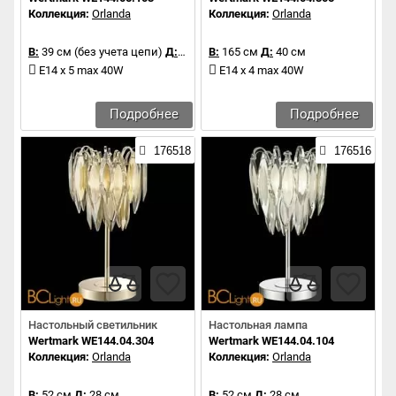
Коллекция:
Orlanda
Коллекция:
Orlanda
В:
39 см (без учета цепи)
Д:
40 см
В:
165 см
Д:
40 см
E14 x 5 max 40W
E14 x 4 max 40W
Подробнее
Подробнее
176518
176516
Настольный светильник
Настольная лампа
Wertmark WE144.04.304
Wertmark WE144.04.104
Коллекция:
Orlanda
Коллекция:
Orlanda
В:
52 см
Д:
28 см
В:
52 см
Д:
28 см