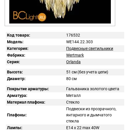
Код товара:
176532
Модель:
WE144.22.303
Категория:
Подвесные светильники
Фабрика:
Wertmark
Серия:
Orlanda
Высота:
51 см (без учета цепи)
Диаметр:
80 см
Покрытие арматуры:
Гальваника золотого цвета
Арматура:
Металл
Материал плафона:
Стекло
Подвески из прозрачного,
Плафоны:
янтарного и дымчатого
стекла
Лампы:
E14 x 22 max 40W