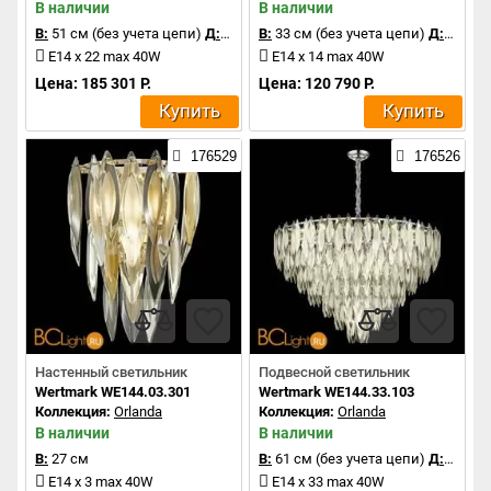
В наличии
В наличии
В:
51 см (без учета цепи)
Д:
80 см
В:
33 см (без учета цепи)
Д:
90 см
E14 x 22 max 40W
E14 x 14 max 40W
Цена: 185 301 Р.
Цена: 120 790 Р.
Купить
Купить
176529
176526
Настенный светильник
Подвесной светильник
Wertmark WE144.03.301
Wertmark WE144.33.103
Коллекция:
Orlanda
Коллекция:
Orlanda
В наличии
В наличии
В:
27 см
В:
61 см (без учета цепи)
Д:
95 см
E14 x 3 max 40W
E14 x 33 max 40W