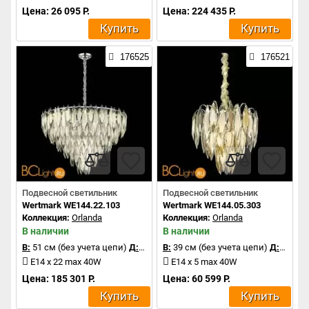
Цена: 26 095 Р.
Цена: 224 435 Р.
Купить
Купить
176525
176521
Подвесной светильник
Подвесной светильник
Wertmark WE144.22.103
Wertmark WE144.05.303
Коллекция:
Orlanda
Коллекция:
Orlanda
В наличии
В наличии
В:
51 см (без учета цепи)
Д:
80 см
В:
39 см (без учета цепи)
Д:
40 см
E14 x 22 max 40W
E14 x 5 max 40W
Цена: 185 301 Р.
Цена: 60 599 Р.
Купить
Купить