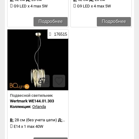
G9 LED x 4 max 5W
G9 LED x 4 max 5W
Подробнее
Подробнее
176515
Подвесной светильник
Wertmark WE144.01.303
Коллекция:
Orlanda
В:
28 см (без учета цепи)
Д:
20 см
E14 x 1 max 40W