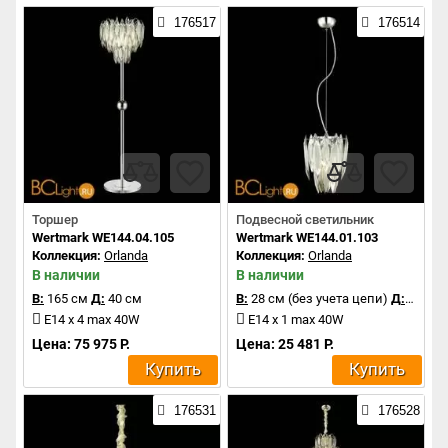
176517
176514
Торшер
Подвесной светильник
Wertmark WE144.04.105
Wertmark WE144.01.103
Коллекция:
Orlanda
Коллекция:
Orlanda
В наличии
В наличии
В:
165 см
Д:
40 см
В:
28 см (без учета цепи)
Д:
20 см
E14 x 4 max 40W
E14 x 1 max 40W
Цена: 75 975 Р.
Цена: 25 481 Р.
Купить
Купить
176531
176528