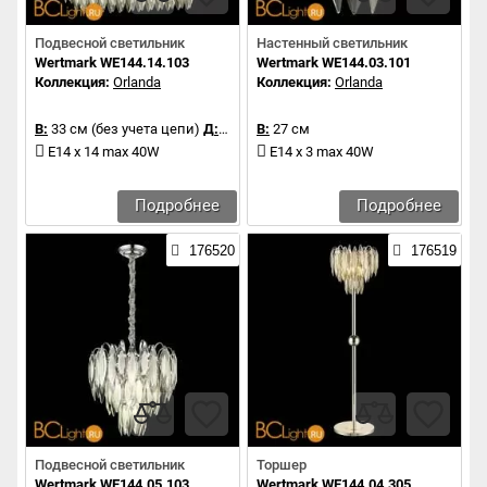
Подвесной светильник
Настенный светильник
Wertmark WE144.14.103
Wertmark WE144.03.101
Коллекция:
Orlanda
Коллекция:
Orlanda
В:
33 см (без учета цепи)
Д:
90 см
В:
27 см
E14 x 14 max 40W
E14 x 3 max 40W
Подробнее
Подробнее
176520
176519
Подвесной светильник
Торшер
Wertmark WE144.05.103
Wertmark WE144.04.305