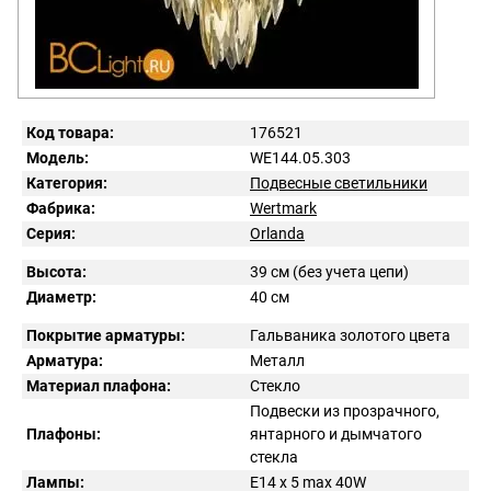
Код товара:
176521
Модель:
WE144.05.303
Категория:
Подвесные светильники
Фабрика:
Wertmark
Серия:
Orlanda
Высота:
39 см (без учета цепи)
Диаметр:
40 см
Покрытие арматуры:
Гальваника золотого цвета
Арматура:
Металл
Материал плафона:
Стекло
Подвески из прозрачного,
Плафоны:
янтарного и дымчатого
стекла
Лампы:
E14 x 5 max 40W