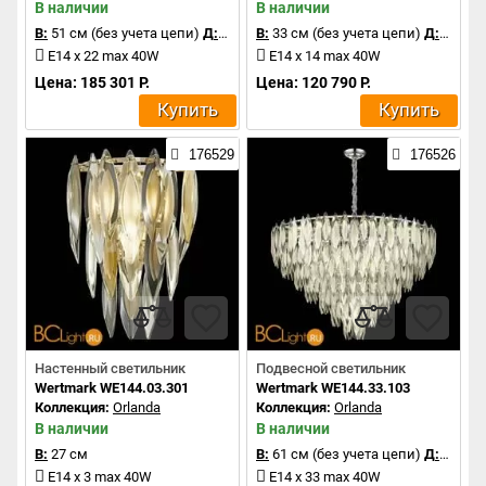
В наличии
В наличии
В:
51 см (без учета цепи)
Д:
80 см
В:
33 см (без учета цепи)
Д:
90 см
E14 x 22 max 40W
E14 x 14 max 40W
Цена: 185 301 Р.
Цена: 120 790 Р.
Купить
Купить
176529
176526
Настенный светильник
Подвесной светильник
Wertmark WE144.03.301
Wertmark WE144.33.103
Коллекция:
Orlanda
Коллекция:
Orlanda
В наличии
В наличии
В:
27 см
В:
61 см (без учета цепи)
Д:
95 см
E14 x 3 max 40W
E14 x 33 max 40W