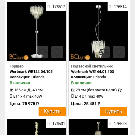
176517
176514
Торшер
Подвесной светильник
Wertmark WE144.04.105
Wertmark WE144.01.103
Коллекция:
Orlanda
Коллекция:
Orlanda
В наличии
В наличии
В:
165 см
Д:
40 см
В:
28 см (без учета цепи)
Д:
20 см
E14 x 4 max 40W
E14 x 1 max 40W
Цена: 75 975 Р.
Цена: 25 481 Р.
Купить
Купить
176531
176528