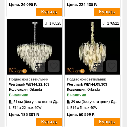
Цена: 26 095 Р.
Цена: 224 435 Р.
Купить
Купить
176525
176521
Подвесной светильник
Подвесной светильник
Wertmark WE144.22.103
Wertmark WE144.05.303
Коллекция:
Orlanda
Коллекция:
Orlanda
В наличии
В наличии
В:
51 см (без учета цепи)
Д:
80 см
В:
39 см (без учета цепи)
Д:
40 см
E14 x 22 max 40W
E14 x 5 max 40W
Цена: 185 301 Р.
Цена: 60 599 Р.
Купить
Купить