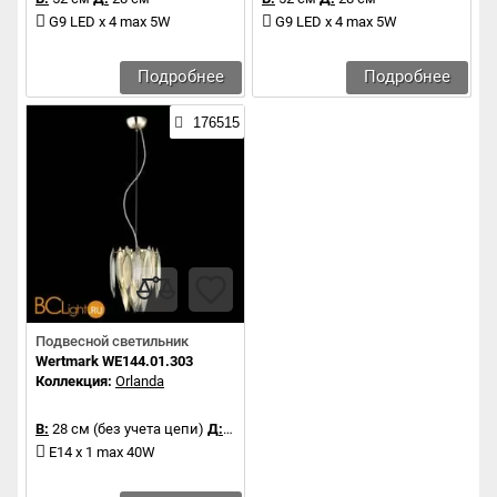
G9 LED x 4 max 5W
G9 LED x 4 max 5W
Подробнее
Подробнее
176515
Подвесной светильник
Wertmark WE144.01.303
Коллекция:
Orlanda
В:
28 см (без учета цепи)
Д:
20 см
E14 x 1 max 40W