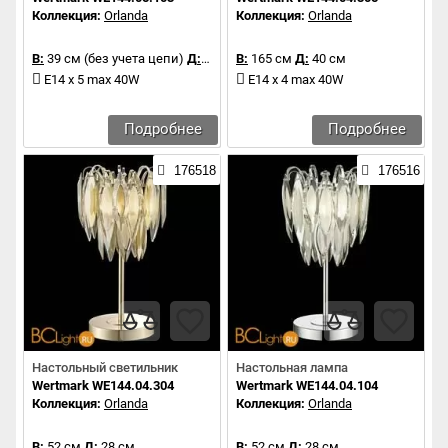
Коллекция:
Orlanda
Коллекция:
Orlanda
В:
39 см (без учета цепи)
Д:
40 см
В:
165 см
Д:
40 см
E14 x 5 max 40W
E14 x 4 max 40W
Подробнее
Подробнее
176518
176516
Настольный светильник
Настольная лампа
Wertmark WE144.04.304
Wertmark WE144.04.104
Коллекция:
Orlanda
Коллекция:
Orlanda
В:
52 см
Д:
28 см
В:
52 см
Д:
28 см