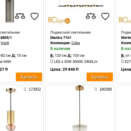
светильник
Подвесной светильник
Подв
 4805/1
Mantra 7161
Wertm
:
Vosti
Коллекция:
Cuba
Колл
В наличии
В на
182 см
Д:
10 см
В:
120 см
Д:
103 см
В:
от 
ax 60W
LED x 32W 3000K 2400Lm
E27
27 Р.
Цена: 29 840 Р.
Цена:
Купить
Купить
173932
180389