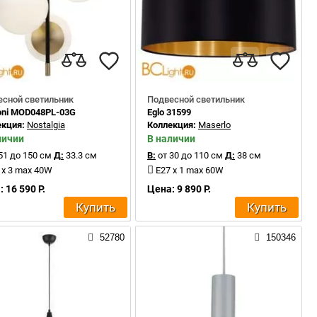
есной светильник
Подвесной светильник
oni MOD048PL-03G
Eglo 31599
екция:
Nostalgia
Коллекция:
Maserlo
личии
В наличии
51 до 150 см
Д:
33.3 см
В:
от 30 до 110 см
Д:
38 см
 x 3 max 40W
E27 x 1 max 60W
 16 590 Р.
Цена: 9 890 Р.
Купить
Купить
52780
150346