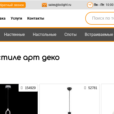
братный звонок
sales@bclight.ru
Пн - Пт
: 10:00
вка
Услуги
Контакты
Настенные
Настольные
Споты
Встраиваемые
-95
,
8-800-550-95-45
sales@bclight.ru
стиле арт деко
154929
52781