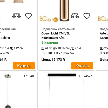
светильник
Подвесной светильник
Подв
7
Odeon Light 4744/5L
Arte
:
Sabina
Коллекция:
Afra
Колл
В наличии
200 см
Д:
112 см
В:
от 36 до 180.5 см
Д:
7 см
В:
от 
ax 40W
GU10 LED x 1 max 5W
GU1
61 Р.
Цена: 15 173 Р.
Цена:
Купить
Купить
171840
174577