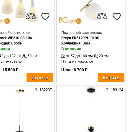
есной светильник
Подвесной светильник
ark WE210.03.106
Freya FR5129PL-01BS
екция:
Bootle
Коллекция:
Sara
личии
В наличии
42 до 132 см
Д:
50 см
В:
от 57 до 160 см
Д:
20 см
 x 3 max 60W
E14 x 1 max 40W
 15 500 Р.
Цена: 8 700 Р.
Купить
Купить
182207
183124