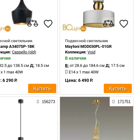
есной светильник
Подвесной светильник
 Lamp A3407SP-1BK
Maytoni MOD030PL-01GR
екция:
Cappello (old)
Коллекция:
Void
личии
В наличии
32.5 до 138.5 см
Д:
18.5 см
В:
от 28.6 до 184.6 см
Д:
17.5 см
 x 1 max 40W
E14 x 1 max 40W
 6 290 Р.
Цена: 6 490 Р.
Купить
Купить
156273
171751