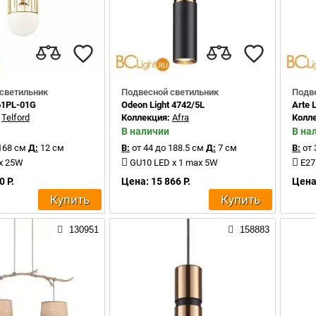
светильник
Подвесной светильник
Подв
61PL-01G
Odeon Light 4742/5L
Arte
:
Telford
Коллекция:
Afra
Колл
В наличии
В на
168 см
Д:
12 см
В:
от 44 до 188.5 см
Д:
7 см
В:
от 
ax 25W
GU10 LED x 1 max 5W
E27
0 Р.
Цена: 15 866 Р.
Цена:
Купить
Купить
130951
158883