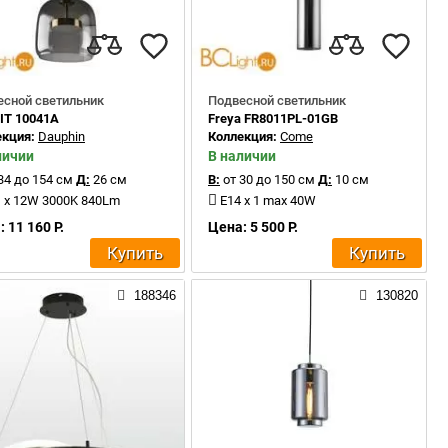
есной светильник
Подвесной светильник
IT 10041A
Freya FR8011PL-01GB
екция:
Dauphin
Коллекция:
Come
личии
В наличии
34 до 154 см
Д:
26 см
В:
от 30 до 150 см
Д:
10 см
 x 12W 3000K 840Lm
E14 x 1 max 40W
 11 160 Р.
Цена: 5 500 Р.
Купить
Купить
188346
130820