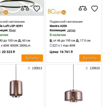
есной светильник
Подвесной светильник
le Loft LSP-8391
Mantra 6200
екция:
River
Коллекция:
Jarras
личии
В наличии
40 до 100 см
Д:
60 см
В:
от 46 до 195 см
Д:
17.5 см
 x 40W 4000K 2800Lm
E27 x 1 max 40W
 20 323 Р.
Цена: 16 761 Р.
Купить
Купить
130813
130810