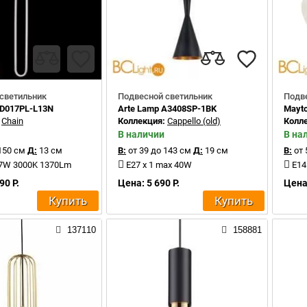
светильник
Подвесной светильник
Подв
OD017PL-L13N
Arte Lamp A3408SP-1BK
Mayt
:
Chain
Коллекция:
Cappello (old)
Колл
В наличии
В на
150 см
Д:
13 см
В:
от 39 до 143 см
Д:
19 см
В:
от 
17W 3000K 1370Lm
E27 x 1 max 40W
E14
90 Р.
Цена: 5 690 Р.
Цена:
Купить
Купить
137110
158881