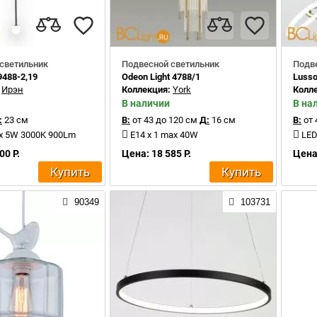
светильник
Подвесной светильник
Подв
09488-2,19
Odeon Light 4788/1
Lusso
:
Ирэн
Коллекция:
York
Колл
В наличии
В на
:
23 см
В:
от 43 до 120 см
Д:
16 см
В:
от 
ax 5W 3000K 900Lm
E14 x 1 max 40W
LED
00 Р.
Цена: 18 585 Р.
Цена:
Купить
Купить
90349
103731