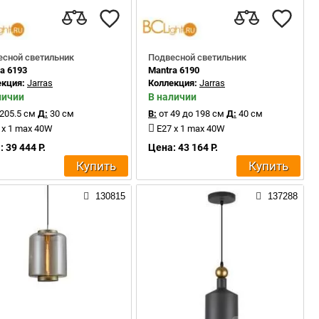
есной светильник
Подвесной светильник
a 6193
Mantra 6190
екция:
Jarras
Коллекция:
Jarras
личии
В наличии
205.5 см
Д:
30 см
В:
от 49 до 198 см
Д:
40 см
 x 1 max 40W
E27 x 1 max 40W
 39 444 Р.
Цена: 43 164 Р.
Купить
Купить
130815
137288