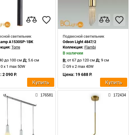
есной светильник
Подвесной светильник
 Lamp A1530SP-1BK
Odeon Light 4847/2
екция:
Torre
Коллекция:
Flambi
В наличии
40 до 100 см
Д:
5.6 см
В:
от 67 до 120 см
Д:
9 см
0 x 1 max 50W
G9 x 2 max 40W
 2 090 Р.
Цена: 19 688 Р.
Купить
Купить
176581
172434