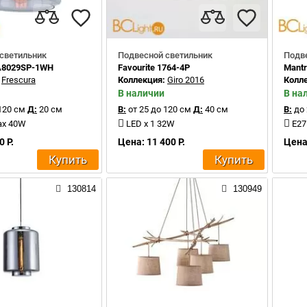
светильник
Подвесной светильник
Подв
 A8029SP-1WH
Favourite 1764-4P
Mantr
:
Frescura
Коллекция:
Giro 2016
Колл
В наличии
В на
120 см
Д:
20 см
В:
от 25 до 120 см
Д:
40 см
В:
до 
ax 40W
LED x 1 32W
E27
0 Р.
Цена: 11 400 Р.
Цена:
Купить
Купить
130814
130949