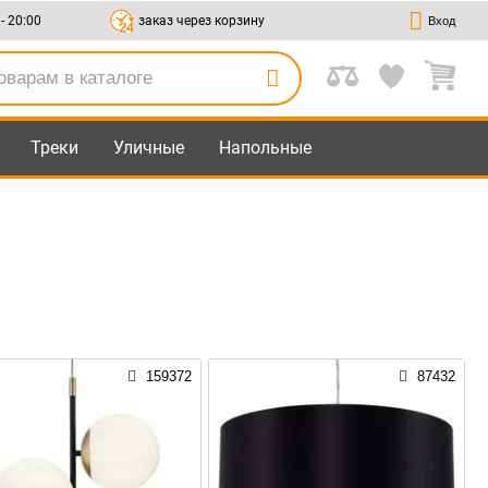
 - 20:00
заказ через корзину
Вход
Треки
Уличные
Напольные
159372
87432