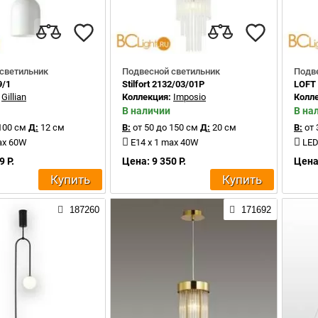
светильник
Подвесной светильник
Подв
9/1
Stilfort 2132/03/01P
LOFT 
:
Gillian
Коллекция:
Imposio
Колл
В наличии
В на
100 см
Д:
12 см
В:
от 50 до 150 см
Д:
20 см
В:
от 
ax 60W
E14 x 1 max 40W
LED
9 Р.
Цена: 9 350 Р.
Цена:
Купить
Купить
187260
171692