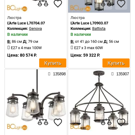
Люстра
Люстра
L'Arte Luce L70704.07
L'Arte Luce L70903.07
Коллекция:
Genova
Коллекция:
Battista
В наличии
В наличии
В:
86 см
Д:
79 см
В:
от 41 до 160 см
Д:
56 см
E27 х 4 max 100W
E27 х 3 max 60W
Цена: 80 574 Р.
Цена: 59 322 Р.
Купить
Купить
135898
135907