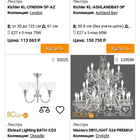
Люстра
Люстра
Kichler KL-LYNDON-5P-AZ
Kichler KL-ASHLANDBAY-5P
Коллекция:
Lyndon
Коллекция:
Ashland Bay
В:
от 30 до 122 см
Д:
61 см
В:
50.8 см (без учета цепи)
Д:
66 с
E27 x 5 max 75W
E27 x 5 max 60W
Цена: 113 063 Р.
Цена: 150 750 Р.
Купить
Купить
93025
129599
Люстра
Люстра
Elstead Lighting BATH-CD3
Masiero DRYLIGHT S24 PREMIUM
Коллекция:
Cheadle
Коллекция:
Drylight