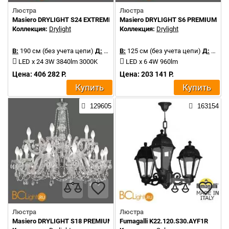
Люстра
Люстра
Masiero DRYLIGHT S24 EXTREME
Masiero DRYLIGHT S6 PREMIUM R
Коллекция:
Drylight
Коллекция:
Drylight
В:
190 см (без учета цепи)
Д:
106 см
В:
125 см (без учета цепи)
Д:
68 см
LED x 24 3W 3840lm 3000K
LED x 6 4W 960lm
Цена: 406 282 Р.
Цена: 203 141 Р.
Купить
Купить
129605
163154
Люстра
Люстра
Masiero DRYLIGHT S18 PREMIUM RGBW
Fumagalli K22.120.S30.AYF1R