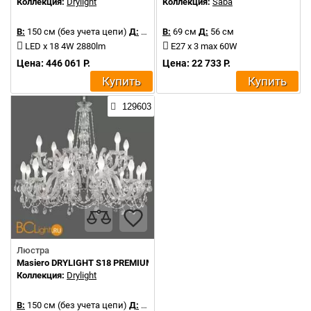
Коллекция:
Drylight
Коллекция:
Saba
В:
150 см (без учета цепи)
Д:
106 см
В:
69 см
Д:
56 см
LED x 18 4W 2880lm
E27 x 3 max 60W
Цена: 446 061 Р.
Цена: 22 733 Р.
Купить
Купить
129603
Люстра
Masiero DRYLIGHT S18 PREMIUM
Коллекция:
Drylight
В:
150 см (без учета цепи)
Д:
106 см