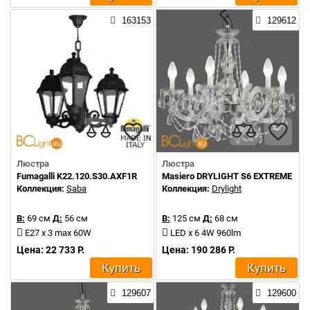
163153
129612
Люстра
Люстра
Fumagalli K22.120.S30.AXF1R
Masiero DRYLIGHT S6 EXTREME RG
Коллекция:
Saba
Коллекция:
Drylight
В:
69 см
Д:
56 см
В:
125 см
Д:
68 см
E27 x 3 max 60W
LED x 6 4W 960lm
Цена: 22 733 Р.
Цена: 190 286 Р.
Купить
Купить
129607
129600