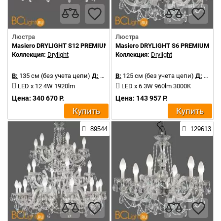
Люстра
Люстра
Masiero DRYLIGHT S12 PREMIUM RGBW
Masiero DRYLIGHT S6 PREMIUM
Коллекция:
Drylight
Коллекция:
Drylight
В:
135 см (без учета цепи)
Д:
106 см
В:
125 см (без учета цепи)
Д:
68 см
LED x 12 4W 1920lm
LED x 6 3W 960lm 3000K
Цена: 340 670 Р.
Цена: 143 957 Р.
Купить
Купить
89544
129613