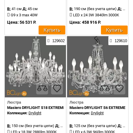
В:
41 см
Д:
45 см
В:
190 см (без учета цепи)
Д:
106 см
G9 x 3 max 40W
LED x 24 3W 3840lm 3000K
Цена: 56 531 Р.
Цена: 458 916 Р.
Купить
Купить
129602
129610
Люстра
Люстра
Masiero DRYLIGHT S18 EXTREME
Masiero DRYLIGHT S6 EXTREME
Коллекция:
Drylight
Коллекция:
Drylight
В:
150 см (без учета цепи)
Д:
106 см
В:
125 см (без учета цепи)
Д:
68 см
LED x 18 3W 2880lm 3000K
LED x 6 3W 960lm 3000K