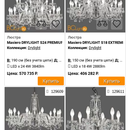
Люстра
Люстра
Masiero DRYLIGHT S24 PREMIUM RGBW
Masiero DRYLIGHT S18 EXTREME R
Коллекция:
Drylight
Коллекция:
Drylight
В:
190 см (без учета цепи)
Д:
106 см
В:
150 см (без учета цепи)
Д:
106 см
LED x 24 4W 3840lm
LED x 18 4W 2880lm
Цена: 570 735 Р.
Цена: 406 282 Р.
Купить
Купить
129609
129611