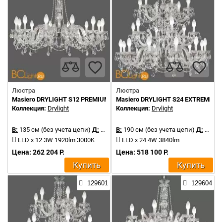
Люстра
Люстра
Masiero DRYLIGHT S12 PREMIUM
Masiero DRYLIGHT S24 EXTREME R
Коллекция:
Drylight
Коллекция:
Drylight
В:
135 см (без учета цепи)
Д:
106 см
В:
190 см (без учета цепи)
Д:
106 см
LED x 12 3W 1920lm 3000K
LED x 24 4W 3840lm
Цена: 262 204 Р.
Цена: 518 100 Р.
Купить
Купить
129601
129604