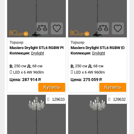
Торшер
Торшер
Masiero Drylight STL6 RGBW PREMIUM PORTABLE
Masiero Drylight STL6 RGBW EXTR
Коллекция:
Drylight
Коллекция:
Drylight
В:
250 см
Д:
68 см
В:
250 см
Д:
68 см
LED x 6 4W 960lm
LED x 6 4W 960lm
Цена: 287 914 Р.
Цена: 275 059 Р.
Купить
Купить
129633
129632