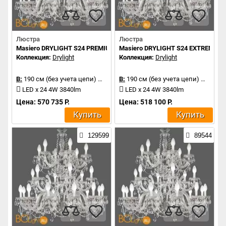
Люстра
Люстра
Masiero DRYLIGHT S24 PREMIUM RGBW
Masiero DRYLIGHT S24 EXTREME 
Коллекция:
Drylight
Коллекция:
Drylight
В:
190 см (без учета цепи)
Д:
106 см
В:
190 см (без учета цепи)
Д:
106 
LED x 24 4W 3840lm
LED x 24 4W 3840lm
Цена: 570 735 Р.
Цена: 518 100 Р.
Купить
Купить
129599
89544