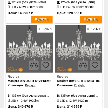
В:
125 см (без учета цепи)
Д:
68 см
В:
125 см (без учета цепи)
Д:
68 с
LED x 6 3W 960lm 3000K
LED x 6 3W 960lm 3000K
Цена: 143 957 Р.
Цена: 128 555 Р.
Купить
Купить
129609
129608
Люстра
Люстра
Masiero DRYLIGHT S12 PREMIUM RGBW
Masiero DRYLIGHT S12 EXTREME 
Коллекция:
Drylight
Коллекция:
Drylight
В:
135 см (без учета цепи)
Д:
106 см
В:
135 см (без учета цепи)
Д:
106 
LED x 12 4W 1920lm
LED x 12 4W 1920lm
Цена: 340 670 Р.
Цена: 314 959 Р.