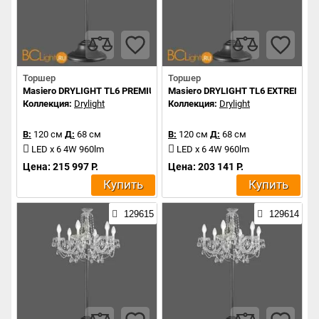
Торшер
Торшер
Masiero DRYLIGHT TL6 PREMIUM RGBW
Masiero DRYLIGHT TL6 EXTREME 
Коллекция:
Drylight
Коллекция:
Drylight
В:
120 см
Д:
68 см
В:
120 см
Д:
68 см
LED x 6 4W 960lm
LED x 6 4W 960lm
Цена: 215 997 Р.
Цена: 203 141 Р.
Купить
Купить
129615
129614