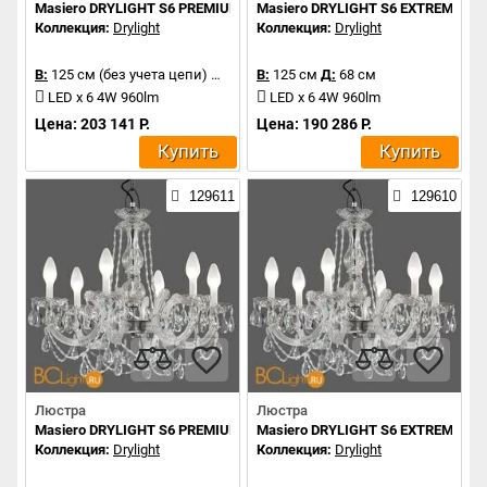
Masiero DRYLIGHT S6 PREMIUM RGBW
Masiero DRYLIGHT S6 EXTREME R
Коллекция:
Drylight
Коллекция:
Drylight
В:
125 см (без учета цепи)
Д:
68 см
В:
125 см
Д:
68 см
LED x 6 4W 960lm
LED x 6 4W 960lm
Цена: 203 141 Р.
Цена: 190 286 Р.
Купить
Купить
129611
129610
Люстра
Люстра
Masiero DRYLIGHT S6 PREMIUM
Masiero DRYLIGHT S6 EXTREME
Коллекция:
Drylight
Коллекция:
Drylight