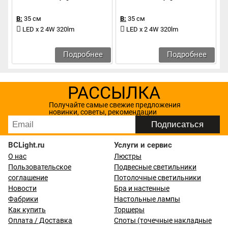
В:
35 см
В:
35 см
LED x 2 4W 320lm
LED x 2 4W 320lm
Подробнее
Подробнее
РАССЫЛКА
Получайте самые свежие предложения
новинки, советы, рекомендации
BCLight.ru
Услуги и сервис
О нас
Люстры
Пользовательское
Подвесные светильники
соглашение
Потолочные светильники
Новости
Бра и настенные
Фабрики
Настольные лампы
Как купить
Торшеры
Оплата / Доставка
Споты (точечные накладные