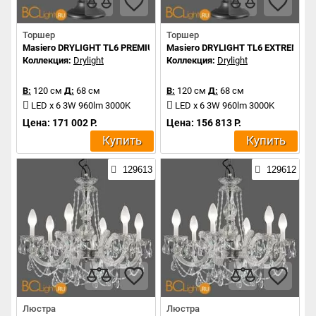
Торшер
Торшер
Masiero DRYLIGHT TL6 PREMIUM
Masiero DRYLIGHT TL6 EXTREME
Коллекция:
Drylight
Коллекция:
Drylight
В:
120 см
Д:
68 см
В:
120 см
Д:
68 см
LED x 6 3W 960lm 3000K
LED x 6 3W 960lm 3000K
Цена: 171 002 Р.
Цена: 156 813 Р.
Купить
Купить
129613
129612
Люстра
Люстра