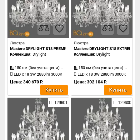
Люстра
Люстра
Masiero DRYLIGHT S18 PREMIUM
Masiero DRYLIGHT S18 EXTREME
Коллекция:
Drylight
Коллекция:
Drylight
В:
150 см (без учета цепи)
Д:
106 см
В:
150 см (без учета цепи)
Д:
106 
LED x 18 3W 2880lm 3000K
LED x 18 3W 2880lm 3000K
Цена: 340 670 Р.
Цена: 302 104 Р.
Купить
Купить
129601
129600