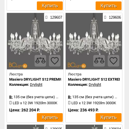
Купить
Купить
129607
129606
Люстра
Люстра
Masiero DRYLIGHT S12 PREMIUM
Masiero DRYLIGHT S12 EXTREME
Коллекция:
Drylight
Коллекция:
Drylight
В:
135 см (без учета цепи)
Д:
106 см
В:
135 см (без учета цепи)
Д:
106 
LED x 12 3W 1920lm 3000K
LED x 12 3W 1920lm 3000K
Цена: 262 204 Р.
Цена: 236 493 Р.
Купить
Купить