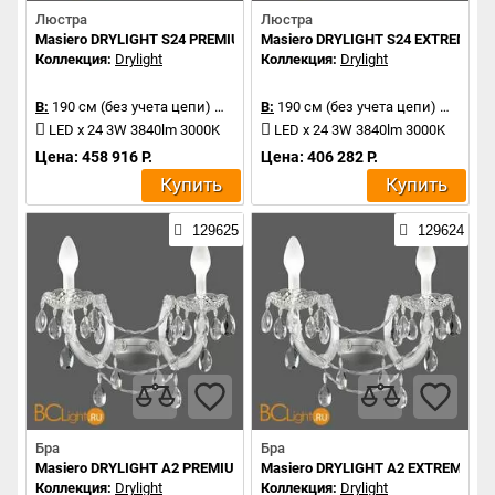
Люстра
Люстра
Masiero DRYLIGHT S24 PREMIUM
Masiero DRYLIGHT S24 EXTREME
Коллекция:
Drylight
Коллекция:
Drylight
В:
190 см (без учета цепи)
Д:
106 см
В:
190 см (без учета цепи)
Д:
106 
LED x 24 3W 3840lm 3000K
LED x 24 3W 3840lm 3000K
Цена: 458 916 Р.
Цена: 406 282 Р.
Купить
Купить
129625
129624
Бра
Бра
Masiero DRYLIGHT A2 PREMIUM RGBW
Masiero DRYLIGHT A2 EXTREME R
Коллекция:
Drylight
Коллекция:
Drylight