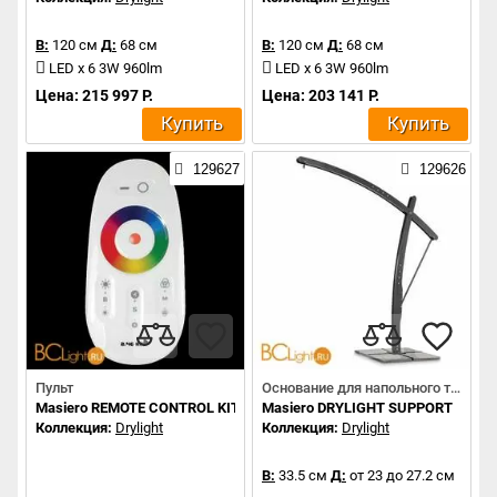
В:
120 см
Д:
68 см
В:
120 см
Д:
68 см
LED x 6 3W 960lm
LED x 6 3W 960lm
Цена: 215 997 Р.
Цена: 203 141 Р.
Купить
Купить
129627
129626
Пульт
Основание для напольного торшера
Masiero REMOTE CONTROL KIT
Masiero DRYLIGHT SUPPORT
Коллекция:
Drylight
Коллекция:
Drylight
В:
33.5 см
Д:
от 23 до 27.2 см