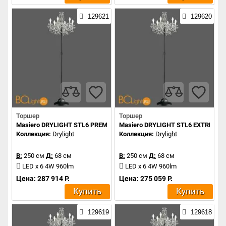
129621
129620
Торшер
Торшер
Masiero DRYLIGHT STL6 PREMIUM RGBW
Masiero DRYLIGHT STL6 EXTREME
Коллекция:
Drylight
Коллекция:
Drylight
В:
250 см
Д:
68 см
В:
250 см
Д:
68 см
LED x 6 4W 960lm
LED x 6 4W 960lm
Цена: 287 914 Р.
Цена: 275 059 Р.
Купить
Купить
129619
129618