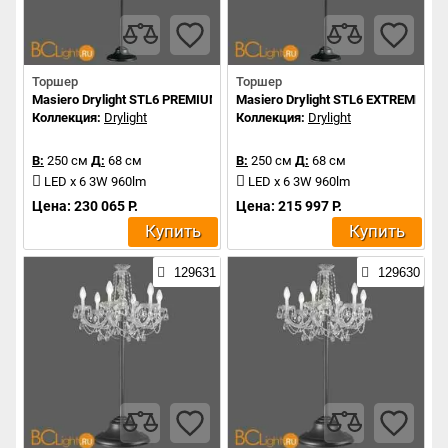
Торшер
Торшер
Masiero Drylight STL6 PREMIUM PORTABLE
Masiero Drylight STL6 EXTREME P
Коллекция:
Drylight
Коллекция:
Drylight
В:
250 см
Д:
68 см
В:
250 см
Д:
68 см
LED x 6 3W 960lm
LED x 6 3W 960lm
Цена: 230 065 Р.
Цена: 215 997 Р.
Купить
Купить
129631
129630