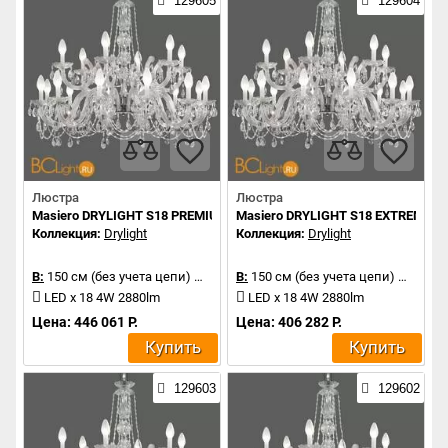
129605
129604
Люстра
Люстра
Masiero DRYLIGHT S18 PREMIUM RGBW
Masiero DRYLIGHT S18 EXTREME 
Коллекция:
Drylight
Коллекция:
Drylight
В:
150 см (без учета цепи)
Д:
106 см
В:
150 см (без учета цепи)
Д:
106 
LED x 18 4W 2880lm
LED x 18 4W 2880lm
Цена: 446 061 Р.
Цена: 406 282 Р.
Купить
Купить
129603
129602