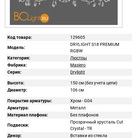
Код товара:
129605
DRYLIGHT S18 PREMIUM
Модель:
RGBW
Категория:
Люстры
Фабрика:
Masiero
Серия:
Drylight
Высота:
150 см (без учета цепи)
Диаметр:
106 см
Покрытие арматуры:
Хром - G04
Арматура:
Металл
Материал плафона:
Без плафонов
Прозрачный хрусталь Cut
Подвески:
Crystal - TR
Декор:
Вставки из стекла