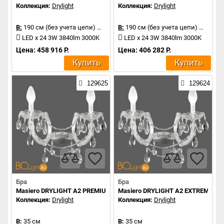
Коллекция:
Drylight
Коллекция:
Drylight
В:
190 см (без учета цепи)
Д:
106 см
В:
190 см (без учета цепи)
Д:
106 
LED x 24 3W 3840lm 3000K
LED x 24 3W 3840lm 3000K
Цена: 458 916 Р.
Цена: 406 282 Р.
Купить
Купить
129625
129624
Бра
Бра
Masiero DRYLIGHT A2 PREMIUM RGBW
Masiero DRYLIGHT A2 EXTREME R
Коллекция:
Drylight
Коллекция:
Drylight
В:
35 см
В:
35 см