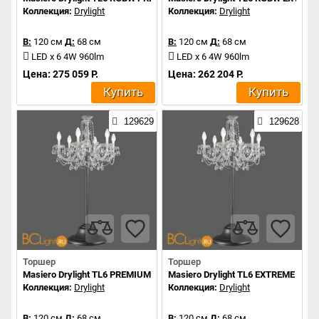
Коллекция:
Drylight
Коллекция:
Drylight
В:
120 см
Д:
68 см
В:
120 см
Д:
68 см
LED x 6 4W 960lm
LED x 6 4W 960lm
Цена: 275 059 Р.
Цена: 262 204 Р.
Купить
Купить
129629
129628
Торшер
Торшер
Masiero Drylight TL6 PREMIUM PORTABLE
Masiero Drylight TL6 EXTREME POR
Коллекция:
Drylight
Коллекция:
Drylight
В:
120 см
Д:
68 см
В:
120 см
Д:
68 см