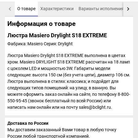
О товаре
Характеристики
Варианты исполнения
Пох
Информация о товаре
Люстра Masiero Drylight S18 EXTREME
Фабрика: Masiero
Серия: Drylight
Люстра Masiero Drylight S18 EXTREME выполнена в цветах
хром. Masiero DRYLIGHT S18 EXTREME рассчитан на 18 ламп
с цоколем LED и мощностью 3W. Габариты модели
следующие: высота 150 см (без учета цепи), диаметр 106 см.
Люстра выполнена в стилях: классика; и подойдет для
следующих типов помещений: на улицу, в ванную. Вы
можете оформить заказ онлайн на сайте, по телефону 8-800-
550-95-45 (звонок бесплатный по всей России) или
написать нам онлайн или на почту sales@bclight.ru.
Доставка по России
Мы доставим заказанный Вами товар в любую точку
России любой транспортной компанией.