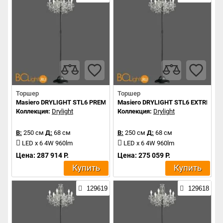
Торшер
Торшер
Masiero DRYLIGHT STL6 PREMIUM RGBW
Masiero DRYLIGHT STL6 EXTREME
Коллекция:
Drylight
Коллекция:
Drylight
В:
250 см
Д:
68 см
В:
250 см
Д:
68 см
LED x 6 4W 960lm
LED x 6 4W 960lm
Цена: 287 914 Р.
Цена: 275 059 Р.
Купить
Купить
129619
129618