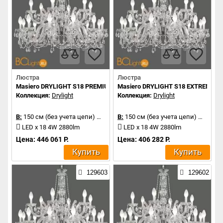
Люстра
Люстра
Masiero DRYLIGHT S18 PREMIUM RGBW
Masiero DRYLIGHT S18 EXTREME 
Коллекция:
Drylight
Коллекция:
Drylight
В:
150 см (без учета цепи)
Д:
106 см
В:
150 см (без учета цепи)
Д:
106 
LED x 18 4W 2880lm
LED x 18 4W 2880lm
Цена: 446 061 Р.
Цена: 406 282 Р.
Купить
Купить
129603
129602