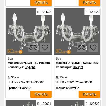
Купить
Купить
129623
129622
Бра
Бра
Masiero DRYLIGHT A2 PREMIUM
Masiero DRYLIGHT A2 EXTREME
Коллекция:
Drylight
Коллекция:
Drylight
В:
35 см
В:
35 см
LED x 2 3W 320lm 3000K
LED x 2 3W 320lm 3000K
Цена: 51 422 Р.
Цена: 46 329 Р.
Купить
Купить
129621
129620