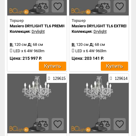
Торшер
Торшер
Masiero DRYLIGHT TL6 PREMIUM RGBW
Masiero DRYLIGHT TL6 EXTREME 
Коллекция:
Drylight
Коллекция:
Drylight
В:
120 см
Д:
68 см
В:
120 см
Д:
68 см
LED x 6 4W 960lm
LED x 6 4W 960lm
Цена: 215 997 Р.
Цена: 203 141 Р.
Купить
Купить
129615
129614