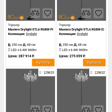
Торшер
Торшер
Masiero Drylight STL6 RGBW PREMIUM PORTABLE
Masiero Drylight STL6 RGBW EXTR
Коллекция:
Drylight
Коллекция:
Drylight
В:
250 см
Д:
68 см
В:
250 см
Д:
68 см
LED x 6 4W 960lm
LED x 6 4W 960lm
Цена: 287 914 Р.
Цена: 275 059 Р.
Купить
Купить
129633
129632