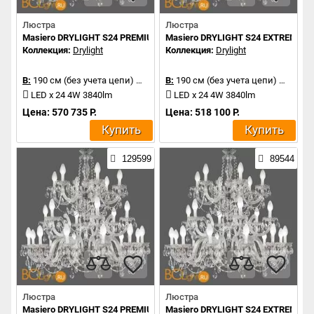
Люстра
Люстра
Masiero DRYLIGHT S24 PREMIUM RGBW
Masiero DRYLIGHT S24 EXTREME 
Коллекция:
Drylight
Коллекция:
Drylight
В:
190 см (без учета цепи)
Д:
106 см
В:
190 см (без учета цепи)
Д:
106 
LED x 24 4W 3840lm
LED x 24 4W 3840lm
Цена: 570 735 Р.
Цена: 518 100 Р.
Купить
Купить
129599
89544
Люстра
Люстра
Masiero DRYLIGHT S24 PREMIUM
Masiero DRYLIGHT S24 EXTREME