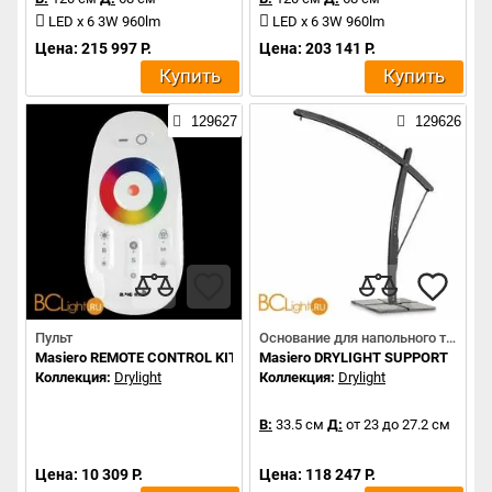
LED x 6 3W 960lm
LED x 6 3W 960lm
Цена: 215 997 Р.
Цена: 203 141 Р.
Купить
Купить
129627
129626
Пульт
Основание для напольного торшера
Masiero REMOTE CONTROL KIT
Masiero DRYLIGHT SUPPORT
Коллекция:
Drylight
Коллекция:
Drylight
В:
33.5 см
Д:
от 23 до 27.2 см
Цена: 10 309 Р.
Цена: 118 247 Р.