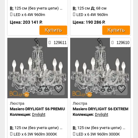
В:
125 см (без учета цепи)
Д:
68 см
В:
125 см
Д:
68 см
LED x 6 4W 960lm
LED x 6 4W 960lm
Цена: 203 141 Р.
Цена: 190 286 Р.
Купить
Купить
129611
129610
Люстра
Люстра
Masiero DRYLIGHT S6 PREMIUM
Masiero DRYLIGHT S6 EXTREME
Коллекция:
Drylight
Коллекция:
Drylight
В:
125 см (без учета цепи)
Д:
68 см
В:
125 см (без учета цепи)
Д:
68 с
LED x 6 3W 960lm 3000K
LED x 6 3W 960lm 3000K