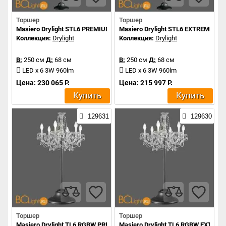
Торшер
Торшер
Masiero Drylight STL6 PREMIUM PORTABLE
Masiero Drylight STL6 EXTREME P
Коллекция:
Drylight
Коллекция:
Drylight
В:
250 см
Д:
68 см
В:
250 см
Д:
68 см
LED x 6 3W 960lm
LED x 6 3W 960lm
Цена: 230 065 Р.
Цена: 215 997 Р.
Купить
Купить
129631
129630
Торшер
Торшер
Masiero Drylight TL6 RGBW PREMIUM PORTABLE
Masiero Drylight TL6 RGBW EXTRE