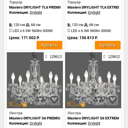
Торшер
Торшер
Masiero DRYLIGHT TL6 PREMIUM
Masiero DRYLIGHT TL6 EXTREME
Коллекция:
Drylight
Коллекция:
Drylight
В:
120 см
Д:
68 см
В:
120 см
Д:
68 см
LED x 6 3W 960lm 3000K
LED x 6 3W 960lm 3000K
Цена: 171 002 Р.
Цена: 156 813 Р.
Купить
Купить
129613
129612
Люстра
Люстра
Masiero DRYLIGHT S6 PREMIUM RGBW
Masiero DRYLIGHT S6 EXTREME R
Коллекция:
Drylight
Коллекция:
Drylight