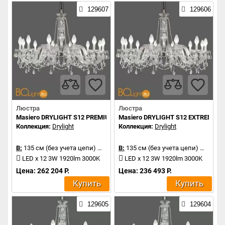
129607
129606
Люстра
Люстра
Masiero DRYLIGHT S12 PREMIUM
Masiero DRYLIGHT S12 EXTREME
Коллекция:
Drylight
Коллекция:
Drylight
В:
135 см (без учета цепи)
Д:
106 см
В:
135 см (без учета цепи)
Д:
106 
LED x 12 3W 1920lm 3000K
LED x 12 3W 1920lm 3000K
Цена: 262 204 Р.
Цена: 236 493 Р.
Купить
Купить
129605
129604