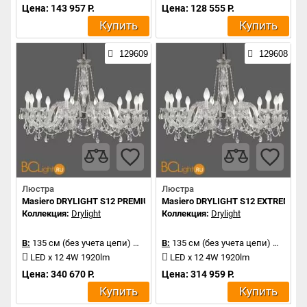
Цена: 143 957 Р.
Цена: 128 555 Р.
Купить
Купить
129609
129608
Люстра
Люстра
Masiero DRYLIGHT S12 PREMIUM RGBW
Masiero DRYLIGHT S12 EXTREME 
Коллекция:
Drylight
Коллекция:
Drylight
В:
135 см (без учета цепи)
Д:
106 см
В:
135 см (без учета цепи)
Д:
106 
LED x 12 4W 1920lm
LED x 12 4W 1920lm
Цена: 340 670 Р.
Цена: 314 959 Р.
Купить
Купить