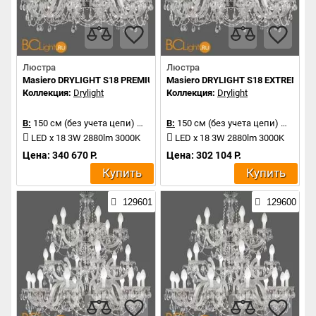
Люстра
Люстра
Masiero DRYLIGHT S18 PREMIUM
Masiero DRYLIGHT S18 EXTREME
Коллекция:
Drylight
Коллекция:
Drylight
В:
150 см (без учета цепи)
Д:
106 см
В:
150 см (без учета цепи)
Д:
106 
LED x 18 3W 2880lm 3000K
LED x 18 3W 2880lm 3000K
Цена: 340 670 Р.
Цена: 302 104 Р.
Купить
Купить
129601
129600