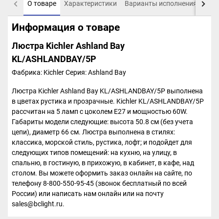
О товаре
Характеристики
Варианты исполнения
Пох
Информация о товаре
Люстра Kichler Ashland Bay
KL/ASHLANDBAY/5P
Фабрика: Kichler
Серия: Ashland Bay
Люстра Kichler Ashland Bay KL/ASHLANDBAY/5P выполнена
в цветах рустика и прозрачные. Kichler KL/ASHLANDBAY/5P
рассчитан на 5 ламп с цоколем E27 и мощностью 60W.
Габариты модели следующие: высота 50.8 см (без учета
цепи), диаметр 66 см. Люстра выполнена в стилях:
классика, морской стиль, рустика, лофт; и подойдет для
следующих типов помещений: на кухню, на улицу, в
спальню, в гостиную, в прихожую, в кабинет, в кафе, над
столом. Вы можете оформить заказ онлайн на сайте, по
телефону 8-800-550-95-45 (звонок бесплатный по всей
России) или написать нам онлайн или на почту
sales@bclight.ru.