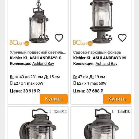
Уличный подвесной светильник
Садово-парковый фонарь
Kichler KL-ASHLANDBAY8-S
Kichler KL-ASHLANDBAY3-M
Коллекция:
Ashland Bay
Коллекция:
Ashland Bay
В:
от 43 до 231 см
Д:
15 см
В:
47 см
Д:
19 см
E27 x 1 max 60W
E27 x 1 max 60W
Цена: 33 919 Р.
Цена: 37 688 Р.
Купить
Купить
135911
135910