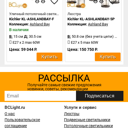
Уличный потолочный светильник
Люстра
Kichler KL-ASHLANDBAY-F
Kichler KL-ASHLANDBAY-5P
Коллекция:
Ashland Bay
Коллекция:
Ashland Bay
В наличии
В:
15 см
Д:
30.5 см
В:
50.8 см (без учета цепи)
Д:
66 с
E27 x 2 max 60W
E27 x 5 max 60W
Цена: 59 044 Р.
Цена: 150 750 Р.
Купить
Купить
РАССЫЛКА
Получайте самые свежие предложения
новинки, советы, рекомендации
BCLight.ru
Услуги и сервис
О нас
Люстры
Пользовательское
Подвесные светильники
соглашение
Потолочные светильники