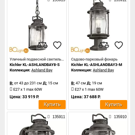
Уличный подвесной светильник
Садово-парковый фонарь
Kichler KL-ASHLANDBAY8-S
Kichler KL-ASHLANDBAY3-M
Коллекция:
Ashland Bay
Коллекция:
Ashland Bay
В:
от 43 до 231 см
Д:
15 см
В:
47 см
Д:
19 см
E27 x 1 max 60W
E27 x 1 max 60W
Цена: 33 919 Р.
Цена: 37 688 Р.
Купить
Купить
135911
135910