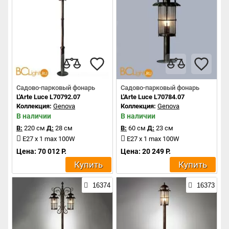
Садово-парковый фонарь
Садово-парковый фонарь
L'Arte Luce L70792.07
L'Arte Luce L70784.07
Коллекция:
Genova
Коллекция:
Genova
В наличии
В наличии
В:
220 см
Д:
28 см
В:
60 см
Д:
23 см
E27 х 1 max 100W
E27 х 1 max 100W
Цена: 70 012 Р.
Цена: 20 249 Р.
Купить
Купить
16374
16373