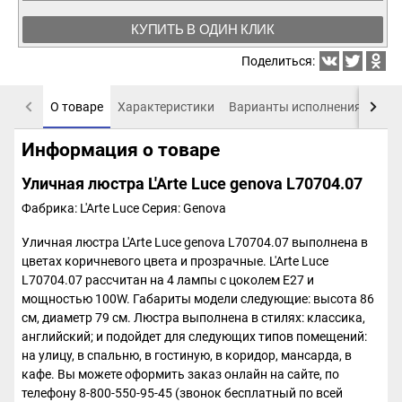
КУПИТЬ В ОДИН КЛИК
Поделиться:
О товаре
Характеристики
Варианты исполнения
Пох
Информация о товаре
Уличная люстра L'Arte Luce genova L70704.07
Фабрика: L'Arte Luce
Серия: Genova
Уличная люстра L'Arte Luce genova L70704.07 выполнена в
цветах коричневого цвета и прозрачные. L'Arte Luce
L70704.07 рассчитан на 4 лампы с цоколем E27 и
мощностью 100W. Габариты модели следующие: высота 86
см, диаметр 79 см. Люстра выполнена в стилях: классика,
английский; и подойдет для следующих типов помещений:
на улицу, в спальню, в гостиную, в коридор, мансарда, в
кафе. Вы можете оформить заказ онлайн на сайте, по
телефону 8-800-550-95-45 (звонок бесплатный по всей