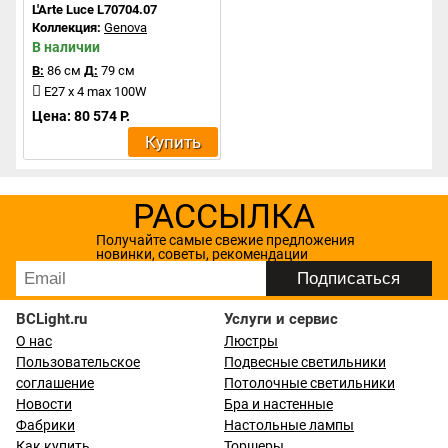
L'Arte Luce L70704.07
Коллекция:
Genova
В наличии
В:
86 см
Д:
79 см
E27 х 4 max 100W
Цена: 80 574 Р.
Купить
РАССЫЛКА
Получайте самые свежие предложения
новинки, советы, рекомендации
BCLight.ru
Услуги и сервис
О нас
Люстры
Пользовательское
Подвесные светильники
соглашение
Потолочные светильники
Новости
Бра и настенные
Фабрики
Настольные лампы
Как купить
Торшеры