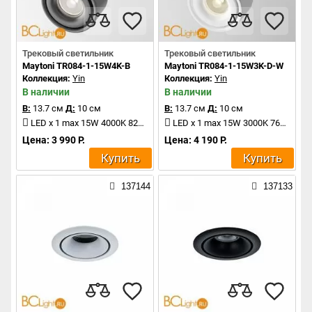
Трековый светильник
Трековый светильник
Maytoni TR084-1-15W4K-B
Maytoni TR084-1-15W3K-D-W
Коллекция:
Yin
Коллекция:
Yin
В наличии
В наличии
В:
13.7 см
Д:
10 см
В:
13.7 см
Д:
10 см
LED x 1 max 15W 4000K 820Lm
LED x 1 max 15W 3000K 760Lm
Цена: 3 990 Р.
Цена: 4 190 Р.
Купить
Купить
137144
137133