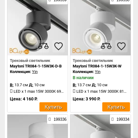
Трековый светильник
Трековый светильник
Maytoni TR084-1-15W3K-D-B
Maytoni TR084-1-15W3K-W
Коллекция:
Yin
Коллекция:
Yin
В наличии
В:
13.7 см
Д:
10 см
В:
13.7 см
Д:
10 см
LED x 1 max 15W 3000K 690Lm
LED x 1 max 15W 3000K 810Lm
Цена: 4 160 Р.
Цена: 3 990 Р.
Купить
Купить
199336
199334