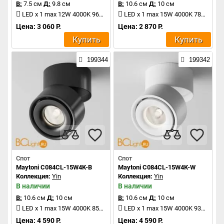
В:
7.5 см
Д:
9.8 см
В:
10.6 см
Д:
10 см
LED x 1 max 12W 4000K 960Lm
LED x 1 max 15W 4000K 780Lm
Цена: 3 060 Р.
Цена: 2 870 Р.
Купить
Купить
199344
199342
Спот
Спот
Maytoni C084CL-15W4K-B
Maytoni C084CL-15W4K-W
Коллекция:
Yin
Коллекция:
Yin
В наличии
В наличии
В:
10.6 см
Д:
10 см
В:
10.6 см
Д:
10 см
LED x 1 max 15W 4000K 850Lm
LED x 1 max 15W 4000K 930Lm
Цена: 4 590 Р.
Цена: 4 590 Р.