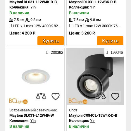
Maytoni DL031-L12W4K-D-B
Maytoni DL031-L12W3K-D-B
Коллекция:
Yin
Коллекция:
Yin
В наличии
В наличии
В:
7.5 см
Д:
9.8 см
В:
7.5 см
Д:
9.8 см
LED x 1 max 12W 4000K 820Lm
LED x 1 max 12W 3000K 760Lm
Цена: 4 200 Р.
Цена: 3 260 Р.
Купить
Купить
200392
199346
Встраиваемый светильник
Спот
Maytoni DL031-L12W4K-W
Maytoni C084CL-15W4K-D-B
Коллекция:
Yin
Коллекция:
Yin
В наличии
В наличии