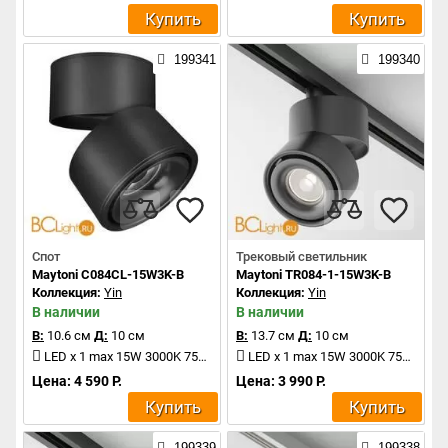
Купить
Купить
199341
199340
Спот
Трековый светильник
Maytoni C084CL-15W3K-B
Maytoni TR084-1-15W3K-B
Коллекция:
Yin
Коллекция:
Yin
В наличии
В наличии
В:
10.6 см
Д:
10 см
В:
13.7 см
Д:
10 см
LED x 1 max 15W 3000K 750Lm
LED x 1 max 15W 3000K 750Lm
Цена: 4 590 Р.
Цена: 3 990 Р.
Купить
Купить
199339
199338