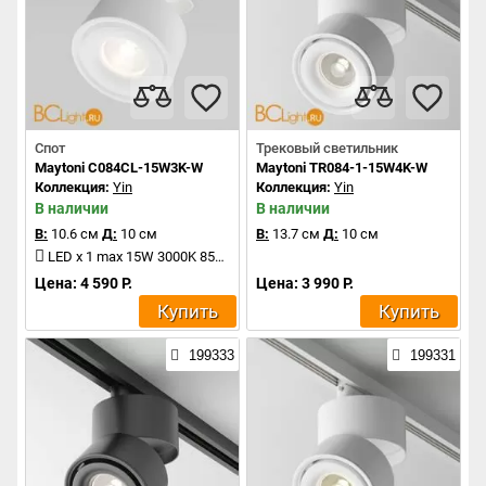
Спот
Трековый светильник
Maytoni C084CL-15W3K-W
Maytoni TR084-1-15W4K-W
Коллекция:
Yin
Коллекция:
Yin
В наличии
В наличии
В:
10.6 см
Д:
10 см
В:
13.7 см
Д:
10 см
LED x 1 max 15W 3000K 850Lm
Цена: 4 590 Р.
Цена: 3 990 Р.
Купить
Купить
199333
199331