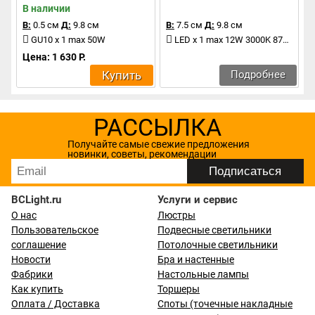
В наличии
В:
0.5 см
Д:
9.8 см
В:
7.5 см
Д:
9.8 см
GU10 x 1 max 50W
LED x 1 max 12W 3000K 870Lm
Цена: 1 630 Р.
Купить
Подробнее
РАССЫЛКА
Получайте самые свежие предложения
новинки, советы, рекомендации
BCLight.ru
Услуги и сервис
О нас
Люстры
Пользовательское
Подвесные светильники
соглашение
Потолочные светильники
Новости
Бра и настенные
Фабрики
Настольные лампы
Как купить
Торшеры
Оплата / Доставка
Споты (точечные накладные