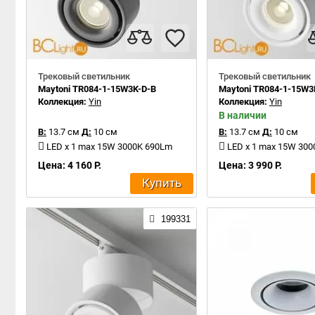
Трековый светильник
Трековый светильник
Maytoni TR084-1-15W3K-D-B
Maytoni TR084-1-15W
Коллекция:
Yin
Коллекция:
Yin
В наличии
В:
13.7 см
Д:
10 см
В:
13.7 см
Д:
10 см
LED x 1 max 15W 3000K 690Lm
LED x 1 max 15W 30
Цена: 4 160 Р.
Цена: 3 990 Р.
Купить
199331