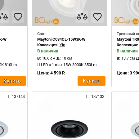
Спот
Трековый с
3K-W
Maytoni C084CL-15W3K-W
Maytoni TR
Коллекция:
Yin
Коллекция
В наличии
В наличии
В:
10.6 см
Д:
10 см
В:
13.7 см
Д
00K 810Lm
LED x 1 max 15W 3000K 850Lm
Цена: 4 590 Р.
Цена: 3 990
Купить
Купить
137144
137133