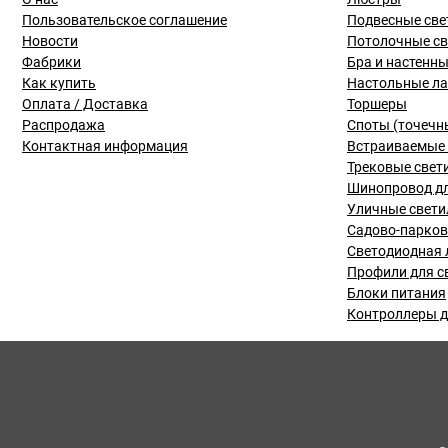
Пользовательское соглашение
Подвесные све
Новости
Потолочные с
Фабрики
Бра и настенн
Как купить
Настольные л
Оплата / Доставка
Торшеры
Распродажа
Споты (точечн
Контактная информация
Встраиваемые 
Трековые свет
Шинопровод дл
Уличные свети
Садово-парко
Светодиодная 
Профили для с
Блоки питания
Контроллеры д