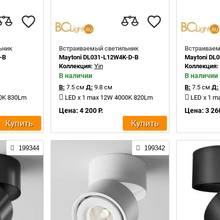
ьник
Встраиваемый светильник
Встраиваем
-B
Maytoni DL031-L12W4K-D-B
Maytoni DL
Коллекция:
Yin
Коллекция
В наличии
В наличии
В:
7.5 см
Д:
9.8 см
В:
7.5 см
Д:
00K 830Lm
LED x 1 max 12W 4000K 820Lm
LED x 1 
Цена: 4 200 Р.
Цена: 3 260
Купить
Купить
199344
199342