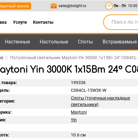
братный звонок
sales@bclight.ru
Пн - Пт
: 10:00
вка
Услуги
Контакты
Настенные
Настольные
Споты
Встраиваемые
-95
,
8-800-550-95-45
sales@bclight.ru
и)
Потолочный светильник Maytoni Yin 3000K 1x15Вт 24° C084C
toni Yin 3000K 1x15Вт 24° C
 товара:
199336
ель:
C084CL-15W3K-W
Споты (точечные накладные
егория:
светильники)
рика:
Maytoni
ия:
Yin
ота:
10.6 см