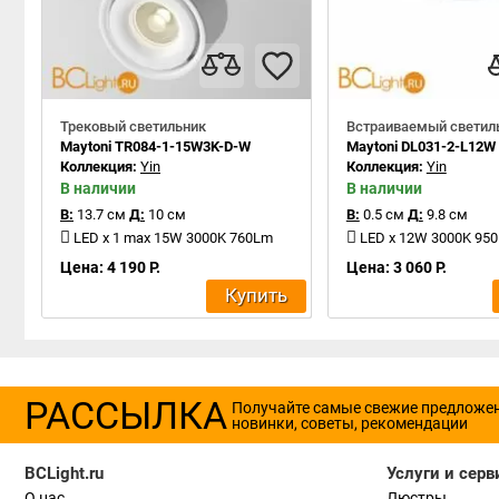
Трековый светильник
Встраиваемый светил
Maytoni TR084-1-15W3K-D-W
Maytoni DL031-2-L12W
Коллекция:
Yin
Коллекция:
Yin
В наличии
В наличии
В:
13.7 см
Д:
10 см
В:
0.5 см
Д:
9.8 см
LED x 1 max 15W 3000K 760Lm
LED x 12W 3000K 95
Цена: 4 190 Р.
Цена: 3 060 Р.
Купить
РАССЫЛКА
Получайте самые свежие предложе
новинки, советы, рекомендации
BCLight.ru
Услуги и серв
О нас
Люстры