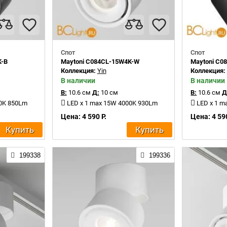
Спот
Спот
K-B
Maytoni C084CL-15W4K-W
Maytoni C0
Коллекция:
Yin
Коллекция
В наличии
В наличии
В:
10.6 см
Д:
10 см
В:
10.6 см
Д
00K 850Lm
LED x 1 max 15W 4000K 930Lm
LED x 1 
Цена: 4 590 Р.
Цена: 4 590
Купить
Купить
199338
199336