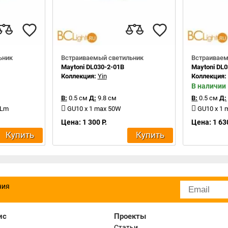
ьник
Встраиваемый светильник
Встраиваем
Maytoni DL030-2-01B
Maytoni DL
Коллекция:
Yin
Коллекция
В наличии
В:
0.5 см
Д:
9.8 см
В:
0.5 см
Д:
0Lm
GU10 x 1 max 50W
GU10 x 1
Цена: 1 300 Р.
Цена: 1 630
Купить
Купить
ния
ис
Проекты
Статьи