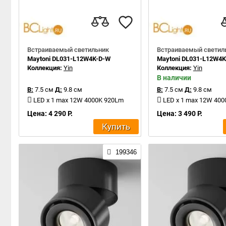
Встраиваемый светильник
Встраиваемый светил
Maytoni DL031-L12W4K-D-W
Maytoni DL031-L12W4K
Коллекция:
Yin
Коллекция:
Yin
В наличии
В:
7.5 см
Д:
9.8 см
В:
7.5 см
Д:
9.8 см
LED x 1 max 12W 4000K 920Lm
LED x 1 max 12W 40
Цена: 4 290 Р.
Цена: 3 490 Р.
Купить
199346