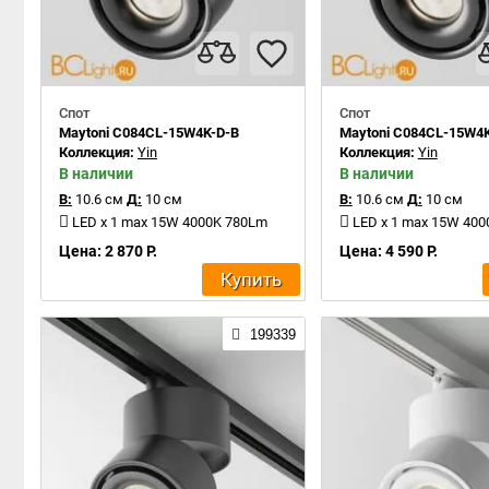
Спот
Спот
Maytoni C084CL-15W4K-D-B
Maytoni C084CL-15W4
Коллекция:
Yin
Коллекция:
Yin
В наличии
В наличии
В:
10.6 см
Д:
10 см
В:
10.6 см
Д:
10 см
LED x 1 max 15W 4000K 780Lm
LED x 1 max 15W 40
Цена: 2 870 Р.
Цена: 4 590 Р.
Купить
199339