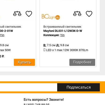
ый светильник
Встраиваемый светильник
030-2-01W
Maytoni DL031-L12W3K-D-W
:
Yin
Коллекция:
Yin
9.8 см
В:
7.5 см
Д:
9.8 см
 max 50W
LED x 1 max 12W 3000K 870Lm
 Р.
Купить
Подробнее
Есть вопросы? Звоните!
8 (495) 748 88 95