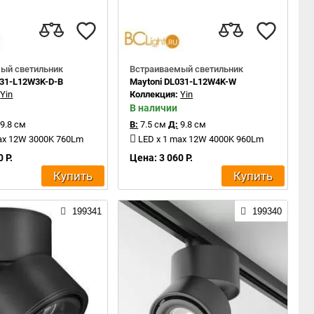
ый светильник
Встраиваемый светильник
031-L12W3K-D-B
Maytoni DL031-L12W4K-W
:
Yin
Коллекция:
Yin
В наличии
9.8 см
В:
7.5 см
Д:
9.8 см
max 12W 3000K 760Lm
LED x 1 max 12W 4000K 960Lm
 Р.
Цена: 3 060 Р.
Купить
Купить
199341
199340