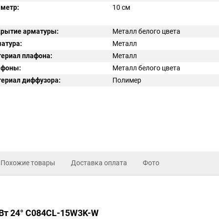
метр:
10 см
рытие арматуры:
Металл белого цвета
атура:
Металл
ериал плафона:
Металл
афоны:
Металл белого цвета
ериал диффузора:
Полимер
Похожие товары
Доставка оплата
Фото
5Вт 24° C084CL-15W3K-W