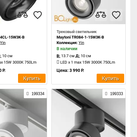
Трековый светильник
84CL-15W3K-B
Maytoni TR084-1-15W3K-B
:
Yin
Коллекция:
Yin
В наличии
:
10 см
В:
13.7 см
Д:
10 см
max 15W 3000K 750Lm
LED x 1 max 15W 3000K 750Lm
 Р.
Цена: 3 990 Р.
Купить
Купить
199334
199333