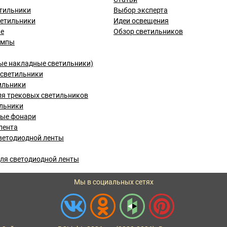
тильники
Выбор эксперта
ветильники
Идеи освещения
ые
Обзор светильников
ампы
ые накладные светильники)
светильники
ильники
я трековых светильников
льники
вые фонари
лента
ветодиодной ленты
ля светодиодной ленты
Мы в социальных сетях