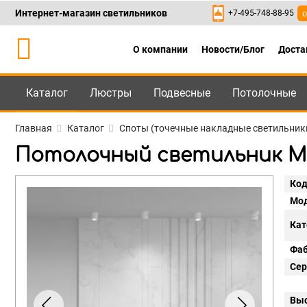
Интернет-магазин светильников
+7-495-748-88-95
о
О компании
Новости/Блог
Доста
Каталог
Люстры
Подвесные
Потолочные
Каталог
+7-495-748-88
Главная
Каталог
Споты (точечные накладные светильник
Потолочный светильник May
Код
Мод
Кат
Фаб
Сер
Выс