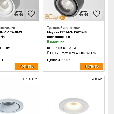
ветильник
Трековый светильник
084-1-15W4K-W
Maytoni TR084-1-15W4K-B
:
Yin
Коллекция:
Yin
В наличии
:
10 см
В:
13.7 см
Д:
10 см
LED x 1 max 15W 4000K 820Lm
 Р.
Цена: 3 990 Р.
Купить
Купить
137132
200394