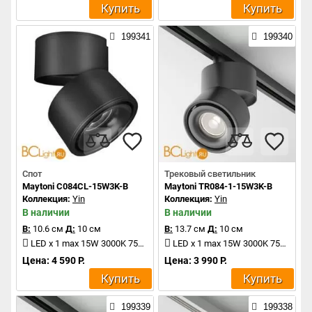
Купить
Купить
199341
199340
Спот
Трековый светильник
Maytoni C084CL-15W3K-B
Maytoni TR084-1-15W3K-B
Коллекция:
Yin
Коллекция:
Yin
В наличии
В наличии
В:
10.6 см
Д:
10 см
В:
13.7 см
Д:
10 см
LED x 1 max 15W 3000K 750Lm
LED x 1 max 15W 3000K 750Lm
Цена: 4 590 Р.
Цена: 3 990 Р.
Купить
Купить
199339
199338