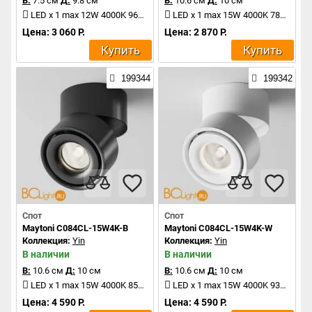
В:
7.5 см
Д:
9.8 см
В:
10.6 см
Д:
10 см
LED x 1 max 12W 4000K 960Lm
LED x 1 max 15W 4000K 780Lm
Цена: 3 060 Р.
Цена: 2 870 Р.
Купить
Купить
199344
199342
Спот
Спот
Maytoni C084CL-15W4K-B
Maytoni C084CL-15W4K-W
Коллекция:
Yin
Коллекция:
Yin
В наличии
В наличии
В:
10.6 см
Д:
10 см
В:
10.6 см
Д:
10 см
LED x 1 max 15W 4000K 850Lm
LED x 1 max 15W 4000K 930Lm
Цена: 4 590 Р.
Цена: 4 590 Р.