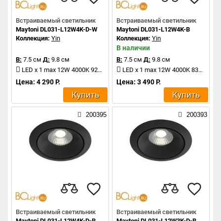
Встраиваемый светильник
Встраиваемый светильник
Maytoni DL031-L12W4K-D-W
Maytoni DL031-L12W4K-B
Коллекция:
Yin
Коллекция:
Yin
В наличии
В:
7.5 см
Д:
9.8 см
В:
7.5 см
Д:
9.8 см
LED x 1 max 12W 4000K 920Lm
LED x 1 max 12W 4000K 830Lm
Цена: 4 290 Р.
Цена: 3 490 Р.
Купить
Купить
200395
200393
Встраиваемый светильник
Встраиваемый светильник
Maytoni DL031-L12W4K-D-B
Maytoni DL031-L12W3K-D-B