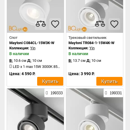
Спот
Трековый светильник
Maytoni C084CL-15W3K-W
Maytoni TR084-1-15W4K-W
Коллекция:
Yin
Коллекция:
Yin
В наличии
В наличии
В:
10.6 см
Д:
10 см
В:
13.7 см
Д:
10 см
LED x 1 max 15W 3000K 850Lm
Цена: 4 590 Р.
Цена: 3 990 Р.
Купить
Купить
199333
199331