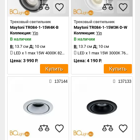
Трековый светильник
Трековый светильник
Maytoni TR084-1-15W4K-B
Maytoni TR084-1-15W3K-D-W
Коллекция:
Yin
Коллекция:
Yin
В наличии
В наличии
В:
13.7 см
Д:
10 см
В:
13.7 см
Д:
10 см
LED x 1 max 15W 4000K 820Lm
LED x 1 max 15W 3000K 760Lm
Цена: 3 990 Р.
Цена: 4 190 Р.
Купить
Купить
137144
137133