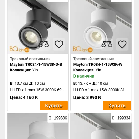
Трековый светильник
Трековый светильник
Maytoni TR084-1-15W3K-D-B
Maytoni TR084-1-15W3K-W
Коллекция:
Yin
Коллекция:
Yin
В наличии
В:
13.7 см
Д:
10 см
В:
13.7 см
Д:
10 см
LED x 1 max 15W 3000K 690Lm
LED x 1 max 15W 3000K 810Lm
Цена: 4 160 Р.
Цена: 3 990 Р.
Купить
Купить
199336
199334