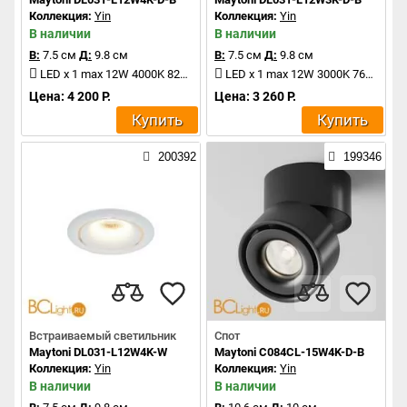
Коллекция:
Yin
Коллекция:
Yin
В наличии
В наличии
В:
7.5 см
Д:
9.8 см
В:
7.5 см
Д:
9.8 см
LED x 1 max 12W 4000K 820Lm
LED x 1 max 12W 3000K 760Lm
Цена: 4 200 Р.
Цена: 3 260 Р.
Купить
Купить
200392
199346
Встраиваемый светильник
Спот
Maytoni DL031-L12W4K-W
Maytoni C084CL-15W4K-D-B
Коллекция:
Yin
Коллекция:
Yin
В наличии
В наличии