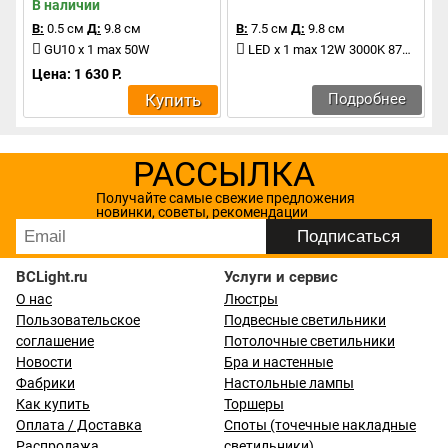
В наличии
В:
0.5 см
Д:
9.8 см
В:
7.5 см
Д:
9.8 см
GU10 x 1 max 50W
LED x 1 max 12W 3000K 870Lm
Цена: 1 630 Р.
Купить
Подробнее
РАССЫЛКА
Получайте самые свежие предложения
новинки, советы, рекомендации
BCLight.ru
Услуги и сервис
О нас
Люстры
Пользовательское
Подвесные светильники
соглашение
Потолочные светильники
Новости
Бра и настенные
Фабрики
Настольные лампы
Как купить
Торшеры
Оплата / Доставка
Споты (точечные накладные
Распродажа
светильники)