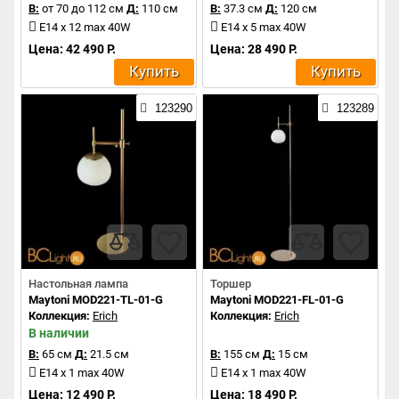
В:
от 70 до 112 см
Д:
110 см
В:
37.3 см
Д:
120 см
E14 x 12 max 40W
E14 x 5 max 40W
Цена: 42 490 Р.
Цена: 28 490 Р.
Купить
Купить
123290
123289
Настольная лампа
Торшер
Maytoni MOD221-TL-01-G
Maytoni MOD221-FL-01-G
Коллекция:
Erich
Коллекция:
Erich
В наличии
В:
65 см
Д:
21.5 см
В:
155 см
Д:
15 см
E14 x 1 max 40W
E14 x 1 max 40W
Цена: 12 490 Р.
Цена: 18 490 Р.