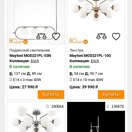
Подвесной светильник
Люстра
Maytoni MOD221PL-03N
Maytoni MOD221PL-10G
Коллекция:
Erich
Коллекция:
Erich
В наличии
В наличии
В:
137 см
Д:
89 см
В:
34 см
Д:
90.7 см
E14 x 3 max 40W
E14 x 10 max 40W
Цена: 27 990 Р.
Цена: 39 990 Р.
Купить
Купить
180664
136878