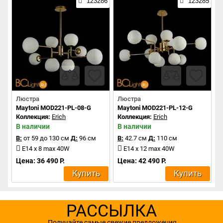
123286
123285
Люстра
Люстра
Maytoni MOD221-PL-08-G
Maytoni MOD221-PL-12-G
Коллекция:
Erich
Коллекция:
Erich
В наличии
В наличии
В:
от 59 до 130 см
Д:
96 см
В:
42.7 см
Д:
110 см
E14 x 8 max 40W
E14 x 12 max 40W
Цена: 36 490 Р.
Цена: 42 490 Р.
Купить
Купить
РАССЫЛКА
Получайте самые свежие предложения