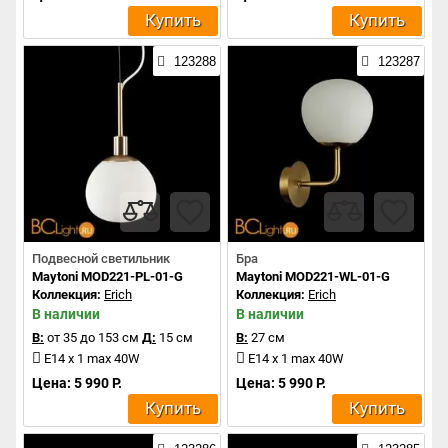
Купить
Купить
123288
123287
Подвесной светильник
Бра
Maytoni MOD221-PL-01-G
Maytoni MOD221-WL-01-G
Коллекция:
Erich
Коллекция:
Erich
В наличии
В наличии
В:
от 35 до 153 см
Д:
15 см
В:
27 см
E14 x 1 max 40W
E14 x 1 max 40W
Цена: 5 990 Р.
Цена: 5 990 Р.
Купить
Купить