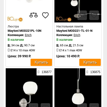
Люстра
Настольная лампа
Maytoni MOD221PL-10N
Maytoni MOD221-TL-01-N
Коллекция:
Erich
Коллекция:
Erich
В наличии
В наличии
В:
34 см
Д:
90.7 см
В:
65 см
Д:
21.5 см
E14 x 10 max 40W
E14 x 1 max 40W
Цена: 39 990 Р.
Цена: 10 490 Р.
Купить
Купить
136877
136875