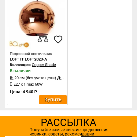
Подвесной светильник
LOFT IT LOFT2023-A
Коллекция:
Copper Shade
В наличии
В:
20 см (без учета цепи)
Д:
20 см
E27 x 1 max 60W
Цена: 4 940 Р.
Купить
РАССЫЛКА
Получайте самые свежие предложения
новинки, советы, рекомендации