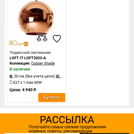
Подвесной светильник
LOFT IT LOFT2023-A
Коллекция:
Copper Shade
В наличии
В:
20 см (без учета цепи)
Д:
20 см
E27 x 1 max 60W
Цена: 4 940 Р.
Купить
РАССЫЛКА
Получайте самые свежие предложения
новинки, советы, рекомендации