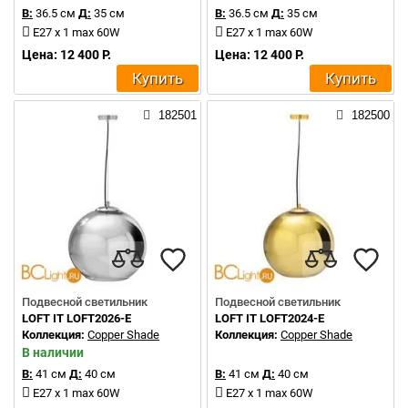
В:
36.5 см
Д:
35 см
В:
36.5 см
Д:
35 см
E27 x 1 max 60W
E27 x 1 max 60W
Цена: 12 400 Р.
Цена: 12 400 Р.
Купить
Купить
182501
182500
Подвесной светильник
Подвесной светильник
LOFT IT LOFT2026-E
LOFT IT LOFT2024-E
Коллекция:
Copper Shade
Коллекция:
Copper Shade
В наличии
В:
41 см
Д:
40 см
В:
41 см
Д:
40 см
E27 x 1 max 60W
E27 x 1 max 60W