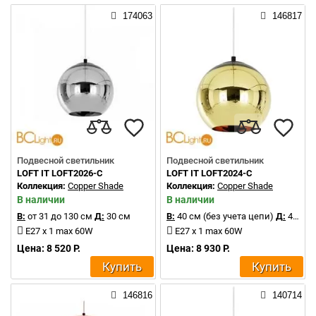
174063
146817
Подвесной светильник
Подвесной светильник
LOFT IT LOFT2026-C
LOFT IT LOFT2024-C
Коллекция:
Copper Shade
Коллекция:
Copper Shade
В наличии
В наличии
В:
от 31 до 130 см
Д:
30 см
В:
40 см (без учета цепи)
Д:
40 см
E27 x 1 max 60W
E27 x 1 max 60W
Цена: 8 520 Р.
Цена: 8 930 Р.
Купить
Купить
146816
140714