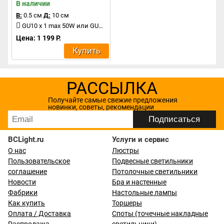
В наличии
В:
0.5 см
Д:
10 см
GU10 x 1 max 50W или GU5.3 x 1 max 50W
Цена: 1 199 Р.
Купить
РАССЫЛКА
Получайте самые свежие предложения
новинки, советы, рекомендации
BCLight.ru
Услуги и сервис
О нас
Люстры
Пользовательское
Подвесные светильники
соглашение
Потолочные светильники
Новости
Бра и настенные
Фабрики
Настольные лампы
Как купить
Торшеры
Оплата / Доставка
Споты (точечные накладные