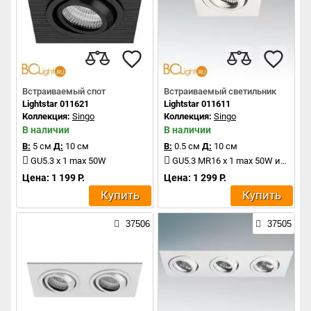
Встраиваемый спот
Встраиваемый светильник
Lightstar 011621
Lightstar 011611
Коллекция:
Singo
Коллекция:
Singo
В наличии
В наличии
В:
5 см
Д:
10 см
В:
0.5 см
Д:
10 см
GU5.3 x 1 max 50W
GU5.3 MR16 x 1 max 50W или GU10 x 1 max 50W
Цена: 1 199 Р.
Цена: 1 299 Р.
Купить
Купить
37506
37505