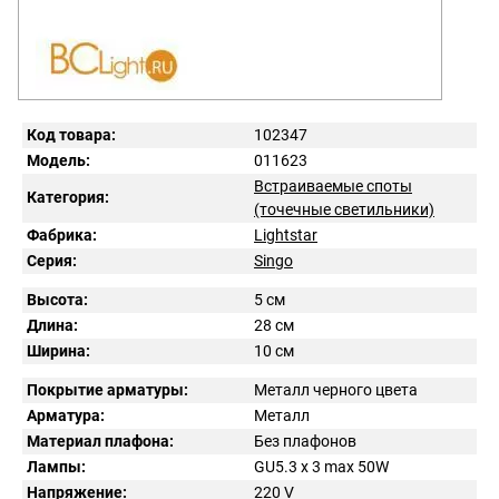
Код товара:
102347
Модель:
011623
Встраиваемые споты
Категория:
(точечные светильники)
Фабрика:
Lightstar
Серия:
Singo
Высота:
5 см
Длина:
28 см
Ширина:
10 см
Покрытие арматуры:
Металл черного цвета
Арматура:
Металл
Материал плафона:
Без плафонов
Лампы:
GU5.3 x 3 max 50W
Напряжение:
220
V