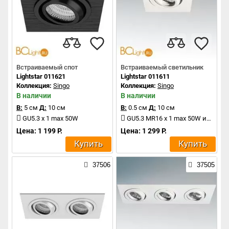
Встраиваемый спот
Встраиваемый светильник
Lightstar 011621
Lightstar 011611
Коллекция:
Singo
Коллекция:
Singo
В наличии
В наличии
В:
5 см
Д:
10 см
В:
0.5 см
Д:
10 см
GU5.3 x 1 max 50W
GU5.3 MR16 x 1 max 50W или GU10 x 1 max 50W
Цена: 1 199 Р.
Цена: 1 299 Р.
Купить
Купить
37506
37505