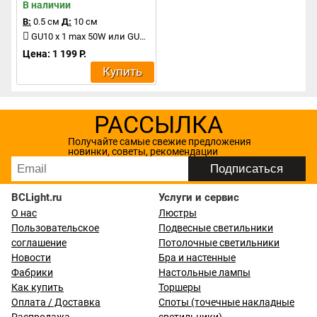
В наличии
В:
0.5 см
Д:
10 см
GU10 x 1 max 50W или GU5.3 x 1 max 50W
Цена: 1 199 Р.
Купить
РАССЫЛКА
Получайте самые свежие предложения
новинки, советы, рекомендации
BCLight.ru
Услуги и сервис
О нас
Люстры
Пользовательское
Подвесные светильники
соглашение
Потолочные светильники
Новости
Бра и настенные
Фабрики
Настольные лампы
Как купить
Торшеры
Оплата / Доставка
Споты (точечные накладные