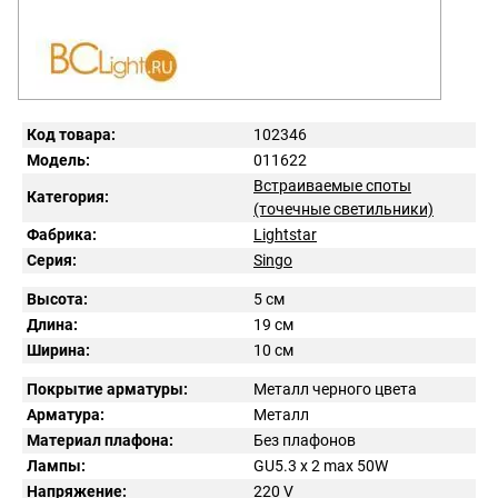
Код товара:
102346
Модель:
011622
Встраиваемые споты
Категория:
(точечные светильники)
Фабрика:
Lightstar
Серия:
Singo
Высота:
5 см
Длина:
19 см
Ширина:
10 см
Покрытие арматуры:
Металл черного цвета
Арматура:
Металл
Материал плафона:
Без плафонов
Лампы:
GU5.3 x 2 max 50W
Напряжение:
220
V