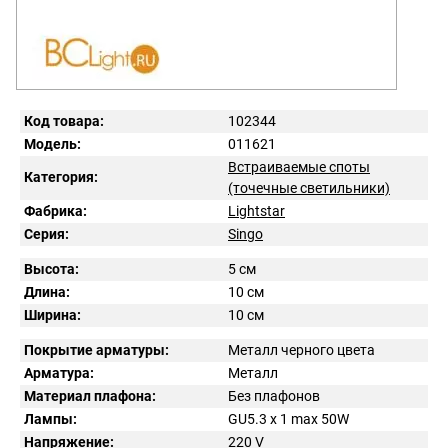
Код товара:
102344
Модель:
011621
Встраиваемые споты
Категория:
(точечные светильники)
Фабрика:
Lightstar
Серия:
Singo
Высота:
5 см
Длина:
10 см
Ширина:
10 см
Покрытие арматуры:
Металл черного цвета
Арматура:
Металл
Материал плафона:
Без плафонов
Лампы:
GU5.3 x 1 max 50W
Напряжение:
220
V