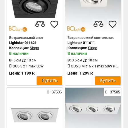
Встраиваемый спот
Встраиваемый светильник
Lightstar 011621
Lightstar 011611
Коллекция:
Singo
Коллекция:
Singo
В наличии
В наличии
В:
5 см
Д:
10 см
В:
0.5 см
Д:
10 см
GU5.3 x 1 max 50W
GU5.3 MR16 x 1 max 50W или GU10 x 1 max 50W
Цена: 1 199 Р.
Цена: 1 299 Р.
Купить
Купить
37506
37505