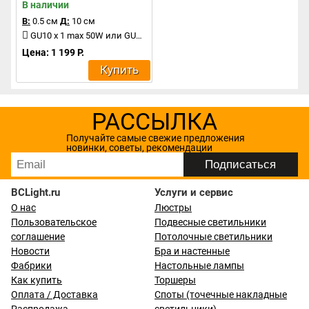
В наличии
В:
0.5 см
Д:
10 см
GU10 x 1 max 50W или GU5.3 x 1 max 50W
Цена: 1 199 Р.
Купить
РАССЫЛКА
Получайте самые свежие предложения
новинки, советы, рекомендации
BCLight.ru
Услуги и сервис
О нас
Люстры
Пользовательское
Подвесные светильники
соглашение
Потолочные светильники
Новости
Бра и настенные
Фабрики
Настольные лампы
Как купить
Торшеры
Оплата / Доставка
Споты (точечные накладные