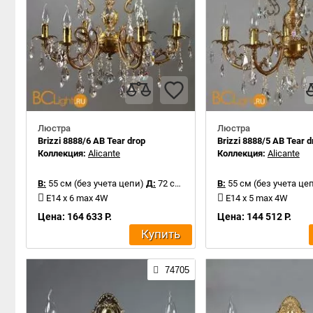
Люстра
Люстра
Brizzi 8888/6 AB Tear drop
Brizzi 8888/5 AB Tear d
Коллекция:
Alicante
Коллекция:
Alicante
В:
55 см (без учета цепи)
Д:
72 см
В:
55 см (без учета це
E14 x 6 max 4W
E14 x 5 max 4W
Цена: 164 633 Р.
Цена: 144 512 Р.
Купить
74705