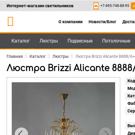
Интернет-магазин светильников
+7-495-748-88-95
о
О компании
Новости/Блог
Доста
Каталог
Люстры
Подвесные
Потолочные
Каталог
+7-495-748-88
Главная
Каталог
Люстры
Люстра Brizzi Alicante 8888/6+
Люстра Brizzi Alicante 8888/
Код
Мод
Кат
Фаб
Сер
Выс
Диа