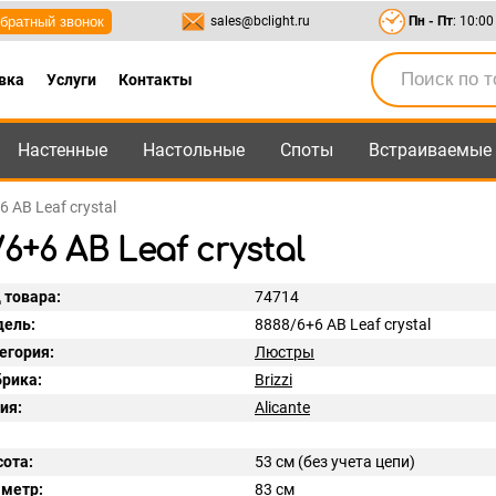
братный звонок
sales@bclight.ru
Пн - Пт
: 10:00
вка
Услуги
Контакты
Настенные
Настольные
Споты
Встраиваемые
-95
,
8-800-550-95-45
sales@bclight.ru
6 AB Leaf crystal
6+6 AB Leaf crystal
 товара:
74714
ель:
8888/6+6 AB Leaf crystal
егория:
Люстры
рика:
Brizzi
ия:
Alicante
ота:
53 см (без учета цепи)
метр:
83 см