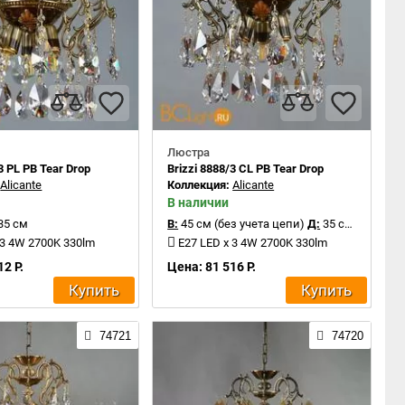
Люстра
3 PL PB Tear Drop
Brizzi 8888/3 CL PB Tear Drop
:
Alicante
Коллекция:
Alicante
В наличии
35 см
В:
45 см (без учета цепи)
Д:
35 см
 3 4W 2700K 330lm
E27 LED x 3 4W 2700K 330lm
12 Р.
Цена: 81 516 Р.
Купить
Купить
74721
74720