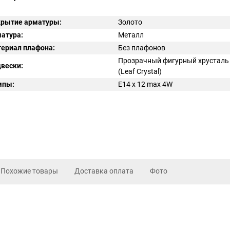
рытие арматуры:
Золото
атура:
Металл
ериал плафона:
Без плафонов
Прозрачный фигурный хрусталь
вески:
(Leaf Crystal)
мпы:
E14 x 12 max 4W
Похожие товары
Доставка оплата
Фото