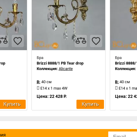
Бра
Бра
rop
Brizzi 8888/1 PB Tear drop
Brizzi 8888/
Коллекция:
Alicante
Коллекция
В:
40 см
В:
40 см
E14 x 1 max 4W
E14 x 1 m
Цена: 22 428 Р.
Цена: 22 4
Купить
Купить
ния