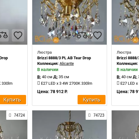
Люстра
Люстра
 Drop
Brizzi 8888/3 PL AB Tear Drop
Brizzi 8888/
Коллекция:
Alicante
Коллекция
В наличии
В наличии
В:
40 см
Д:
35 см
В:
40 см
Д:
K 330lm
E27 LED x 3 4W 2700K 330lm
E27 LED x
Цена: 78 912 Р.
Цена: 78 9
Купить
Купить
74724
74723