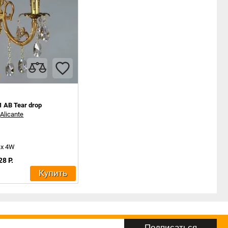
1 AB Tear drop
:
Alicante
ax 4W
28 Р.
Купить