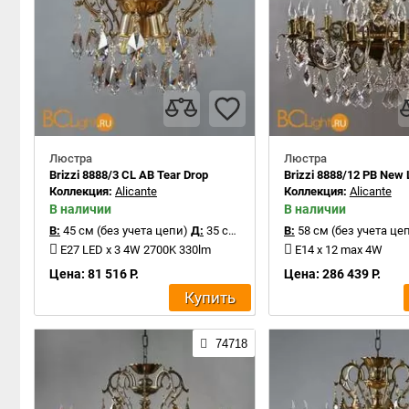
Люстра
Люстра
Brizzi 8888/3 CL AB Tear Drop
Brizzi 8888/12 PB New 
Коллекция:
Alicante
Коллекция:
Alicante
В наличии
В наличии
В:
45 см (без учета цепи)
Д:
35 см
В:
58 см (без учета це
E27 LED x 3 4W 2700K 330lm
E14 x 12 max 4W
Цена: 81 516 Р.
Цена: 286 439 Р.
Купить
74718