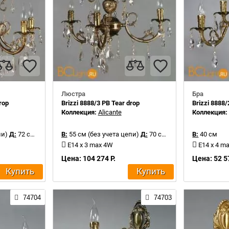
Люстра
Бра
rop
Brizzi 8888/3 PB Tear drop
Brizzi 8888/
Коллекция:
Alicante
Коллекция
пи)
Д:
72 см
В:
55 см (без учета цепи)
Д:
70 см
В:
40 см
E14 x 3 max 4W
E14 x 4 m
Цена: 104 274 Р.
Цена: 52 5
Купить
Купить
74704
74703