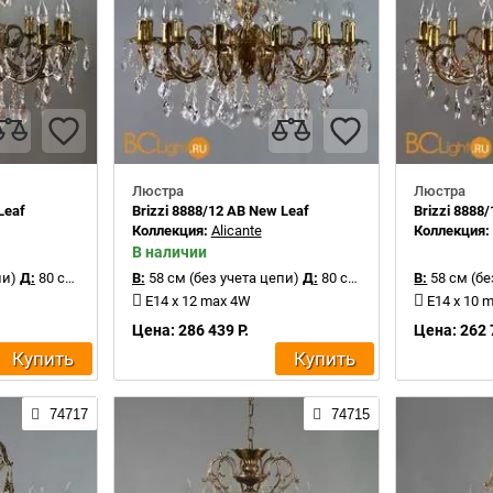
Люстра
Люстра
Leaf
Brizzi 8888/12 AB New Leaf
Brizzi 8888/
Коллекция:
Alicante
Коллекция
В наличии
пи)
Д:
80 см
В:
58 см (без учета цепи)
Д:
80 см
В:
58 см (бе
E14 x 12 max 4W
E14 x 10 
Цена: 286 439 Р.
Цена: 262 
Купить
Купить
74717
74715