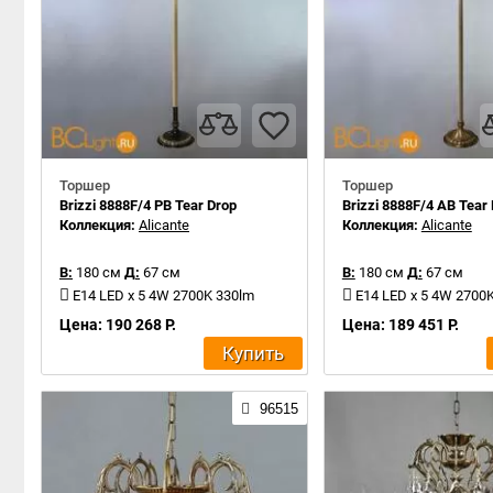
Торшер
Торшер
Brizzi 8888F/4 PB Tear Drop
Brizzi 8888F/4 AB Tear
Коллекция:
Alicante
Коллекция:
Alicante
В:
180 см
Д:
67 см
В:
180 см
Д:
67 см
E14 LED x 5 4W 2700K 330lm
E14 LED x 5 4W 2700
Цена: 190 268 Р.
Цена: 189 451 Р.
Купить
96515