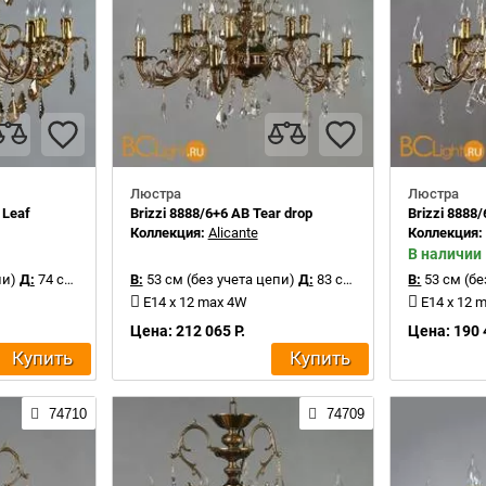
Люстра
Люстра
 Leaf
Brizzi 8888/6+6 AB Tear drop
Brizzi 8888/
Коллекция:
Alicante
Коллекция
В наличии
пи)
Д:
74 см
В:
53 см (без учета цепи)
Д:
83 см
В:
53 см (бе
E14 x 12 max 4W
E14 x 12 
Цена: 212 065 Р.
Цена: 190 
Купить
Купить
74710
74709