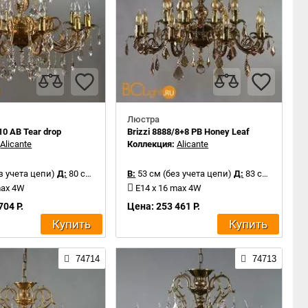
Люстра
10 AB Tear drop
Brizzi 8888/8+8 PB Honey Leaf
:
Alicante
Коллекция:
Alicante
з учета цепи)
Д:
80 см
В:
53 см (без учета цепи)
Д:
83 см
max 4W
E14 x 16 max 4W
704 Р.
Цена: 253 461 Р.
Купить
Купить
74714
74713