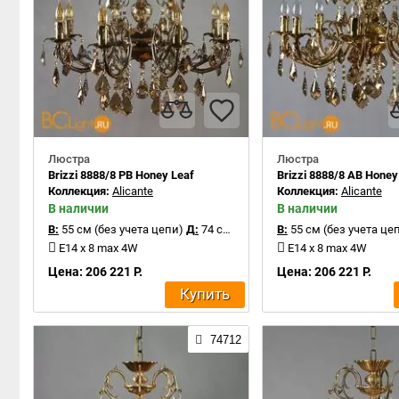
Люстра
Люстра
Brizzi 8888/8 PB Honey Leaf
Brizzi 8888/8 AB Honey
Коллекция:
Alicante
Коллекция:
Alicante
В наличии
В наличии
В:
55 см (без учета цепи)
Д:
74 см
В:
55 см (без учета це
E14 x 8 max 4W
E14 x 8 max 4W
Цена: 206 221 Р.
Цена: 206 221 Р.
Купить
74712