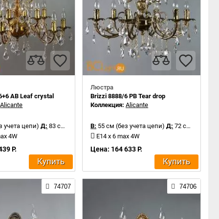
Люстра
6+6 AB Leaf crystal
Brizzi 8888/6 PB Tear drop
:
Alicante
Коллекция:
Alicante
з учета цепи)
Д:
83 см
В:
55 см (без учета цепи)
Д:
72 см
max 4W
E14 x 6 max 4W
439 Р.
Цена: 164 633 Р.
Купить
Купить
74707
74706