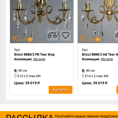
Бра
Бра
Brizzi 8888/2 PB Tear drop
Brizzi 8888/2 AB Tear d
Коллекция:
Alicante
Коллекция:
Alicante
В:
40 см
В:
40 см
E14 x 2 max 4W
E14 x 2 max 4W
Цена: 39 019 Р.
Цена: 39 019 Р.
Купить
РАССЫЛКА
Получайте самые свежие предложе