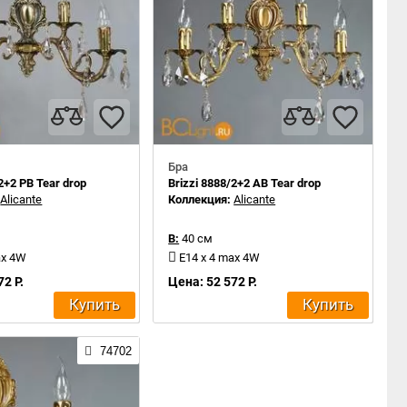
Бра
2+2 PB Tear drop
Brizzi 8888/2+2 AB Tear drop
:
Alicante
Коллекция:
Alicante
В:
40 см
ax 4W
E14 x 4 max 4W
72 Р.
Цена: 52 572 Р.
Купить
Купить
74702