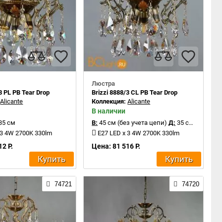
Люстра
3 PL PB Tear Drop
Brizzi 8888/3 CL PB Tear Drop
:
Alicante
Коллекция:
Alicante
В наличии
35 см
В:
45 см (без учета цепи)
Д:
35 см
 3 4W 2700K 330lm
E27 LED x 3 4W 2700K 330lm
12 Р.
Цена: 81 516 Р.
Купить
Купить
74721
74720