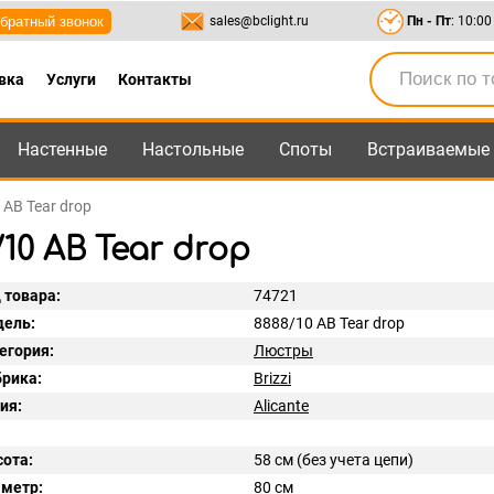
братный звонок
sales@bclight.ru
Пн - Пт
: 10:00
вка
Услуги
Контакты
Настенные
Настольные
Споты
Встраиваемые
-95
,
8-800-550-95-45
sales@bclight.ru
 AB Tear drop
10 AB Tear drop
 товара:
74721
ель:
8888/10 AB Tear drop
егория:
Люстры
рика:
Brizzi
ия:
Alicante
ота:
58 см (без учета цепи)
метр:
80 см