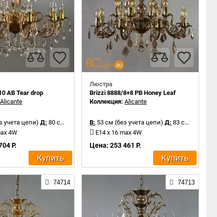
Люстра
10 AB Tear drop
Brizzi 8888/8+8 PB Honey Leaf
:
Alicante
Коллекция:
Alicante
з учета цепи)
Д:
80 см
В:
53 см (без учета цепи)
Д:
83 см
max 4W
E14 x 16 max 4W
704 Р.
Цена: 253 461 Р.
Купить
Купить
74714
74713