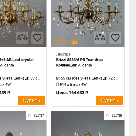
Люстра
6+6 AB Leaf crystal
Brizzi 8888/6 PB Tear drop
:
Alicante
Коллекция:
Alicante
з учета цепи)
Д:
83 см
В:
55 см (без учета цепи)
Д:
72 см
max 4W
E14 x 6 max 4W
439 Р.
Цена: 164 633 Р.
Купить
Купить
74707
74706