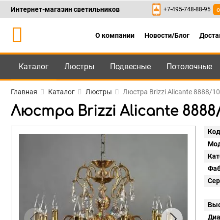
Интернет-магазин светильников
+7-495-748-88-95
о
О компании
Новости/Блог
Доста
Каталог
Люстры
Подвесные
Потолочные
Каталог
+7-495-748-88
Главная
Каталог
Люстры
Люстра Brizzi Alicante 8888/10
Люстра Brizzi Alicante 8888/
Код
Мод
Кат
Фаб
Сер
Выс
Диа