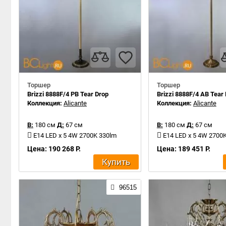
Торшер
Торшер
Brizzi 8888F/4 PB Tear Drop
Brizzi 8888F/4 AB Tear
Коллекция:
Alicante
Коллекция:
Alicante
В:
180 см
Д:
67 см
В:
180 см
Д:
67 см
E14 LED x 5 4W 2700K 330lm
E14 LED x 5 4W 2700
Цена: 190 268 Р.
Цена: 189 451 Р.
Купить
96515