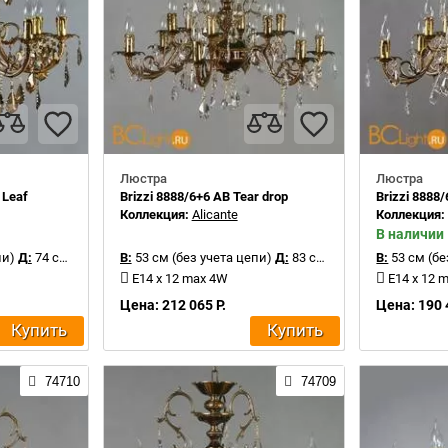
Люстра
Люстра
 Leaf
Brizzi 8888/6+6 AB Tear drop
Brizzi 8888/
Коллекция:
Alicante
Коллекция
В наличии
пи)
Д:
74 см
В:
53 см (без учета цепи)
Д:
83 см
В:
53 см (бе
E14 x 12 max 4W
E14 x 12 
Цена: 212 065 Р.
Цена: 190 
Купить
Купить
74710
74709