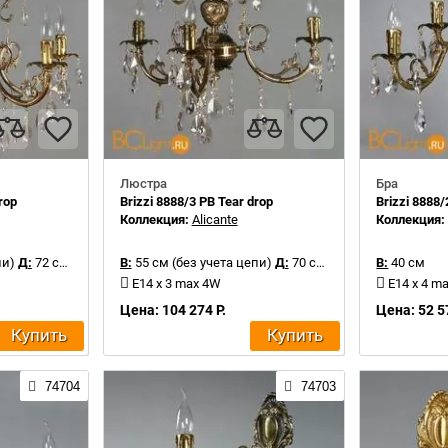
Люстра
Бра
rop
Brizzi 8888/3 PB Tear drop
Brizzi 8888/
Коллекция:
Alicante
Коллекция
пи)
Д:
72 см
В:
55 см (без учета цепи)
Д:
70 см
В:
40 см
E14 x 3 max 4W
E14 x 4 m
Цена: 104 274 Р.
Цена: 52 5
Купить
Купить
74704
74703