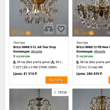
Люстра
Люстра
Brizzi 8888/3 CL AB Tear Drop
Brizzi 8888/12 PB New 
Коллекция:
Alicante
Коллекция:
Alicante
В наличии
В наличии
В:
45 см (без учета цепи)
Д:
35 см
В:
58 см (без учета це
E27 LED x 3 4W 2700K 330lm
E14 x 12 max 4W
Цена: 81 516 Р.
Цена: 286 439 Р.
Купить
74718