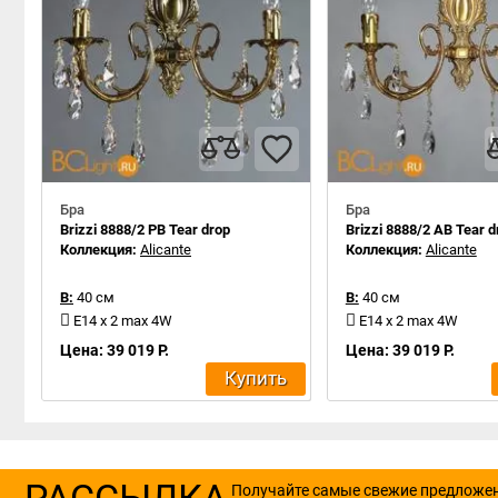
Бра
Бра
Brizzi 8888/2 PB Tear drop
Brizzi 8888/2 AB Tear d
Коллекция:
Alicante
Коллекция:
Alicante
В:
40 см
В:
40 см
E14 x 2 max 4W
E14 x 2 max 4W
Цена: 39 019 Р.
Цена: 39 019 Р.
Купить
РАССЫЛКА
Получайте самые свежие предложе