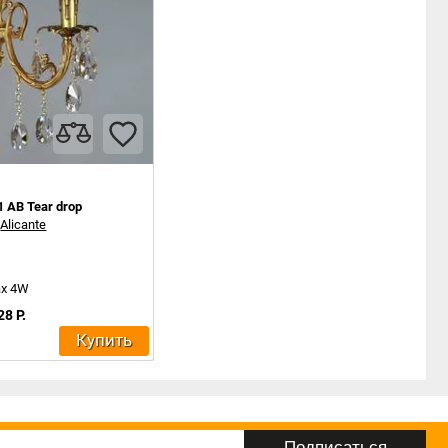
1 AB Tear drop
:
Alicante
ax 4W
28 Р.
Купить