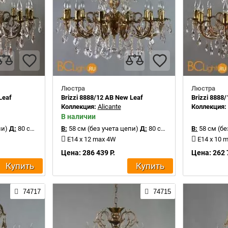
Люстра
Люстра
Leaf
Brizzi 8888/12 AB New Leaf
Brizzi 8888/
Коллекция:
Alicante
Коллекция
В наличии
пи)
Д:
80 см
В:
58 см (без учета цепи)
Д:
80 см
В:
58 см (бе
E14 x 12 max 4W
E14 x 10 
Цена: 286 439 Р.
Цена: 262 
Купить
Купить
74717
74715