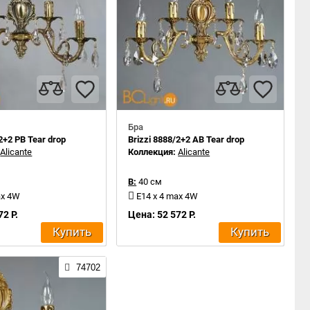
Бра
2+2 PB Tear drop
Brizzi 8888/2+2 AB Tear drop
:
Alicante
Коллекция:
Alicante
В:
40 см
ax 4W
E14 x 4 max 4W
72 Р.
Цена: 52 572 Р.
Купить
Купить
74702