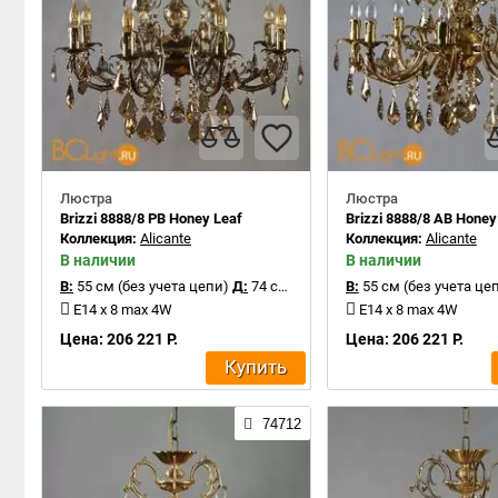
Люстра
Люстра
Brizzi 8888/8 PB Honey Leaf
Brizzi 8888/8 AB Honey
Коллекция:
Alicante
Коллекция:
Alicante
В наличии
В наличии
В:
55 см (без учета цепи)
Д:
74 см
В:
55 см (без учета це
E14 x 8 max 4W
E14 x 8 max 4W
Цена: 206 221 Р.
Цена: 206 221 Р.
Купить
74712