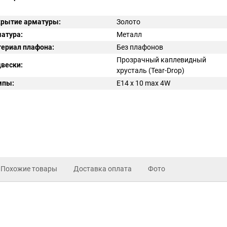
рытие арматуры:
Золото
атура:
Металл
ериал плафона:
Без плафонов
Прозрачный каплевидный
вески:
хрусталь (Tear-Drop)
мпы:
E14 x 10 max 4W
Похожие товары
Доставка оплата
Фото