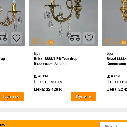
Бра
Бра
rop
Brizzi 8888/1 PB Tear drop
Brizzi 8888/
Коллекция:
Alicante
Коллекция
В:
40 см
В:
40 см
E14 x 1 max 4W
E14 x 1 m
Цена: 22 428 Р.
Цена: 22 4
Купить
Купить
ния