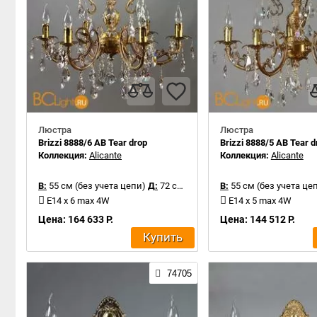
Люстра
Люстра
Brizzi 8888/6 AB Tear drop
Brizzi 8888/5 AB Tear d
Коллекция:
Alicante
Коллекция:
Alicante
В:
55 см (без учета цепи)
Д:
72 см
В:
55 см (без учета це
E14 x 6 max 4W
E14 x 5 max 4W
Цена: 164 633 Р.
Цена: 144 512 Р.
Купить
74705