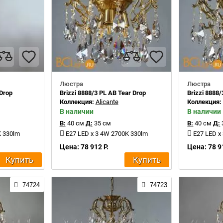
Люстра
Люстра
 Drop
Brizzi 8888/3 PL AB Tear Drop
Brizzi 8888/
Коллекция:
Alicante
Коллекция
В наличии
В наличии
В:
40 см
Д:
35 см
В:
40 см
Д:
K 330lm
E27 LED x 3 4W 2700K 330lm
E27 LED x
Цена: 78 912 Р.
Цена: 78 9
Купить
Купить
74724
74723