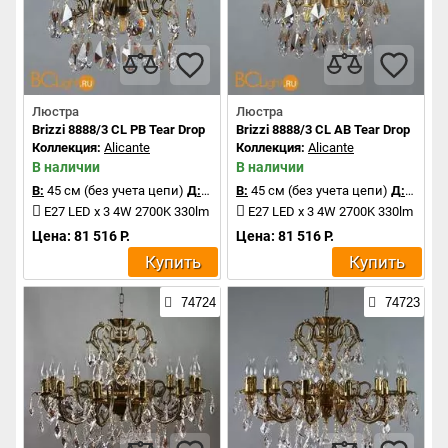
Люстра
Люстра
Brizzi 8888/3 CL PB Tear Drop
Brizzi 8888/3 CL AB Tear Drop
Коллекция:
Alicante
Коллекция:
Alicante
В наличии
В наличии
В:
45 см (без учета цепи)
Д:
35 см
В:
45 см (без учета цепи)
Д:
35 см
E27 LED x 3 4W 2700K 330lm
E27 LED x 3 4W 2700K 330lm
Цена: 81 516 Р.
Цена: 81 516 Р.
Купить
Купить
74724
74723