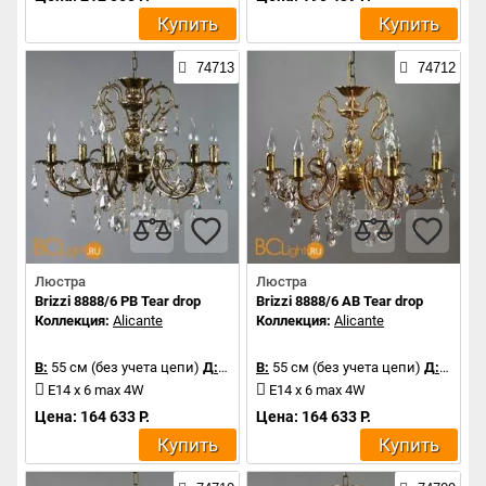
Купить
Купить
74713
74712
Люстра
Люстра
Brizzi 8888/6 PB Tear drop
Brizzi 8888/6 AB Tear drop
Коллекция:
Alicante
Коллекция:
Alicante
В:
55 см (без учета цепи)
Д:
72 см
В:
55 см (без учета цепи)
Д:
72 см
E14 x 6 max 4W
E14 x 6 max 4W
Цена: 164 633 Р.
Цена: 164 633 Р.
Купить
Купить