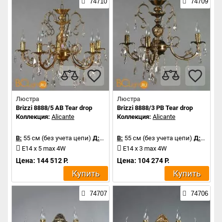
74710
74709
Люстра
Люстра
Brizzi 8888/5 AB Tear drop
Brizzi 8888/3 PB Tear drop
Коллекция:
Alicante
Коллекция:
Alicante
В:
55 см (без учета цепи)
Д:
72 см
В:
55 см (без учета цепи)
Д:
70 см
E14 x 5 max 4W
E14 x 3 max 4W
Цена: 144 512 Р.
Цена: 104 274 Р.
Купить
Купить
74707
74706