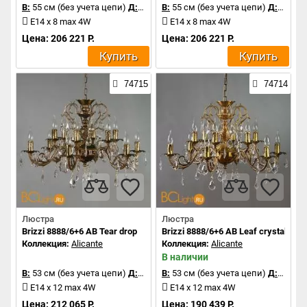
В:
55 см (без учета цепи)
Д:
74 см
В:
55 см (без учета цепи)
Д:
74 см
E14 x 8 max 4W
E14 x 8 max 4W
Цена: 206 221 Р.
Цена: 206 221 Р.
Купить
Купить
74715
74714
Люстра
Люстра
Brizzi 8888/6+6 AB Tear drop
Brizzi 8888/6+6 AB Leaf crystal
Коллекция:
Alicante
Коллекция:
Alicante
В наличии
В:
53 см (без учета цепи)
Д:
83 см
В:
53 см (без учета цепи)
Д:
83 см
E14 x 12 max 4W
E14 x 12 max 4W
Цена: 212 065 Р.
Цена: 190 439 Р.