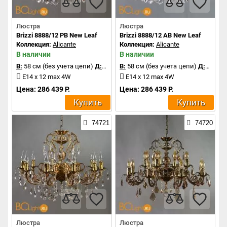
Люстра
Люстра
Brizzi 8888/12 PB New Leaf
Brizzi 8888/12 AB New Leaf
Коллекция:
Alicante
Коллекция:
Alicante
В наличии
В наличии
В:
58 см (без учета цепи)
Д:
80 см
В:
58 см (без учета цепи)
Д:
80 см
E14 x 12 max 4W
E14 x 12 max 4W
Цена: 286 439 Р.
Цена: 286 439 Р.
Купить
Купить
74721
74720
Люстра
Люстра