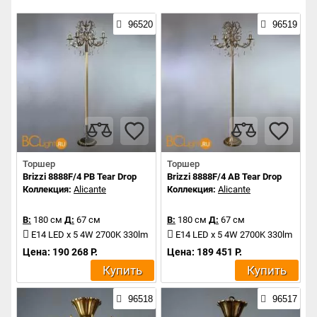
96520
96519
Торшер
Торшер
Brizzi 8888F/4 PB Tear Drop
Brizzi 8888F/4 AB Tear Drop
Коллекция:
Alicante
Коллекция:
Alicante
В:
180 см
Д:
67 см
В:
180 см
Д:
67 см
E14 LED x 5 4W 2700K 330lm
E14 LED x 5 4W 2700K 330lm
Цена: 190 268 Р.
Цена: 189 451 Р.
Купить
Купить
96518
96517