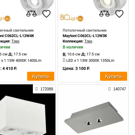
лочный светильник
Потолочный светильник
oni C062CL-L12W4K
Maytoni C062CL-L12W3K
екция:
Treo
Коллекция:
Treo
личии
В наличии
6 см
Д:
17.5 см
В:
10.6 см
Д:
17.5 см
 x 1 13W 4000K 1400Lm
LED x 1 13W 3000K 1350Lm
 4 410 Р.
Цена: 3 100 Р.
Купить
Купить
172089
140747