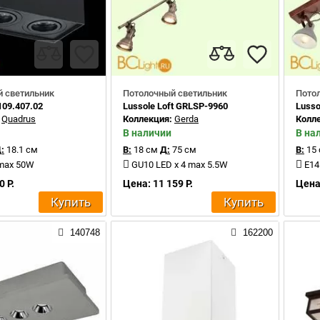
 светильник
Потолочный светильник
Пото
109.407.02
Lussole Loft GRLSP-9960
Lusso
:
Quadrus
Коллекция:
Gerda
Колл
В наличии
В на
:
18.1 см
В:
18 см
Д:
75 см
В:
15
 max 50W
GU10 LED x 4 max 5.5W
E14
0 Р.
Цена: 11 159 Р.
Цена:
Купить
Купить
140748
162200