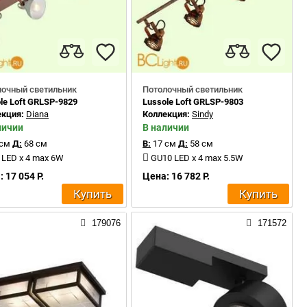
лочный светильник
Потолочный светильник
le Loft GRLSP-9829
Lussole Loft GRLSP-9803
екция:
Diana
Коллекция:
Sindy
личии
В наличии
 см
Д:
68 см
В:
17 см
Д:
58 см
 LED x 4 max 6W
GU10 LED x 4 max 5.5W
 17 054 Р.
Цена: 16 782 Р.
Купить
Купить
179076
171572