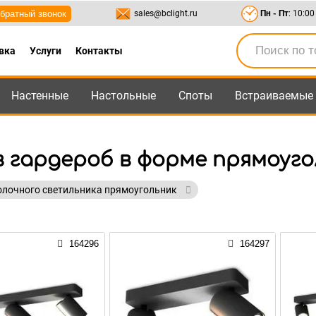
братный звонок
sales@bclight.ru
Пн - Пт
: 10:00
вка
Услуги
Контакты
Настенные
Настольные
Споты
Встраиваемые
-95
,
8-800-550-95-45
sales@bclight.ru
 гардероб в форме прямоуго
олочного светильника прямоугольник
164296
164297