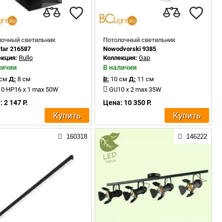
лочный светильник
Потолочный светильник
star 216587
Nowodvorski 9385
екция:
Rullo
Коллекция:
Gap
личии
В наличии
 см
Д:
8 см
В:
10 см
Д:
11 см
0 HP16 x 1 max 50W
GU10 x 2 max 35W
 2 147 Р.
Цена: 10 350 Р.
Купить
Купить
160318
146222