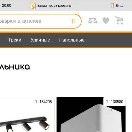
 - 20:00
заказ через корзину
Вход
Треки
Уличные
Напольные
льника
164295
138580