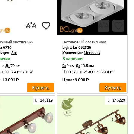
лочный светильник
Потолочный светильник
a 6710
Lightstar 052326
екция:
Sal
Коллекция:
Monocco
личии
В наличии
 см
Д:
70 см
В:
9 см
Д:
19.5 см
0 LED x 4 max 10W
LED x 2 10W 3000K 1200Lm
 13 091 Р.
Цена: 9 090 Р.
Купить
Купить
146119
146229