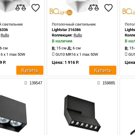
 светильник
Потолочный светильник
Пото
16336
Lightstar 216386
Light
:
Rullo
Коллекция:
Rullo
Колл
В наличии
В на
6 см
В:
15 см
Д:
6 см
В:
15
6 x 1 max 50W
GU10 MR16 x 1 max 50W
GU1
9 Р.
Цена: 1 916 Р.
Цена:
Купить
Купить
139547
159885