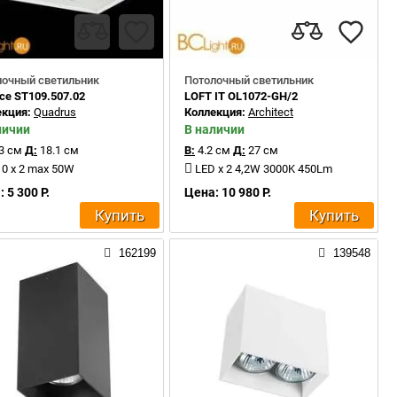
лочный светильник
Потолочный светильник
ce ST109.507.02
LOFT IT OL1072-GH/2
екция:
Quadrus
Коллекция:
Architect
личии
В наличии
3 см
Д:
18.1 см
В:
4.2 см
Д:
27 см
0 x 2 max 50W
LED x 2 4,2W 3000K 450Lm
 5 300 Р.
Цена: 10 980 Р.
Купить
Купить
162199
139548