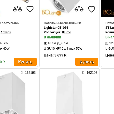
 светильник
Потолочный светильник
Пото
Lightstar 051056
ST Lu
:
Anwick
Коллекция:
Illumo
Колл
В наличии
В на
48 см
В:
18 см
Д:
6 см
В:
12.
ax 40W
GU10 HP16 x 1 max 50W
GU1
Цена: 3 699 Р.
Цена:
Купить
Купить
0 Р.
162193
162196