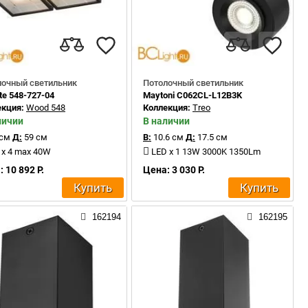
лочный светильник
Потолочный светильник
te 548-727-04
Maytoni C062CL-L12B3K
екция:
Wood 548
Коллекция:
Treo
личии
В наличии
 см
Д:
59 см
В:
10.6 см
Д:
17.5 см
 x 4 max 40W
LED x 1 13W 3000K 1350Lm
 10 892 Р.
Цена: 3 030 Р.
Купить
Купить
162194
162195