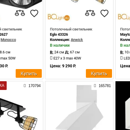
 светильник
Потолочный светильник
Пото
12627
Eglo 43326
Mayt
:
Monocco
Коллекция:
Anwick
Колл
В наличии
В на
8.6 см
В:
24 см
Д:
67 см
В:
10.
2 max 50W
E27 x 3 max 40W
LED
30 Р.
Цена: 9 290 Р.
Цена:
Купить
Купить
ЖА
170794
165781