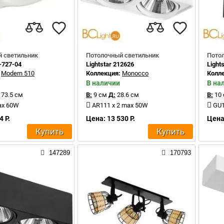
 светильник
Потолочный светильник
Пото
-727-04
Lightstar 212626
Light
:
Modern 510
Коллекция:
Monocco
Колл
В наличии
В на
73.5 см
В:
9 см
Д:
28.6 см
В:
10
ax 60W
AR111 x 2 max 50W
GU1
4 Р.
Цена: 13 530 Р.
Цена:
Купить
Купить
147289
170793