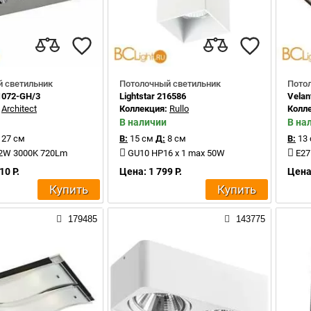
 светильник
Потолочный светильник
Пото
1072-GH/3
Lightstar 216586
Velan
:
Architect
Коллекция:
Rullo
Колл
В наличии
В на
27 см
В:
15 см
Д:
8 см
В:
13
4,2W 3000K 720Lm
GU10 HP16 x 1 max 50W
E27
10 Р.
Цена: 1 799 Р.
Цена:
Купить
Купить
179485
143775