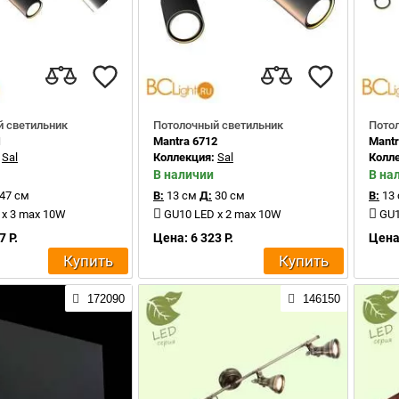
 светильник
Потолочный светильник
Пото
1
Mantra 6712
Mantr
:
Sal
Коллекция:
Sal
Колл
В наличии
В на
47 см
В:
13 см
Д:
30 см
В:
13
 x 3 max 10W
GU10 LED x 2 max 10W
GU1
7 Р.
Цена: 6 323 Р.
Цена:
Купить
Купить
172090
146150