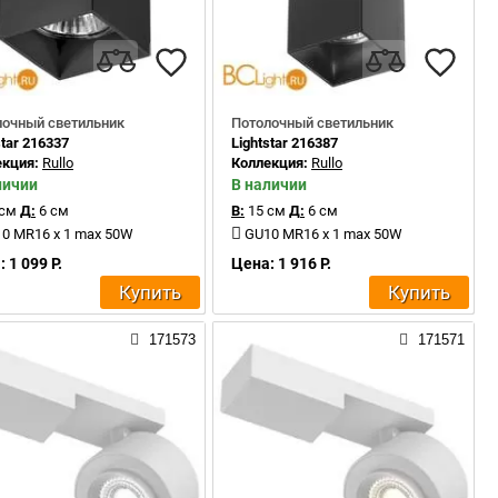
лочный светильник
Потолочный светильник
star 216337
Lightstar 216387
екция:
Rullo
Коллекция:
Rullo
личии
В наличии
 см
Д:
6 см
В:
15 см
Д:
6 см
0 MR16 x 1 max 50W
GU10 MR16 x 1 max 50W
 1 099 Р.
Цена: 1 916 Р.
Купить
Купить
171573
171571