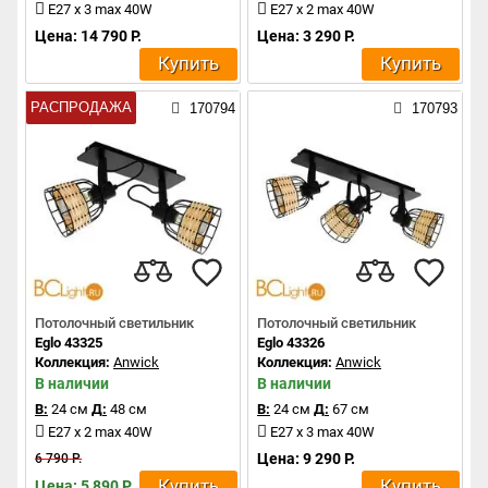
E27 x 3 max 40W
E27 x 2 max 40W
Цена: 14 790 Р.
Цена: 3 290 Р.
Купить
Купить
РАСПРОДАЖА
170794
170793
Потолочный светильник
Потолочный светильник
Eglo 43325
Eglo 43326
Коллекция:
Anwick
Коллекция:
Anwick
В наличии
В наличии
В:
24 см
Д:
48 см
В:
24 см
Д:
67 см
E27 x 2 max 40W
E27 x 3 max 40W
Цена: 9 290 Р.
6 790 Р.
Купить
Купить
Цена: 5 890 Р.