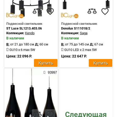
Подвесной светильник
Подвесной светильник
ST Luce SL1213.403.06
Donolux S111018/2
Коллекция:
Kendo
Коллекция:
Saga
В наличии
В наличии
В:
от 21 до 180 см
Д:
60 см
В:
от 75 до 145 см
Д:
67 см
GU10 x 6 max 5W
GU10 LED x 2 max 5W
Цена: 22 096 Р.
Цена: 22 647 Р.
Купить
Купить
93997
Следующая