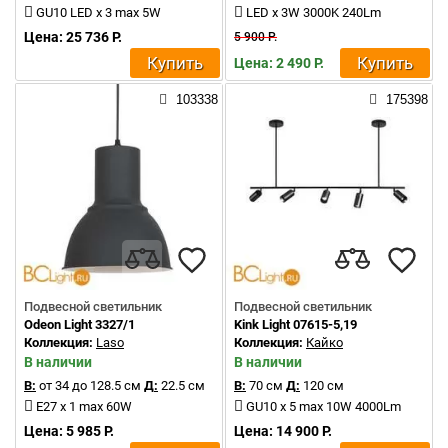
GU10 LED x 3 max 5W
LED x 3W 3000K 240Lm
Цена: 25 736 Р.
5 900 Р.
Купить
Купить
Цена: 2 490 Р.
103338
175398
Подвесной светильник
Подвесной светильник
Odeon Light 3327/1
Kink Light 07615-5,19
Коллекция:
Laso
Коллекция:
Кайко
В наличии
В наличии
В:
от 34 до 128.5 см
Д:
22.5 см
В:
70 см
Д:
120 см
E27 x 1 max 60W
GU10 x 5 max 10W 4000Lm
Цена: 5 985 Р.
Цена: 14 900 Р.