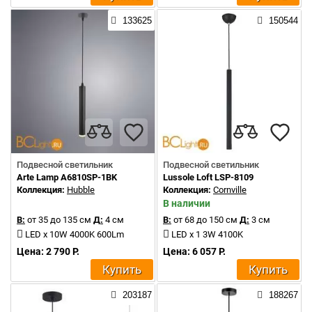
133625
150544
Подвесной светильник
Подвесной светильник
Arte Lamp A6810SP-1BK
Lussole Loft LSP-8109
Коллекция:
Hubble
Коллекция:
Cornville
В наличии
В:
от 35 до 135 см
Д:
4 см
В:
от 68 до 150 см
Д:
3 см
LED x 10W 4000K 600Lm
LED x 1 3W 4100K
Цена: 2 790 Р.
Цена: 6 057 Р.
Купить
Купить
203187
188267