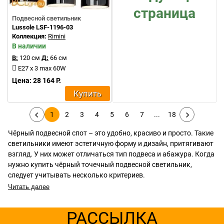
страница
Подвесной светильник
Lussole LSF-1196-03
Коллекция:
Rimini
В наличии
В:
120 см
Д:
66 см
E27 x 3 max 60W
Цена: 28 164 Р.
Купить
1
2
3
4
5
6
7
...
18
Чёрный подвесной спот – это удобно, красиво и просто. Такие
светильники имеют эстетичную форму и дизайн, притягивают
взгляд. У них может отличаться тип подвеса и абажура. Когда
нужно купить чёрный точечный подвесной светильник,
следует учитывать несколько критериев.
Читать далее
РАССЫЛКА