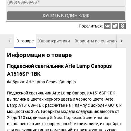
(999) 999-99-99
*
КУПИТЬ В ОДИН КЛИК
Поделиться:
О товаре
Характеристики
Варианты исполнения
Пох
Информация о товаре
Подвесной светильник Arte Lamp Canopus
A1516SP-1BK
Фабрика: Arte Lamp
Серия: Canopus
Подвесной светильник Arte Lamp Canopus A1516SP-1BK
выполнен в цветах черного цвета и черного цвета. Arte
Lamp A1516SP-1BK рассчитан на 1 лампу с цоколем GU10 и
мощностью 35W. Габариты модели следующие: высота от
20 до 110 см, диаметр 5.6 см. Подвесной светильник
выполнен в стилях: современный, минимализм; и подойдет
для следующих типов помещений: в прихожую, на кухню,