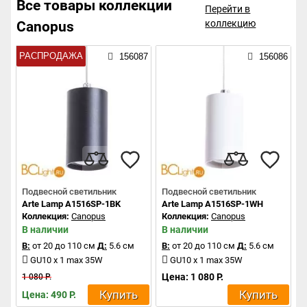
Все товары коллекции
Перейти в
коллекцию
Canopus
РАСПРОДАЖА
156087
156086
Подвесной светильник
Подвесной светильник
Arte Lamp A1516SP-1BK
Arte Lamp A1516SP-1WH
Коллекция:
Canopus
Коллекция:
Canopus
В наличии
В наличии
В:
от 20 до 110 см
Д:
5.6 см
В:
от 20 до 110 см
Д:
5.6 см
GU10 x 1 max 35W
GU10 x 1 max 35W
Цена: 1 080 Р.
1 080 Р.
Купить
Купить
Цена: 490 Р.