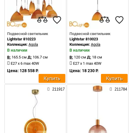
Подвесной светильник
Подвесной светильник
Lightstar 810223
Lightstar 810023
Коллекция:
Agola
Коллекция:
Agola
В наличии
В наличии
В:
165.5 см
Д:
106.7 см
В:
120 см
Д:
18 см
E27 x 6 max 40W
E27 x 1 max 40W
Цена: 128 558 Р.
Цена: 18 230 Р.
Купить
Купить
211917
211784