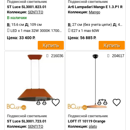
Подвесной светильник
Подвесной светильник
ST Luce SL3001.823.01
Arti Lampadari Mango E 1.3.P1 R
Коллекция:
SENTITO
Коллекция:
Mango
В наличии
В:
15.6 см
Д:
109 см
В:
27 см (без учета цепи)
Д:
43 см
LED x 1 max 32W 3000K 1700Lm
E27 x 1 max 60W
Цена: 33 400 Р.
Цена: 56 885 Р.
Купить
Купить
216036
204617
Подвесной светильник
Подвесной светильник
ST Luce SL3001.723.01
LOFT IT 10119 Orange
Коллекция:
SENTITO
Коллекция:
plato