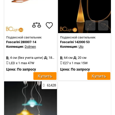
Подвесной светильник
Подвесной светильник
Foscarini 280007-14
Foscarini 142000 53
Коллекция:
Dolmen
Коллекция:
Uto
В:
4 см (без учета цепи)
Д:
180 см
В:
64 см
Д:
20 см
LED x 1 max 47W
E27 x 1 max 15W
Цена: По запросу
Цена: По запросу
Купить
Купить
61428