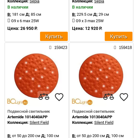
Коллекция:
Sepia
Коллекция:
Sepia
В наличии
В наличии
В:
181 см
Д:
85 см
В:
229.5 см
Д:
29 см
G9 x 6 max 25W
G9 x 3 max 25W
Цена: 26 950 Р.
Цена: 12 920 Р.
Купить
Купить
159423
159418
Подвесной светильник
Подвесной светильник
Artemide 1014040APP
Artemide 1013040APP
Коллекция:
Silent Field
Коллекция:
Silent Field
В:
от 50 до 200 см
Д:
100 см
В:
от 50 до 200 см
Д:
100 см