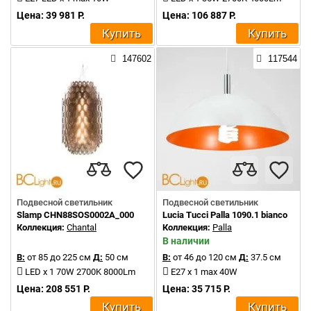
Цена: 39 981 Р.
Цена: 106 887 Р.
Купить
Купить
147602
117544
Подвесной светильник
Подвесной светильник
Slamp CHN88SOS0002A_000
Lucia Tucci Palla 1090.1 bianco
Коллекция:
Chantal
Коллекция:
Palla
В наличии
В:
от 85 до 225 см
Д:
50 см
В:
от 46 до 120 см
Д:
37.5 см
LED x 1 70W 2700K 8000Lm
E27 x 1 max 40W
Цена: 208 551 Р.
Цена: 35 715 Р.
Купить
Купить