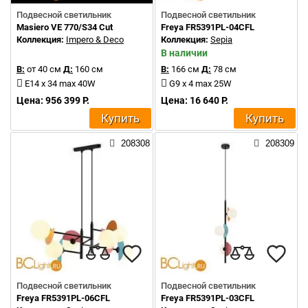
Подвесной светильник
Подвесной светильник
Masiero VE 770/S34 Cut
Freya FR5391PL-04CFL
Коллекция:
Impero & Deco
Коллекция:
Sepia
В наличии
В:
от 40 см
Д:
160 см
В:
166 см
Д:
78 см
E14 x 34 max 40W
G9 x 4 max 25W
Цена: 956 399 Р.
Цена: 16 640 Р.
Купить
Купить
208308
208309
Подвесной светильник
Подвесной светильник
Freya FR5391PL-06CFL
Freya FR5391PL-03CFL