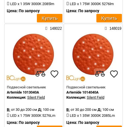
LED x 1 35W 3000K 2085lm
LED x 1 75W 3000K 5276lm
Цена: По запросу
Цена: По запросу
Купить
Купить
148022
148019
Подвесной светильник
Подвесной светильник
Artemide 1013040A
Artemide 1014040A
Коллекция:
Silent Field
Коллекция:
Silent Field
В:
от 30 до 200 см
Д:
100 см
В:
от 30 до 200 см
Д:
100 см
LED x 1 75W 3000K 5276Lm
LED x 1 35W 3000K 2085Lm
Цена: По запросу
Цена: По запросу