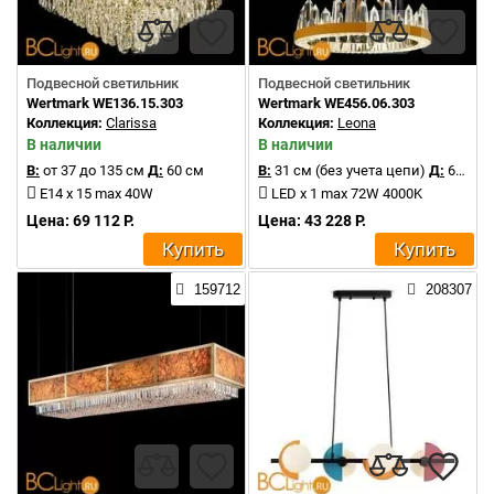
Подвесной светильник
Подвесной светильник
Wertmark WE136.15.303
Wertmark WE456.06.303
Коллекция:
Clarissa
Коллекция:
Leona
В наличии
В наличии
В:
от 37 до 135 см
Д:
60 см
В:
31 см (без учета цепи)
Д:
60 см
E14 x 15 max 40W
LED x 1 max 72W 4000K
Цена: 69 112 Р.
Цена: 43 228 Р.
Купить
Купить
159712
208307