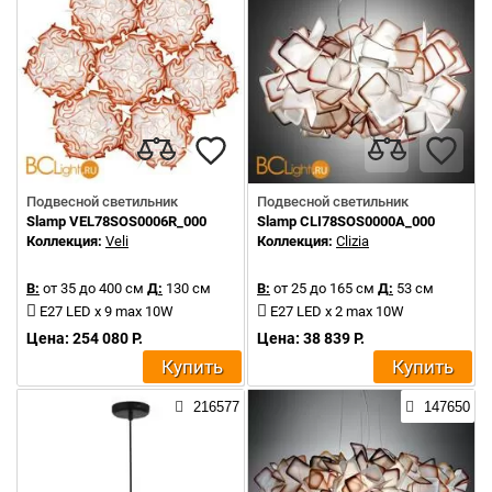
Подвесной светильник
Подвесной светильник
Slamp VEL78SOS0006R_000
Slamp CLI78SOS0000A_000
Коллекция:
Veli
Коллекция:
Clizia
В:
от 35 до 400 см
Д:
130 см
В:
от 25 до 165 см
Д:
53 см
E27 LED x 9 max 10W
E27 LED x 2 max 10W
Цена: 254 080 Р.
Цена: 38 839 Р.
Купить
Купить
216577
147650