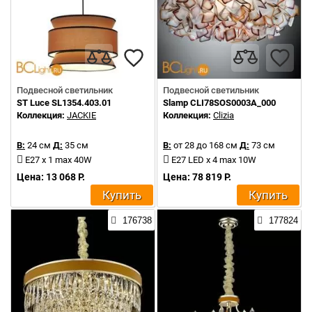
Подвесной светильник
Подвесной светильник
ST Luce SL1354.403.01
Slamp CLI78SOS0003A_000
Коллекция:
JACKIE
Коллекция:
Clizia
В:
24 см
Д:
35 см
В:
от 28 до 168 см
Д:
73 см
E27 x 1 max 40W
E27 LED x 4 max 10W
Цена: 13 068 Р.
Цена: 78 819 Р.
Купить
Купить
176738
177824