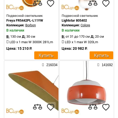
Подвесной светильник
Подвесной светильник
Freya FR5442PL-L11YW
Lightstar 805402
Коллекция:
Borbon
Коллекция:
Colore
В наличии
В наличии
В:
130 см
Д:
30 см
В:
от 31 до 170 см
Д:
20 см
LED x 1 max W 3000K 281Lm
LED x 1 max W 320Lm
Цена: 15 210 Р.
Цена: 20 982 Р.
Купить
Купить
216034
141692