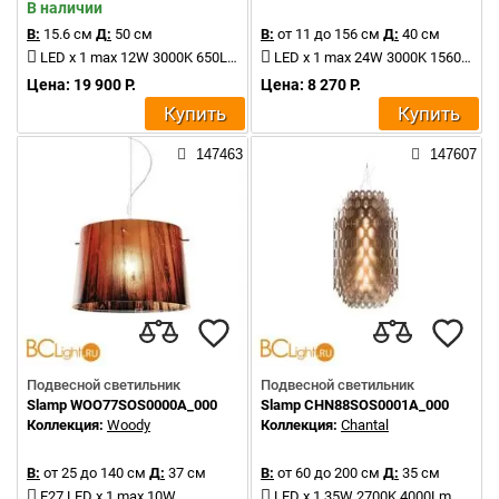
В наличии
В:
15.6 см
Д:
50 см
В:
от 11 до 156 см
Д:
40 см
LED x 1 max 12W 3000K 650Lm
LED x 1 max 24W 3000K 1560Lm
Цена: 19 900 Р.
Цена: 8 270 Р.
Купить
Купить
147463
147607
Подвесной светильник
Подвесной светильник
Slamp WOO77SOS0000A_000
Slamp CHN88SOS0001A_000
Коллекция:
Woody
Коллекция:
Chantal
В:
от 25 до 140 см
Д:
37 см
В:
от 60 до 200 см
Д:
35 см
E27 LED x 1 max 10W
LED x 1 35W 2700K 4000Lm