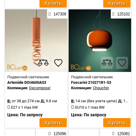
Купить
Купить
147309
125102
Подвесной светильник
Подвесной светильник
Artemide DOI4600A03
Foscarini 210271R1-53
Коллекция:
Decompose'
Коллекция:
Chouchin
В:
от 38 до 274 см
Д:
9.8 см
В:
14 см (без учета цепи)
Д:
17 см
E27 x 1 max 6W
GU10 x 1 max 8W
Цена: По запросу
Цена: По запросу
Купить
Купить
125096
125081