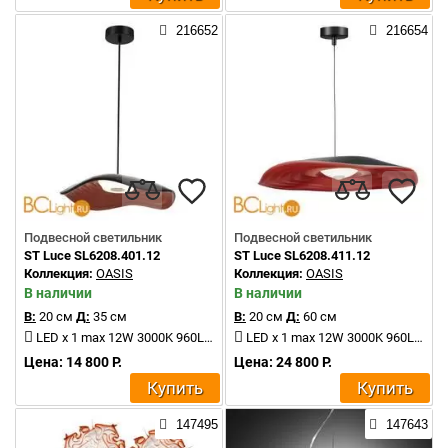
216652
216654
Подвесной светильник
Подвесной светильник
ST Luce SL6208.401.12
ST Luce SL6208.411.12
Коллекция:
OASIS
Коллекция:
OASIS
В наличии
В наличии
В:
20 см
Д:
35 см
В:
20 см
Д:
60 см
LED x 1 max 12W 3000K 960Lm
LED x 1 max 12W 3000K 960Lm
Цена: 14 800 Р.
Цена: 24 800 Р.
Купить
Купить
147495
147643