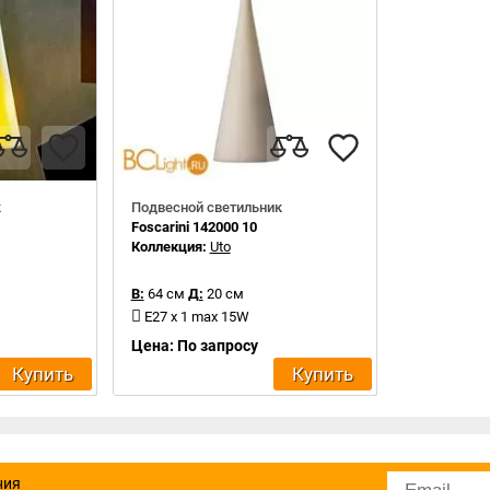
к
Подвесной светильник
Foscarini 142000 10
Коллекция:
Uto
В:
64 см
Д:
20 см
E27 x 1 max 15W
Цена: По запросу
Купить
Купить
ния