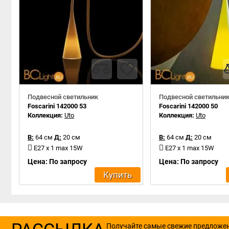
Подвесной светильник
Подвесной светильни
Foscarini 142000 53
Foscarini 142000 50
Коллекция:
Uto
Коллекция:
Uto
В:
64 см
Д:
20 см
В:
64 см
Д:
20 см
E27 x 1 max 15W
E27 x 1 max 15W
Цена: По запросу
Цена: По запросу
Купить
Получайте самые свежие предложе