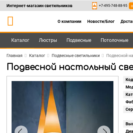
Интернет-магазин светильников
+7-495-748-88-95
о
О компании
Новости/Блог
Доста
Каталог
Люстры
Подвесные
Потолочные
Каталог
+7-495-748-88
Главная
Каталог
Подвесные светильники
Подвесной на
Подвесной настольный свет
Код
Мод
Кат
Фаб
Сер
Выс
Диа