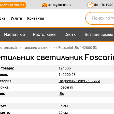
братный звонок
sales@bclight.ru
Пн - Пт
: 10:00
вка
Услуги
Контакты
Настенные
Настольные
Споты
Встраиваемые
-95
,
8-800-550-95-45
sales@bclight.ru
стольный светильник светильник Foscarini Uto 142000 53
ильник светильник Foscarini
 товара:
124605
ель:
142000 53
егория:
Подвесные светильники
рика:
Foscarini
ия:
Uto
ота:
64 см
метр:
20 см