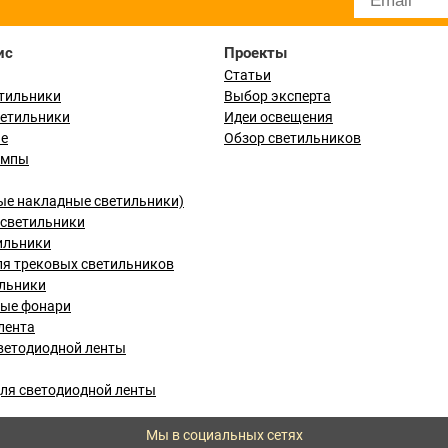
ис
Проекты
Статьи
тильники
Выбор эксперта
ветильники
Идеи освещения
ые
Обзор светильников
ампы
ые накладные светильники)
светильники
ильники
я трековых светильников
льники
вые фонари
лента
ветодиодной ленты
ля светодиодной ленты
Мы в социальных сетях