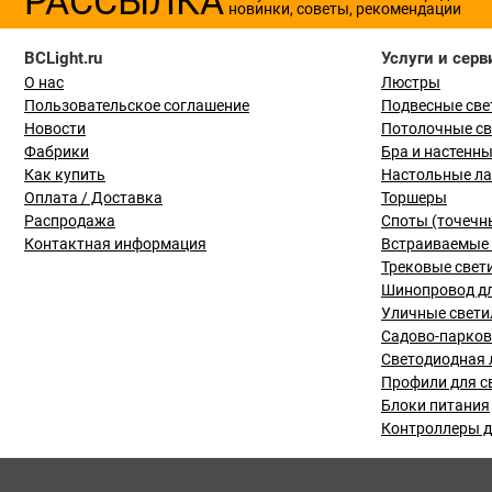
РАССЫЛКА
новинки, советы, рекомендации
BCLight.ru
Услуги и серв
О нас
Люстры
Пользовательское соглашение
Подвесные све
Новости
Потолочные с
Фабрики
Бра и настенн
Как купить
Настольные л
Оплата / Доставка
Торшеры
Распродажа
Споты (точечн
Контактная информация
Встраиваемые 
Трековые свет
Шинопровод дл
Уличные свети
Садово-парко
Светодиодная 
Профили для с
Блоки питания
Контроллеры д